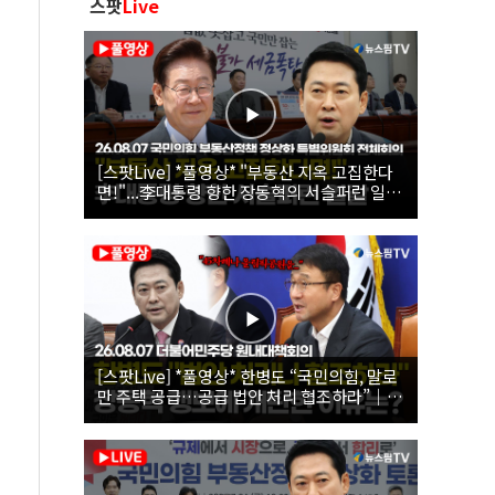
스팟
Live
[스팟Live] *풀영상* "부동산 지옥 고집한다
면!"...李대통령 향한 장동혁의 서슬퍼런 일갈
| 26.08.07 국민의힘 부동산정책 정상화 특별
위원회 전체회의
[스팟Live] *풀영상* 한병도 “국민의힘, 말로
만 주택 공급…공급 법안 처리 협조하라”｜
26.08.07 더불어민주당 원내대책회의