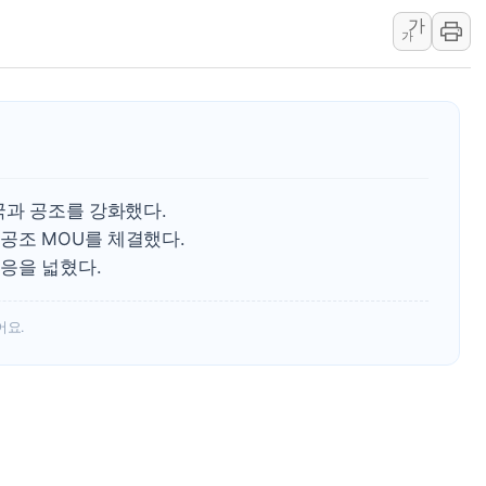
가
네이버, AI 브리핑 도입 후 블로그
가
SKT, '8월 월간 럭키 페스타' 실시
LG헬로비전 '헬로모바일', 교보문
KTis, 02-114로 카카오 T 택시
해군1함대 '창설 80주년' 기념식.
원주시, 첨단의료복합단지 지정 준
국과 공조를 강화했다.
삼척시, 무건리 이끼폭포 생태탐방
공조 MOU를 체결했다.
임동원 전 장관과 대화 나누는 정
응을 넓혔다.
취재진과 대화하는 정세현 전 통일
어요.