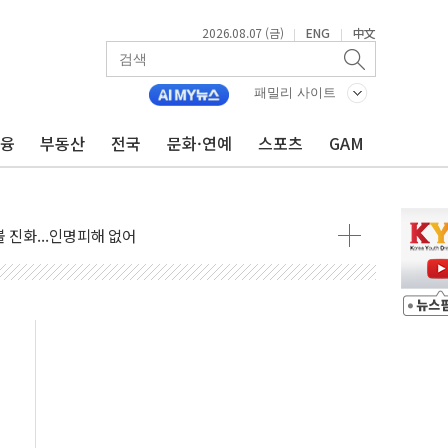
2026.08.07 (금)
ENG
中文
|
|
패밀리 사이트
금융
부동산
전국
문화·연예
스포츠
GAM
 발언' 논란 서범수·진종오 징계절차 개시
불 진화...인명피해 없어
06건 공매
X90…'올 터치'는 호불호
시간36분만에 주불진화....인명피해 없어
…자료는 전·현직 직원으로부터 확보"
가자 3만 명 돌파
선 운항허가 취득...중국 노선 다변화