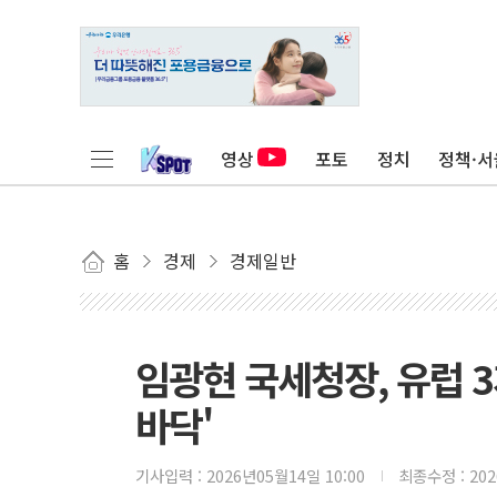
영상
포토
정치
정책·서
홈
경제
경제일반
임광현 국세청장, 유럽 
바닥'
기사입력 :
2026년05월14일 10:00
최종수정 :
20