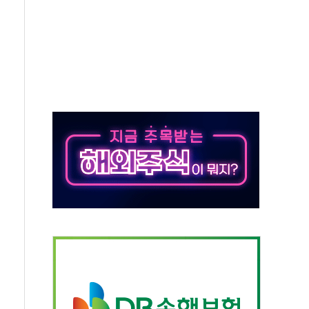
 창작자 지원 규모 2배 확대
...휴대폰 결제 최대 6000원 할인
고 제휴 전자책 요금제 출시
 호출 서비스
..지역축제 '불금전파, 송정'과 상생
비 본격화…'AI 데이터 기반 메디테크 혁신허브' 구상
로 출입 통제
동영 통일부 장관
부 장관