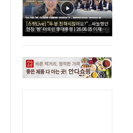
[스팟Live] "두 분 친하시잖아요?"...싸늘했던
현장 '빵' 터트린 李대통령 | 26.08.05 이재명
대통령 업무보고 - 행정안전부, 법무부 등