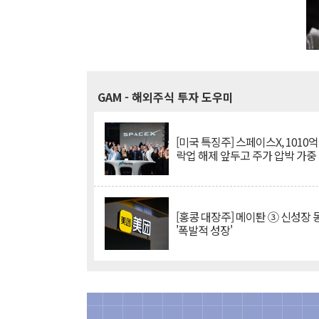
GAM
- 해외주식 투자 도우미
[미국 특징주] 스페이스X, 1010
락업 해제 앞두고 주가 압박 가중
[홍콩 대장주] 메이퇀 ③ 신성장
'폭발적 성장'