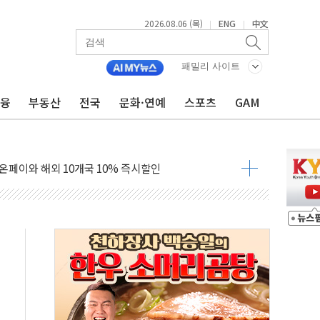
2026.08.06 (목)
ENG
中文
|
|
' 운영·신뢰·확장성 강화
패밀리 사이트
경량화 모델 공개
금융
부동산
전국
문화·연예
스포츠
GAM
시스 파이낸스 썸머 페스타' 진행…리스·렌트 할인
RO 육성·지원사업' 최종 공동연구기관 선정
온페이와 해외 10개국 10% 즉시할인
닉스 8%대 급락…주주환원·솔리다임 이슈 부각
&D 과제 선정
출 1,988억 원 기록
경상수지 '역대 최대'…한은 "연간 전망치 웃돌 듯"
 12일 참고인 조사 통보…"계엄 후 당정대 회의 참석"
 영업익 137억원 '역대 최대'
와 'DV360' 활용 계약
실적 반등에 6%대 급등…증권가도 눈높이 상향