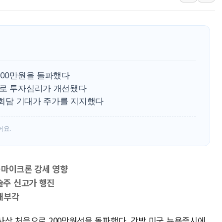
유소년교육연구소,
"트럼프의 '先 호르
허장 차관 "소부장,
[종합] 해수부, 신
[컨콜] 카카오, "
200만원을 돌파했다
LG헬로비전, 2분
세로 투자심리가 개선됐다
정상회담 기대가 주가를 지지했다
태명실업, 표준협회
어요.
·마이크론 강세 영향
주 신고가 행진
재부각
 사상 처음으로 200만원선을 돌파했다. 간밤 미국 뉴욕증시에