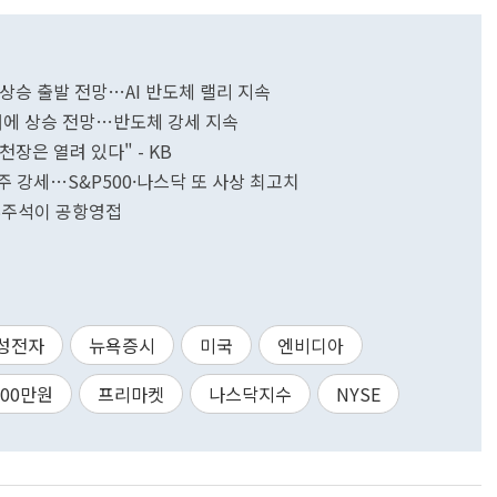
피 상승 출발 전망…AI 반도체 랠리 지속
기대에 상승 전망…반도체 강세 지속
천장은 열려 있다" - KB
주 강세…S&P500·나스닥 또 사상 최고치
부주석이 공항영접
성전자
뉴욕증시
미국
엔비디아
200만원
프리마켓
나스닥지수
NYSE