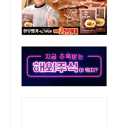
 충남교육청과 독서교육 사업 착수
무즈·後 핵협상' 전략, 이란에 주도권 넘길 위험"
 국산화 넘어 세계 최고 기술 선점 전략으로"
청사 부지 '부산 동구' 낙점…부산 북항에 짓는다
AI, 인프라보다는 일상에 투자할 계획"
기 영업익 72% 감소…매출도 31% 뒷걸음
 환경·안전경영 인증..."현장 관리체계 고도화"