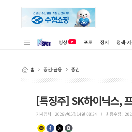
영상
포토
정치
정책·서
홈
증권·금융
증권
[특징주] SK하이닉스, 
기사입력 :
2026년05월14일 08:34
최종수정 :
20