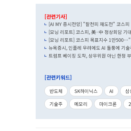
[관련기사]
[AI MY 증시전망] "팔천피 재도전" 코스
[모닝 리포트] 코스피, 美·中 정상회담 
[모닝 리포트] 코스피 목표지수 1만500…"
뉴욕증시, 인플레 우려에도 AI 돌풍에 기술
트럼프 베이징 도착, 상무위원 아닌 한정 
[관련키워드]
반도체
SK하이닉스
AI
삼
기술주
메모리
마이크론