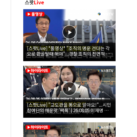
스팟
Live
[스팟Live] *풀영상* "조직의 명운 건다는 각
오로 환골탈태 해야"...경찰 조직의 전면적 쇄
신 촉구한 한병도 | 26.08.06 더불어민주당 정
책조정회의
[스팟Live] "교도관을 똥으로 알아요!"...시민
참여단의 매운맛 '팩폭' | 26.08.05 이재명 대
통령 업무보고 - 행정안전부, 법무부, 국무조
정실, 법제처, 인사혁신처