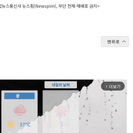
뉴스통신사 뉴스핌(Newspim), 무단 전재-재배포 금지>
맨위로
더보기
arrow_forward_ios