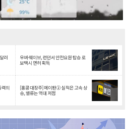
Mute
억달러
우버·웨이브, 런던서 안전요원 탑승 로
보택시 면허 획득
 동력의
[홍콩 대장주] 메이퇀② 실적은 고속 상
승, 밸류는 역대 저점