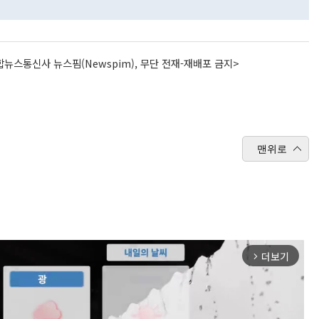
뉴스통신사 뉴스핌(Newspim), 무단 전재-재배포 금지>
맨위로
더보기
arrow_forward_ios