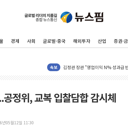
울
경제
사회
글로벌·중국
해외투자
산업
증권·
구광모, 내주 실리콘밸리서 젠슨 황 
뉴욕증시 개장 전 특징주...모더나
김정관 장관 "영업이익 N% 성과급
뉴욕증시 프리뷰, 미 주가선물 AI주
속보
청와대, 북한 단거리 탄도미사일 발사
금값 7주 만에 최고…美 고용 둔화·
[인도증시] 중동 긴장 완화에 실적 호
...공정위, 교복 입찰담합 감시체
러, 1인칭시점 드론으로 우크라 민간
[베트남 증시] 지수 하락 속 'DGC
'월가의 황제' 다이먼 "금융시장 레
26년05월12일 11:30
양주 섬유염색공장서 화재 1명 중상…