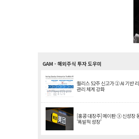
GAM
- 해외주식 투자 도우미
퀄리스 52주 신고가 ② AI 기반 
관리 체계 강화
[홍콩 대장주] 메이퇀 ③ 신성장
'폭발적 성장'