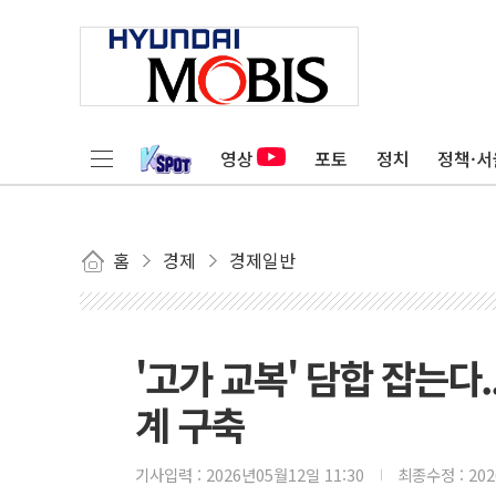
영상
포토
정치
정책·서
홈
경제
경제일반
'고가 교복' 담합 잡는다
계 구축
기사입력 :
2026년05월12일 11:30
최종수정 :
20