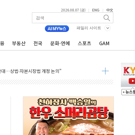
2026.08.07 (금)
ENG
中文
|
|
패밀리 사이트
금융
부동산
전국
문화·연예
스포츠
GAM
재회…로봇·AI 데이터센터·모빌리티 구체화
·아이온큐·도어대시↑ VS 샌디스크·피그마·앱러빈↓
 반대…상법·자본시장법 개정 논의"
 차익실현 속 혼조세...웨스턴디지털·샌디스크↓
에 긴급 안보 점검회의
호르무즈 재개방 기대에 강세
조까지, 상승...호실적 보고 기업 상승세 뚜렷
인 '사파리' 공격… 시민들 공포감 극대화 전략
' 임시 주총 기대감에 홀로 상한가…마진 잔액은 사상 최고
버리지 위험수위…숨은 차입이 더 큰 변수"
대응 1단계 진압 중