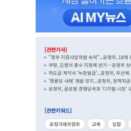
[관련기사]
"정부 지원사업처럼 속여"...공정위, 18
쿠팡, 김범석 총수 지정에 반기…공정위 
하도급 계약서 '늑장발급'...공정위, 두산에
'명륜당 사태' 재발 방지...공정위, 정책자
공정위, 글로벌 경쟁당국과 '디지털 시장' 
[관련키워드]
공정거래위원회
교복
담합