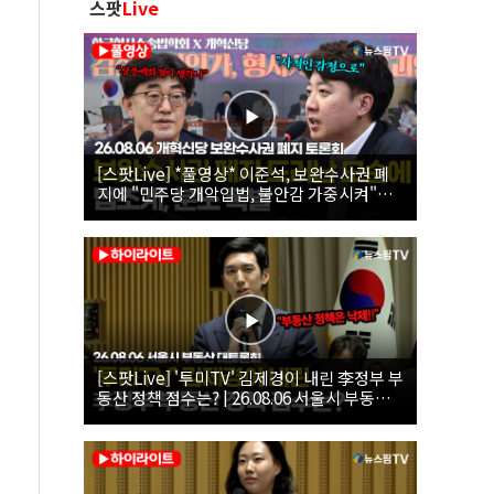
스팟
Live
[스팟Live] *풀영상* 이준석, 보완수사권 폐
지에 "민주당 개악입법, 불안감 가중시켜"｜
26.08.06 개혁신당 보완수사권 폐지 토론회
[스팟Live] '투미TV' 김제경이 내린 李정부 부
동산 정책 점수는? | 26.08.06 서울시 부동산
대토론회