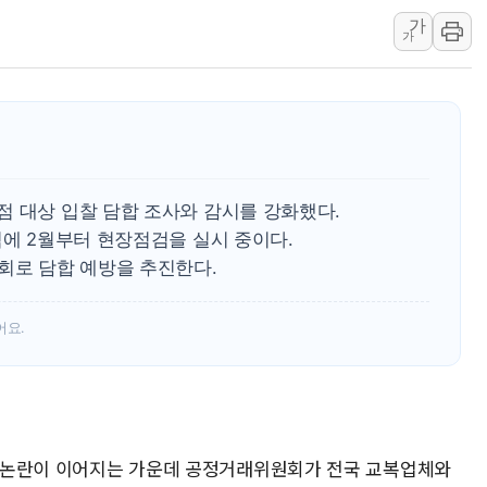
가
김정관 산업부 장관 "주 52시간 손봐
가
해군 1함대 창설 80주년…지역과 함께
[3보] 북, 원산서 동해로 단거리 탄도
우크라 드론 전술, 중남미 콜롬비아에
동해해경, 독도 해상서 부유물 감긴 
주한미군 "오산기지 누출, 백린 아닌 
점 대상 입찰 담합 조사와 감시를 강화했다.
구미 폐염산처리업체서 불 2시간30여
점에 2월부터 현장점검을 실시 중이다.
해군과 함께하는 '불금전파, 송정' 시
회로 담합 예방을 추진한다.
강원도 폭염특보 11일째…온열질환·가
어요.
교복 논란이 이어지는 가운데 공정거래위원회가 전국 교복업체와