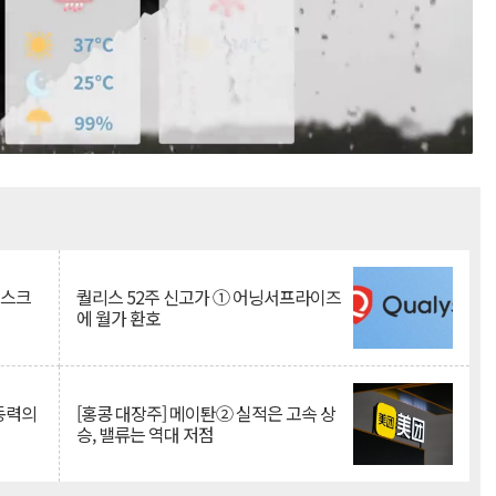
Mute
리스크
퀄리스 52주 신고가 ① 어닝서프라이즈
에 월가 환호
 동력의
[홍콩 대장주] 메이퇀② 실적은 고속 상
승, 밸류는 역대 저점