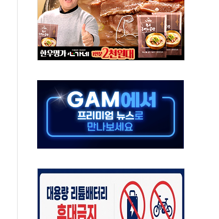
야, 경쟁상대 中과 비교해야"
하는 '선봉'의 대민 봉사
미사일 1발 발사… 올해 10번째·42일 만 도발
 새 안보 위기… 반군·마약카르텔이 습득해 전투 활용
어선 구조
무해한 표면 부식 물질"
분만에 진화...외국인 노동자 숨져
즌2
축 피해 최소화 '총력 대응'