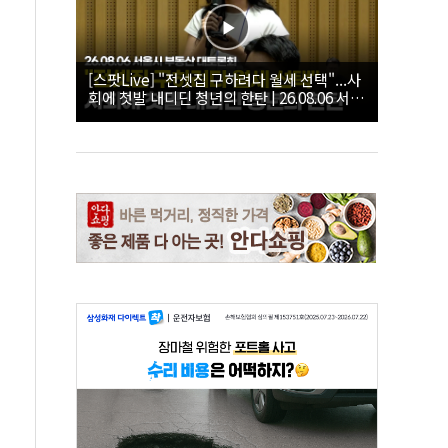
[스팟Live] "전셋집 구하려다 월세 선택"...사
회에 첫발 내디딘 청년의 한탄 | 26.08.06 서울
시 부동산 대토론회