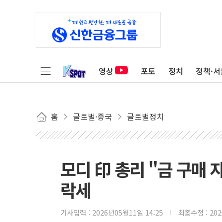
영상
포토
정치
정책·서
홈
글로벌·중국
글로벌정치
모디 印 총리 "금 구매
락세
기사입력 :
2026년05월11일 14:25
최종수정 :
20