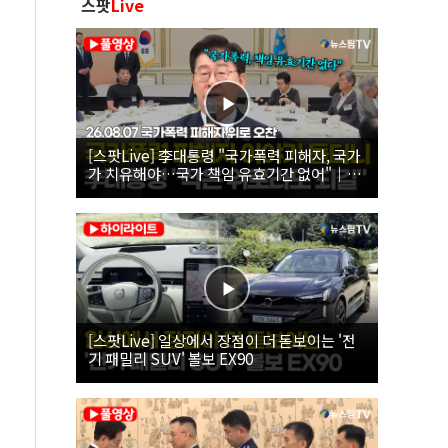
스팟
Live
[스팟Live] 李대통령 "국가폭력 피해자, 국가
가 치유해야…국가 책임 유효기간 없어"｜
26.08.07 국가폭력 피해자 위로 오찬
[스팟Live] 일상에서 장점이 더 돋보이는 '전
기 패밀리 SUV' 볼보 EX90