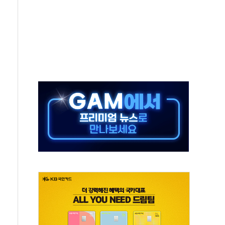
 끝까지 찾겠다"
중 완화 전환점"
적 공급 확대·속도전 총력"
 급등