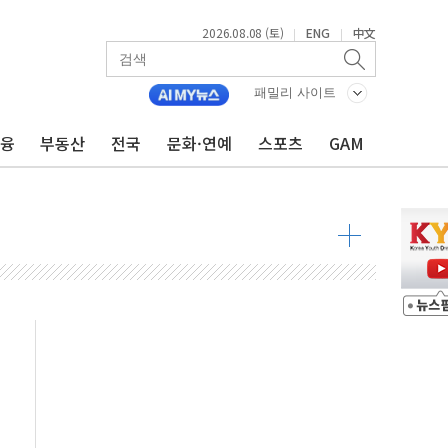
2026.08.08 (토)
ENG
中文
|
|
최고치
 요구
패밀리 사이트
낮아지며 상승… STOXX 600 지수는 나흘 연속 최고치
금융
부동산
전국
문화·연예
스포츠
GAM
세
엘·이란 위협에 맞설 자체 억지력 강화
동
톱'… 美 해상봉쇄 영향
각
체주 '활짝'
스닥 선물 1%대 상승
상 기대 후퇴
·태양광주↑ VS 트레이드데스크·웬디스↓