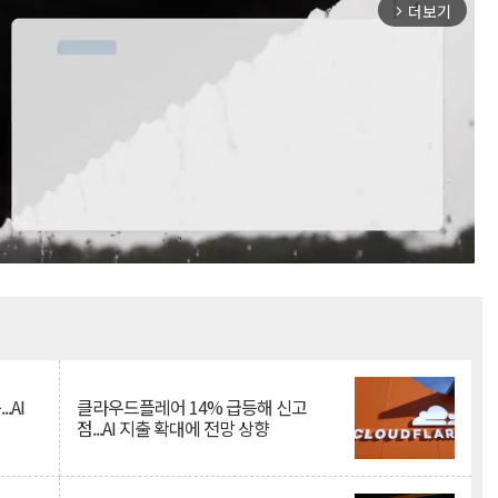
더보기
arrow_forward_ios
Mute
.AI
클라우드플레어 14% 급등해 신고
점...AI 지출 확대에 전망 상향