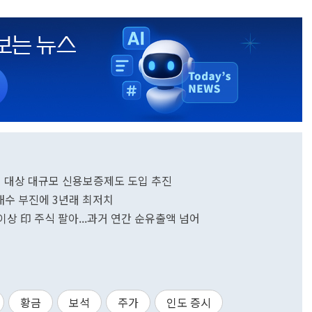
업계 대상 대규모 신용보증제도 도입 추진
·내수 부진에 3년래 최저치
 이상 印 주식 팔아...과거 연간 순유출액 넘어
황금
보석
주가
인도 증시