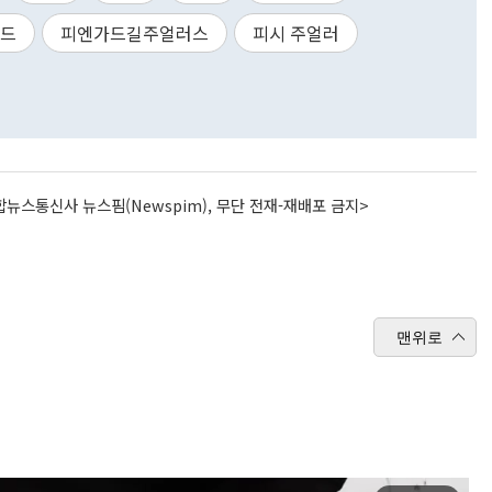
골드
피엔가드길주얼러스
피시 주얼러
뉴스통신사 뉴스핌(Newspim), 무단 전재-재배포 금지>
맨위로