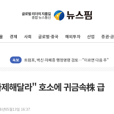
뉴욕증시, 고용 쇼크에 금리 인상 우려 후퇴…S&P500 
트럼프, 쿡 연준 이사 해임 재추진…"26일까지 의혹 소명"
유럽증시, 美 고용 예상 밖 부진에 연준 금리 인상 가능성 
울
경제
사회
글로벌·중국
해외투자
산업
증권·
미 연준 매파 기세 꺾이나…고용 감소에 9월 동결 전망 우
[종합] 이슬람 수니파 3국, '공동방위협정' 체결… 이스라
트럼프, 백신·자폐증 행정명령 검토…"이르면 다음 주"
美 항소법원, 백악관 무도회장 공사 중단 명령…트럼프 제
속보
이란 핵심 원유 수출항 '하르그섬', 최근 1주일 이상 '올스
美 고용 쇼크에 엔화 장중 급등…시장은 "또 개입했나" 촉
[AI MY 뉴스] 뉴욕 반도체주 프리뷰...美 고용 쇼크에 반도
 자제해달라" 호소에 귀금속株 급
뉴욕증시 프리뷰, 美 고용 쇼크에 금리 인상 우려 후퇴…나
[종합] 美 7월 고용 2만3000명 감소 '쇼크'…9월 금리 인
[사진] 이슬람 수니파 3개국, 공동방위협정 체결
26년05월13일 16:37
뉴욕증시 개장 전 특징주...아틀라시안·클라우드플레어