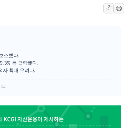
가
보훈부, 미 DPAA와 MOU… "6·25 미군 실종자 7359명
가
트럼프 "금리 내려야"…파월 때와 달리 워시엔 톤 낮춰
특정 정치인 측근 포항시 정책특보 내정설...포항시 '시끌'
李 "해남 태양광, 대한민국 다음 100년 밑거름…수도권 집
李 대통령, '6시간 마라톤 부동산 2차 회의' 주재… "전폭
트럼프, 中 겨냥 폴리실리콘 관세 15% 부과…美 태양광주
 호소했다.
9.3% 등 급락했다.
적자 확대 우려다.
어요.