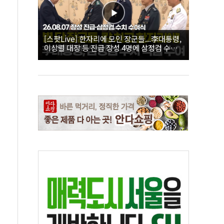
[스팟Live] 한자리에 모인 장군들...李대통령,
이상렬 대장 등 진급 장성 4명에 삼정검 수치
직접 수여｜26.08.07 장성 진급·삼정검 수치
수여식