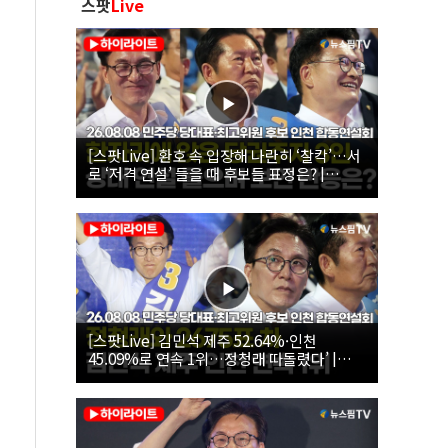
스팟
Live
[스팟Live] 환호 속 입장해 나란히 ‘찰칵’…서
로 ‘저격 연설’ 들을 때 후보들 표정은? |
26.08.08 더불어민주당 당대표·최고위원 후
보 인천 합동연설회
[스팟Live] 김민석 제주 52.64%·인천
45.09%로 연속 1위…정청래 따돌렸다’ |
26.08.08 더불어민주당 당대표·최고위원 후
보 인천 합동연설회