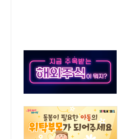
 환경미화원 수거차에 치여 사망
동…60대 남성 2명 숨져
보는 일 없게"…'결혼 페널티' 22개 과제 손본다
터보트 전복…1명 사망·1명 실종
의 날 참석..."국제적 시민 연대로 목소리 내야"
 실종 60대 나흘만에 숨진 채 발견
 살해 10대 아들 체포
' 받아친 정청래…제주 연설서 신경전 고조
지시…與 "적극 환영"·野 "졸속 국정"