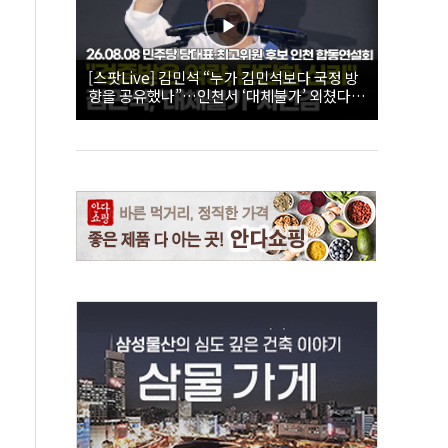
[스팟Live] 김민석 “누가 김민석보다 국정 방
향을 공유했나”…인천서 ‘대체불가’ 외쳤다 |
26.08.08 더불어민주당 당대표·최고위원 후
보 인천 합동연설회