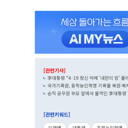
[관련기사]
李대통령 "4·19 정신 덕에 '내란의 밤' 물
국가기록원, 동학농민혁명 기록물 복원·복
순직 공무원 부모 앞에서 울먹인 李대통령 
[관련키워드]
이재명
대통령
동학농민혁명