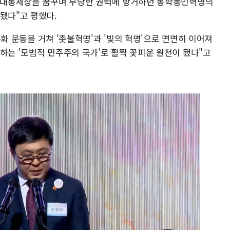
는 대동세상을 꿈꾸며 부당한 권력에 항거하던 동학농민혁명의
됐다"고 평했다.
민주화 운동을 거쳐 '촛불혁명'과 '빛의 혁명'으로 면면히 이어져
하는 '모범적 민주주의 국가'로 활짝 꽃피운 원천이 됐다"고