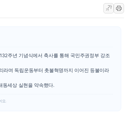
가
폐기물 수거하다 참변…60대
가
서울 중랑구 주택가서 흉기 난
李대통령 "결혼 때문에 손해 
여수 오동도 인근 해상서 모
추미애, '위안부' 피해자 기림
인천 선재도 갯벌서 해루질 중
 132주년 기념식에서 축사를 통해 국민주권정부 강조
인천서 말다툼 중 어머니 흉기
'화합' 꺼낸 김민석에 '뻔뻔
리라며 독립운동부터 촛불혁명까지 이어진 등불이라
李대통령, ISA 개편 재검토 
 대동세상 실현을 약속했다.
어요.