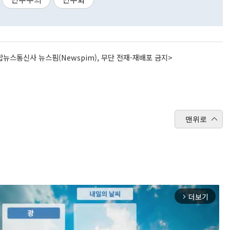
뉴스통신사 뉴스핌(Newspim), 무단 전재-재배포 금지>
맨위로
더보기
arrow_forward_ios