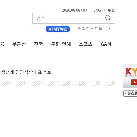
2026.08.08 (토)
ENG
中文
|
|
패밀리 사이트
금융
부동산
전국
문화·연예
스포츠
GAM
산사태 주의보'...경북도, 호우 피해·통제구간 없어
%p' 차 재역전 성공...金 45.42% vs 鄭 44.56%
·정청래·김민석 당대표 후보
 정청래에 승리...47.75% vs 42.08%
과 발표...김민석 47.75% 정청래 42.08%
표...김민석 45.09% 정청래 43.27% 송영길 11.63%
표...김민석 52.64% 정청래 39.89% 송영길 7.47%
0~8.14)
…공습 한계·탄약 부족 현실화
50㎜ 폭우…강원 동해안 강한 비 이어져