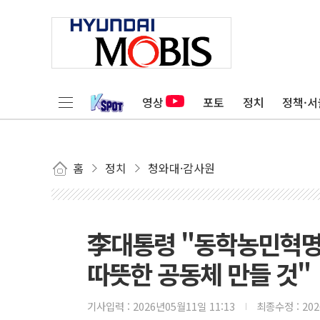
영상
포토
정치
정책·서
홈
정치
청와대·감사원
李대통령 "동학농민혁명
따뜻한 공동체 만들 것"
기사입력 :
2026년05월11일 11:13
최종수정 :
20