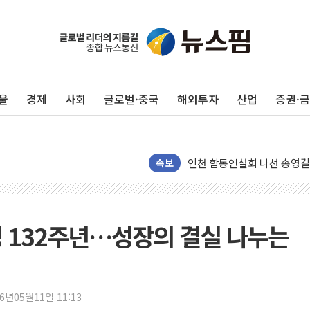
울
경제
사회
글로벌·중국
해외투자
산업
증권·
울진·영덕 '호우특보'-포항 '
[종합] 김민석, 정청래에 '0.86
인천 합동연설회 나선 송영길
김민석, 2주차 제주·인천 경선서
속보
인사하는 김민석 당대표 후보
[속보] 민주, 제주·인천 경선 결
[속보] 민주, 인천 경선 결과 발
 132주년…성장의 결실 나누는
[속보] 민주, 제주 경선 결과 발
이번주 국내 주요 금융일정(8.1
美, 이란전 출구전략 만지작
26년05월11일 11:13
강릉·동해·삼척 시간당 최대 