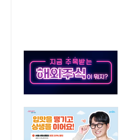
 몇 년 내 NATO 결속력 시험하려 한정적 침공 가능성"
에 3.5조원 투입키로...'에너지 자립' 일환
주택 36% 늘었다...공급부족 전 시장 규제 탓 커
AI 기업 Audission Oy와 운영 파트너십 체결
전면 개발"…서리풀2구역 갈등, 협의 테이블에
후변화가 바꾼 대한민국 여름
부산 돌려차기 발언' 논란 서범수·진종오 징계절차 개시
 하마
2분 만에 주불 진화...인명피해 없어
모 압류재산 1506건 공매