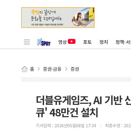
영상
포토
정치
정책·서
홈
증권·금융
증권
더블유게임즈, AI 기반 
큐' 48만건 설치
기사입력 :
2026년05월08일 17:34
최종수정 :
20