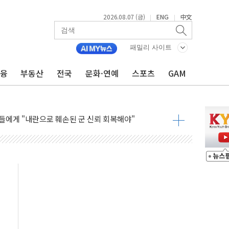
2026.08.07 (금)
ENG
中文
|
|
패밀리 사이트
금융
부동산
전국
문화·연예
스포츠
GAM
스템 안정성 한순간도 흔들려선 안돼"
들에게 "내란으로 훼손된 군 신뢰 회복해야"
 순자산 30조 돌파…증시 급락에 업계 1위
매출 1006억원…전년비 13.9% 증가
운 관심…SK하이닉스, FMS서 '풀스택' 기술력 과시
다진 한샘…B2B 확장으로 성장동력 확보
동났다"…선수금 내걸고 확보 전쟁
사주 1000억 연내 소각…2분기 영업익 853억
목표인데…외국인 숙박 부가세 환급 앞당겨 종료
CK] 축구협회 성접대 기간, 대표팀 무패 外