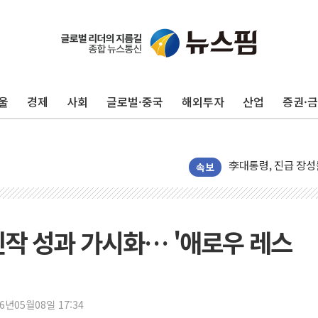
울
경제
사회
글로벌·중국
해외투자
산업
증권·
박홍근 "국가재정시
李대통령, 진급 장성
우리자산운용, MMF
속보
TBH글로벌, 상반기 
AI 메모리 향한 뜨거
건설 불황 속 내실 
신작 성과 가시화… '애로우 레스
"내년 메모리 물량 
현대지에프홀딩스, 자
관광객 3000만명 
26년05월08일 17:34
[뉴스핌 이 시각 PI