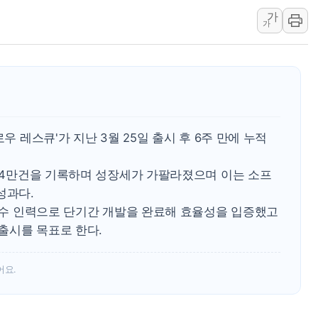
가
美 정보 당국 "푸틴,
가
인도, 바이오가스 생산
서울시, 정비사업으로 
신인류콘텐츠, 핀란드 
"일부 존치" vs "
[AI 카드뉴스] 기
우 레스큐'가 지난 3월 25일 출시 후 6주 만에 누적
국민의힘 윤리위, '
수박으로 여름 나는
 24만건을 기록하며 성장세가 가팔라졌으며 이는 소프
전남광주 구례 산불 3
성과다.
캠코, 5918억원 규
 소수 인력으로 단기간 개발을 완료해 효율성을 입증했고
 출시를 목표로 한다.
어요.