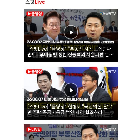
스팟
Live
[스팟Live] *풀영상* "부동산 지옥 고집한다
면!"...李대통령 향한 장동혁의 서슬퍼런 일갈
| 26.08.07 국민의힘 부동산정책 정상화 특별
위원회 전체회의
[스팟Live] *풀영상* 한병도 “국민의힘, 말로
만 주택 공급…공급 법안 처리 협조하라”｜
26.08.07 더불어민주당 원내대책회의