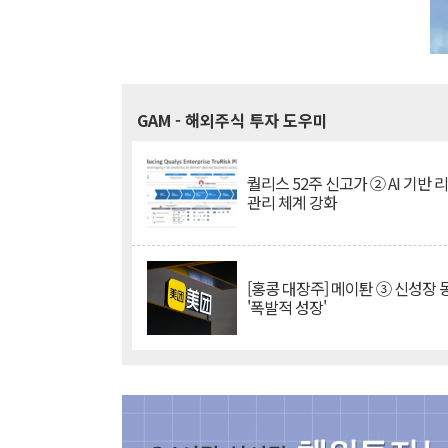
GAM
- 해외주식 투자 도우미
퀄리스 52주 신고가 ② AI 기반 
관리 체계 강화
[홍콩 대장주] 메이퇀 ③ 신성장
'폭발적 성장'