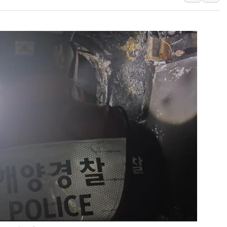
[3보] 북, 원산서 동해로 단거리 탄도
우크라 드론 전술, 중남미 콜롬비아에
동해해경, 독도 해상서 부유물 감긴 
주한미군 "오산기지 누출, 백린 아닌 
구미 폐염산처리업체서 불 2시간30여
해군과 함께하는 '불금전파, 송정' 시
강원도 폭염특보 11일째…온열질환·가