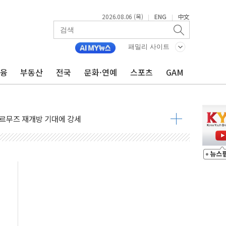
2026.08.06 (목)
ENG
中文
|
|
재회…로봇·AI 데이터센터·모빌리티 구체화
패밀리 사이트
·아이온큐·도어대시↑ VS 샌디스크·피그마·앱러빈↓
금융
부동산
전국
문화·연예
스포츠
GAM
 반대…상법·자본시장법 개정 논의"
 차익실현 속 혼조세...웨스턴디지털·샌디스크↓
에 긴급 안보 점검회의
호르무즈 재개방 기대에 강세
조까지, 상승...호실적 보고 기업 상승세 뚜렷
인 '사파리' 공격… 시민들 공포감 극대화 전략
' 임시 주총 기대감에 홀로 상한가…마진 잔액은 사상 최고
버리지 위험수위…숨은 차입이 더 큰 변수"
대응 1단계 진압 중
야, 경쟁상대 中과 비교해야"
하는 '선봉'의 대민 봉사