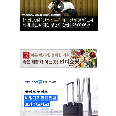
[스팟Live] "전셋집 구하려다 월세 선택"...사
회에 첫발 내디딘 청년의 한탄 | 26.08.06 서울
시 부동산 대토론회