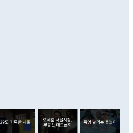
 설명하면서 이재명 정부 2년차 핵심 과제로 상호 존중·평화
해 상반기 누적 경상수지 흑자는 1910억1000만달러를 기록
·핵 없는 한반도 등 3대 기본 방향을 제시했다. 정 장관은 "대
지 흑자를 견인한 것은 상품수지다. 6월 상품수지는 478억
언어는 멈춰야 한다"면서 주적 용어 대체를 주장했다. 지난 25
 흑자를 기록하며 전월에 이어 역대 최대를 다시 썼다. 국제수
D(완전하고 검증가능하며 되돌릴 수 없는 비핵화) 구도는 이미
수출은 1123억7000만달러로 전년 동월 대비 84.5% 증가하
했다. 또 "현 시점에서 흘러간 선(先)비핵화만 되뇌는 것은
 처음으로 1000억달러를 넘어섰다. 상품수입은 644억8000만
 데 힘이 되지 않는다"고 주장했다. 정 장관은 또 "정전 체제
6% 늘었다. 통관 기준으로는 반도체 수출이 전년 동월 대비
로 바꾸는 논의에 착수하겠다"면서 "북·미 정상회담 견인과
증했고 컴퓨터·주변기기(SSD)는 282.7% 증가했다. IT 품목
화의 동력을 확보하기 위해 최선을 다할 것"이라고 말했다. 하
.4% 늘었으며 비IT 품목도 ▲석유제품(47.5%) ▲화공품
령은 정 장관의 구상에 대부분 제동을 걸었다. 이 대통령은 "평
▲철강제품(17.9%) ▲승용차(6.1%) 등을 중심으로 18.6% 증가
 정치적으로 악용되는 측면이 있다"며 "많이 조심하셔야 한
준 수입은 ▲원자재(30.5%) ▲자본재(35.3%) ▲소비재
다. 북한을 다른 이름으로 불러야 한다는 주장에는 "표현에 꼬
가 모두 늘었다. 서비스수지는 12억9000만달러 적자를 기록해 전
정쟁으로 휘몰아 들어가면 원래 하고자 했던 데에서 오히려 나
000만달러)보다 적자 폭이 확대됐다. 여행수지는 외국인 입국자
래될 수 있다"고 경고했다. 이 대통령은 남북 신뢰 구축을 위해
증료 인상 등에 따른 출국자 감소로 4억4000만달러 흑자를
합의를 선제적으로 복원해야 한다는 정 장관의 주장에 대해서도
지식재산권사용료수지는 전월 흑자에서 4억4000만달러 적자
대로 하는 게 과연 한반도의 평화와 안정에 플러스냐, 결론적
 본원소득수지는 배당소득을 중심으로 32억7000만달러 흑자
이 들 때도 있다"며 부정적으로 반응했다. 조현 외교부 장
월(21억7000만달러)보다 흑자 폭이 확대됐다. 배당소득수지
 사후 브리핑에서 정 장관이 언급한 '4자 회담'에 대해 "이상
이 늘어난 데다 전월 분기배당에 따른 기저효과로 배당지급이
 어떤 희망이라 하더라도 그건 아직 조율되지 않은 방법"이
6000만달러 흑자를 나타냈다. 금융계정 순자산은 6월 중 467
들께서 디스카운트해 주시면 좋겠다"고 선을 그었다. 정 장관
러 증가해 월간 기준 역대 최대 증가 폭을 기록했다. 종전 최대
아 블라디보스토크에서 열리는 '동방경제포럼(EEF)'을 언급하
월(369억9000만달러)을 넘어선 것이다. 직접투자에서는 내국
원에서 (참석을) 검토하고 있다"고 발언한 데 대해서도 조 장관
가 80억1000만달러, 외국인의 국내투자가 46억3000만달러
외교부의 몫"이라며 "아직 거기까지 진도가 나가지 않았다"고
오세훈 서울시장,
. 증권투자에서는 외국인의 국내 주식 매도세가 이어졌다. 외
39도 기록한 서울
폭염 날리는 물놀이
부동산 대토론회
장관이 이날 소개한 대북 구상과 설명은 정부 내 조율을 거치지
주식 투자는 차익실현 매도 등의 영향으로 316억1000만달러
서 문제가 있다. 특히 주적 표현 대체와 국호 사용, 9·19 군
(-310억5000만달러)에 이어 역대 최대 순매도 기록을 다시