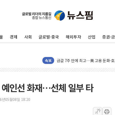
구광모, 내주 실리콘밸리서 젠슨 황 
뉴욕증시 개장 전 특징주...모더나
울
경제
사회
글로벌·중국
해외투자
산업
증권·
김정관 장관 "영업이익 N% 성과급
뉴욕증시 프리뷰, 미 주가선물 AI주
청와대, 북한 단거리 탄도미사일 발사
금값 7주 만에 최고…美 고용 둔화·
속보
[인도증시] 중동 긴장 완화에 실적 호
러, 1인칭시점 드론으로 우크라 민간
[베트남 증시] 지수 하락 속 'DGC
 예인선 화재…선체 일부 타
'월가의 황제' 다이먼 "금융시장 레
양주 섬유염색공장서 화재 1명 중상…
26년05월08일 18:20
김정관 산업부 장관 "주 52시간 손봐
가
가
해군 1함대 창설 80주년…지역과 함께