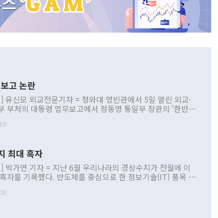
보고 논란
] 유신모 외교전문기자 = 청와대 영빈관에서 5일 열린 외교·
부 부처의 대통령 업무보고에서 정동영 통일부 장관의 '한반도
 구상'과 업무보고 발언이 논란을 빚고 있다. 이날 정 장관의
10
정부 내 조율을 거치지 않은 사안을 정책으로 추진하겠다고 공
는가 하면 사실 관계에 맞지 않은 설명도 있었다. 이재명 대통
로 신중을 기해 달라고 경고했고, 조현 외교부 장관은 '이상
지 최대 흑자
 근거한 비현실적 구상'이라는 비판을 내놨다. 그동안 정 장
책 관련 발언이 물의를 빚은 적은 여러 번 있지만 대통령과 유
] 박가연 기자 = 지난 6월 우리나라의 경상수지가 전월에 이
이 공개적으로 부정적 입장을 표명한 것은 이례적이다. 정 장
 흑자를 기록했다. 반도체를 중심으로 한 정보기술(IT) 품목 수
대북 접근법과 월권을 제어해야 한다는 목소리도 높아지고 있
간 상품수출이 처음으로 1000억달러를 넘어선 영향이다. [자
00
 따르
기자간담회를 하고 있다. [사진=통일부] 2026.07.23 ◆통일
 경상수지는 497억3000만달러 흑자로 집계됐다. 전월(386억
 넘어선 주장 정 장관은 이날 업무보고에서 '한반도 평화공존
)에 이어 두 달 연속 월간 기준 역대 최대 기록을 갈아치웠다.