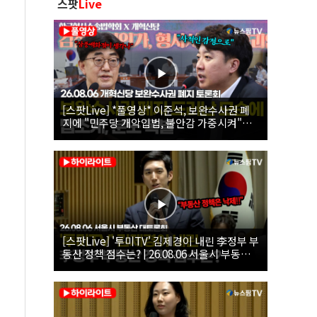
스팟
Live
[스팟Live] *풀영상* 이준석, 보완수사권 폐
지에 "민주당 개악입법, 불안감 가중시켜"｜
26.08.06 개혁신당 보완수사권 폐지 토론회
[스팟Live] '투미TV' 김제경이 내린 李정부 부
동산 정책 점수는? | 26.08.06 서울시 부동산
대토론회