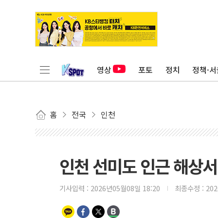
영상
포토
정치
정책·서
홈
전국
인천
인천 선미도 인근 해상서
기사입력 :
2026년05월08일 18:20
최종수정 :
20