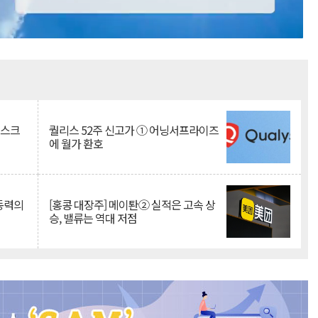
Mute
리스크
퀄리스 52주 신고가 ① 어닝서프라이즈
에 월가 환호
 동력의
[홍콩 대장주] 메이퇀② 실적은 고속 상
승, 밸류는 역대 저점