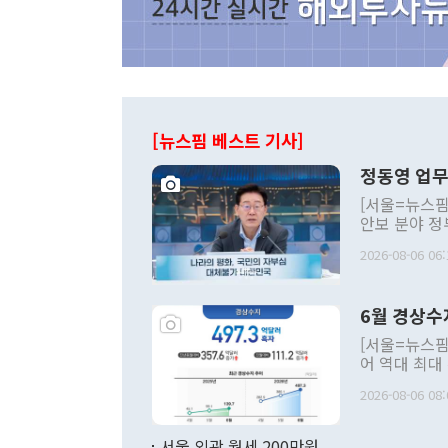
[뉴스핌 베스트 기사]
정동영 업무
[서울=뉴스핌
안보 분야 정
평화공존 발전
2026-08-06 06:
발언 중에는 
언한 것이 있
령은 공개적으
6월 경상수
주의적 희망에
관의 대북 정
[서울=뉴스핌
관 부처 장관
어 역대 최대
관의 무리한 
출 호조로 월
다. [정동영 통일부 장관이 지난달 23일 오후 서울 종로구 정부서울청사에
2026-08-06 08:
료=한국은행] 한국은행이 6일 발표한 '2026년 6월 국제수지(잠정)'에
서 취임 1주년 
면 지난 6월
부 장관 권한
1000만달러
서울 외곽 월세 200만원