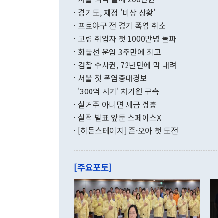
발전 구상'을
이에 따라 올
적 갈등 해결
경기도, 재정 '비상 상황'
했다. 경상수
결과 혐오의 
9000만달러
프로야구 전 경기 폭염 취소
년간의 CVI
지 기준 상품
고령 취업자 첫 1000만명 돌파
무너졌다고도 
며 월간 기준
현실을 바꾸는
달러로 38.
화물선 운임 3주만에 최고
를 평화 체제
196.9% 급
검찰 수사권, 72년만에 막 내려
함께 4자 대
수출은 160
지만 이 대통
서울 첫 폭염중대경보
(18.6%) 
화공존 정책이
했다. 통관 기
'300억 사기' 차가원 구속
다"고 지적했
(16.4%)
투리가 잡혀 
실거주 아니면 세금 껑충
월(-10억9
쁜 상황이 초
증가와 유류할
실적 발표 앞둔 스페이스X
9·19 군사
기록했지만 
[히든스테이지] 즌·오아 첫 도전
"우리의 선의
로 전환됐다.
으로 약간의 의문
를 기록해 전
관은 업무보고
는 배당수입
주의에 근거한
줄면서 25억
[주요포토]
라며 "여러분
억1000만달
이 9월 러시
였던 올해 3
며 "정부 차
인의 해외투자
은 "그것은 
각각 증가했다
잘랐다. 정 
국인의 국내 
않았다는 점에
감소하며 전월