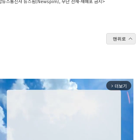
뉴스통신사 뉴스핌(Newspim), 무단 전재-재배포 금지>
맨위로
더보기
arrow_forward_ios