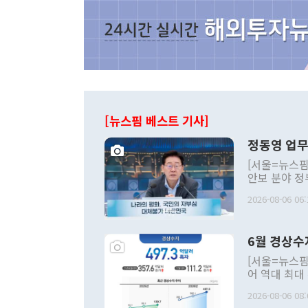
[뉴스핌 베스트 기사]
정동영 업무
[서울=뉴스핌
안보 분야 정
평화공존 발전
2026-08-06 06:
발언 중에는 
언한 것이 있
령은 공개적으
6월 경상수
주의적 희망에
관의 대북 정
[서울=뉴스핌
관 부처 장관
어 역대 최대
관의 무리한 
출 호조로 월
다. [정동영 통일부 장관이 지난달 23일 오후 서울 종로구 정부서울청사에
2026-08-06 08:
료=한국은행] 한국은행이 6일 발표한 '2026년 6월 국제수지(잠정)'에