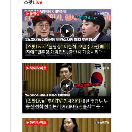
스팟
Live
[스팟Live] *풀영상* 이준석, 보완수사권 폐
지에 "민주당 개악입법, 불안감 가중시켜"｜
26.08.06 개혁신당 보완수사권 폐지 토론회
[스팟Live] '투미TV' 김제경이 내린 李정부 부
동산 정책 점수는? | 26.08.06 서울시 부동산
대토론회