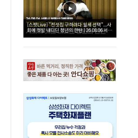
[스팟Live] "전셋집 구하려다 월세 선택"...사
회에 첫발 내디딘 청년의 한탄 | 26.08.06 서울
시 부동산 대토론회