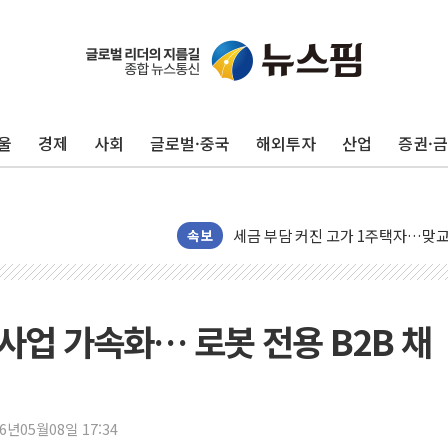
울
경제
사회
글로벌·중국
해외투자
산업
증권·
현대리바트, 원가 개선으로 실적 방
"세금 부담 덜자"…비거주 1주택자
세금 부담 커진 고가 1주택자…맞
[금/유가] 이란의 호르무즈 해협 통
속보
뉴욕증시, 유가·금리 부담에 하락…
이란, 오만과 호르무즈 해협 재개방 
[민주 당권주자 일정] 송영길·정청래
' 사업 가속화… 로봇 전용 B2B 채
李대통령, 오늘 부동산 정책 점검 
[오늘의 정치일정] 8월 7일(금)
[오늘의 국회일정] 상임위·세미나·기
26년05월08일 17:34
이란, 美·이스라엘 선박 호르무즈 