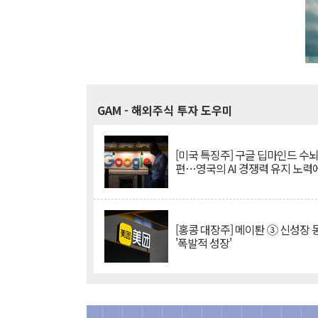
GAM
- 해외주식 투자 도우미
[미국 특징주] 구글 딥마인드 수
편…영국의 AI 경쟁력 유지 노력
[홍콩 대장주] 메이퇀 ③ 신성장
'폭발적 성장'