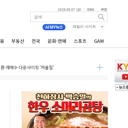
2026.08.07 (금)
ENG
中文
|
|
패밀리 사이트
금융
부동산
전국
문화·연예
스포츠
GAM
어…다음 과제는 '외형 확대'
 귀환 조짐에 전월세시장 '긴장'
교환·재매수·다운사이징 '저울질'
항 제한 검토에 유가 3% 급등…금값 보합
다우 5거래일 랠리 '마침표'
합의 막바지.."美와 직접 협상 없어"
·김민석 후보 - 8월 7일
2차 회의…주택 공급 대책 막바지 조율할 듯
자회견·주요 정당 - 8월 7일
통항 제한 추진…美 "통행 막을 권한 없어"