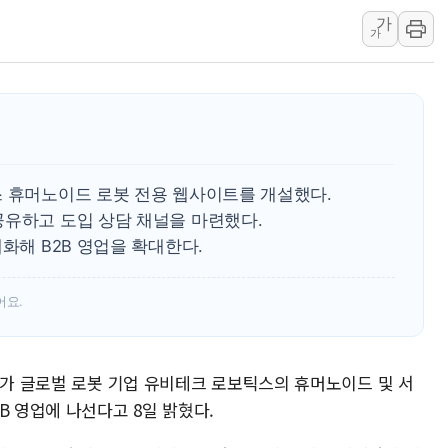
가
유럽증시, 견조한 실적 소화하며 대부
가
리투아니아 국방 "러, 우크라 드론
구광모, 내주 실리콘밸리서 젠슨 황
뉴욕증시 개장 전 특징주...모더
김정관 장관 "영업이익 N% 성과
뉴욕증시 프리뷰, 미 주가선물 AI
스 휴머노이드 로봇 전용 웹사이트를 개설했다.
청와대, 북한 단거리 탄도미사일 발
공유하고 도입 상담 채널을 마련했다.
금값 7주 만에 최고…美 고용 둔화
화해 B2B 영업을 확대한다.
[인도증시] 중동 긴장 완화에 실적 
어요.
I가 글로벌 로봇 기업 유비테크 로보틱스의 휴머노이드 및 서
B 영업에 나선다고 8일 밝혔다.