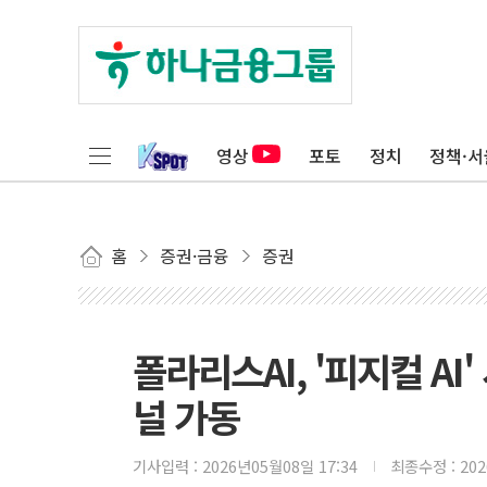
영상
포토
정치
정책·서
홈
증권·금융
증권
폴라리스AI, '피지컬 AI
널 가동
기사입력 :
2026년05월08일 17:34
최종수정 :
20