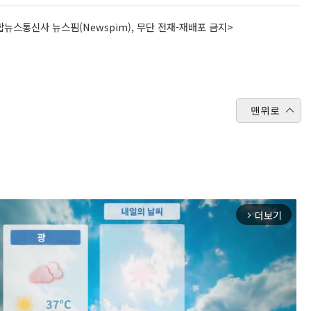
뉴스통신사 뉴스핌(Newspim), 무단 전재-재배포 금지>
맨위로
더보기
arrow_forward_ios