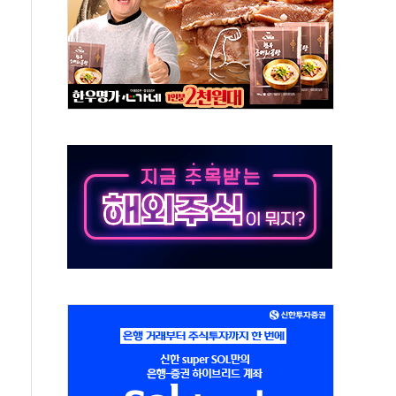
분 상승… "2분기 기업 순이익 21% 증가" 전망
으로 나토 회원국 공격 검토… 거짓 깃발 작전"
 재회…로봇·AI 데이터센터·모빌리티 구체화
나·아이온큐·도어대시↑ VS 샌디스크·피그마·앱러빈↓
급 반대…상법·자본시장법 개정 논의"
주 차익실현 속 혼조세...웨스턴디지털·샌디스크↓
사에 긴급 안보 점검회의
·호르무즈 재개방 기대에 강세
호조까지, 상승...호실적 보고 기업 상승세 뚜렷