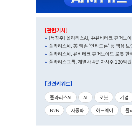
[관련기사]
[특징주] 폴라리스AI, 中유비테크 휴머노
폴라리스AI, 美 액손 '안티드론' 등 핵심 
폴라리스AI, 유비테크 휴머노이드 로봇 한
폴라리스그룹, 계열사 4곳 자사주 120억원
[관련키워드]
폴라리스AI
AI
로봇
기업
B2B
자동화
하드웨어
폴