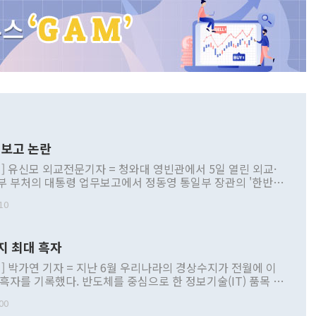
보고 논란
] 유신모 외교전문기자 = 청와대 영빈관에서 5일 열린 외교·
부 부처의 대통령 업무보고에서 정동영 통일부 장관의 '한반도
 구상'과 업무보고 발언이 논란을 빚고 있다. 이날 정 장관의
10
정부 내 조율을 거치지 않은 사안을 정책으로 추진하겠다고 공
는가 하면 사실 관계에 맞지 않은 설명도 있었다. 이재명 대통
로 신중을 기해 달라고 경고했고, 조현 외교부 장관은 '이상
지 최대 흑자
 근거한 비현실적 구상'이라는 비판을 내놨다. 그동안 정 장
책 관련 발언이 물의를 빚은 적은 여러 번 있지만 대통령과 유
] 박가연 기자 = 지난 6월 우리나라의 경상수지가 전월에 이
이 공개적으로 부정적 입장을 표명한 것은 이례적이다. 정 장
 흑자를 기록했다. 반도체를 중심으로 한 정보기술(IT) 품목 수
대북 접근법과 월권을 제어해야 한다는 목소리도 높아지고 있
간 상품수출이 처음으로 1000억달러를 넘어선 영향이다. [자
00
 따르