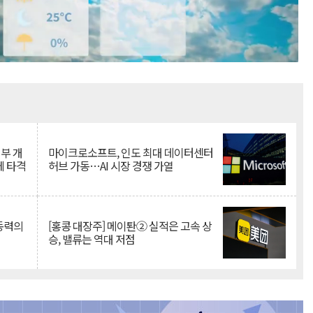
Mute
뇌부 개
마이크로소프트, 인도 최대 데이터센터
에 타격
허브 가동…AI 시장 경쟁 가열
 동력의
[홍콩 대장주] 메이퇀② 실적은 고속 상
승, 밸류는 역대 저점