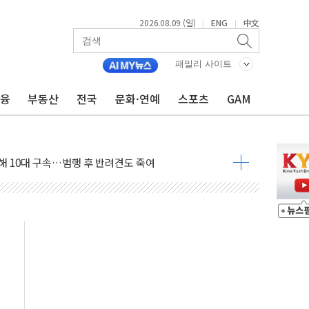
2026.08.09 (일)
ENG
中文
|
|
.'두천~하당'·'올미골교' 차량 통행 선제 제한
고 발생…작업자 1명 숨져
패밀리 사이트
철강 AI융합실증센터' 들어선다
금융
부동산
전국
문화·연예
스포츠
GAM
대 숨진 채 발견...경찰, 조사 중
.48%p 차 선두 유지...金 46.01% vs 鄭 44.53%
기 당선...합산득표율 68.63%
해 10대 구속…범행 후 반려견도 죽여
 정청래에 승리…金 48.54% vs 鄭 44.40%
경선 결과...김민석 48.54% 정청래 44.40%
발표...김민석 47.37% 정청래 45.71% 송영길 6.92%
발표...정청래 47.82% 김민석 46.35% 송영길 5.83%
발표...김민석 50.30% 정청래 41.94% 송영길 7.76%
객 400명 맞이…"마음 잇는 시간 되길"
 지급 확정되나…재상고 앞두고 막판 셈법