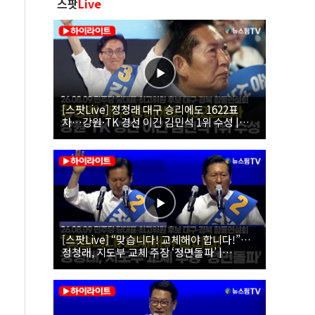
스팟
Live
[스팟Live] 정청래 대구 승리에도 1622표
차…강원·TK 경선 이긴 김민석 1위 수성 |
26.08.09 더불어민주당 당대표·최고위원 후
보 대구·경북 합동연설회
[스팟Live] “맞습니다! 교체해야 합니다!”…
정청래, 지도부 교체 주장 ‘정면돌파’ |
26.08.09 더불어민주당 당대표·최고위원 후
보 대구·경북 합동연설회