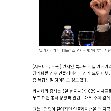
닐 카시카리 미니애폴리스 연방준비은행 총재.[사진
[시드니=뉴스핌] 권지언 특파원 = 닐 카시
장기화될 경우 인플레이션과 경기 모두에 부담을
층 복잡해질 것이라고 경고했다.
카시카리 총재는 3일(현지시간) CBS 시사프로그램
무즈 해협 봉쇄 상황과 관련, "매우 주의 깊게
그는 "전쟁이 길어지면 인플레이션을 더 자극하