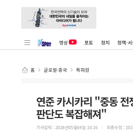
영상
포토
정치
정책·서
홈
글로벌·중국
특파원
연준 카시카리 "중동 
판단도 복잡해져"
기사입력 :
2026년05월04일 10:16
최종수정 :
20