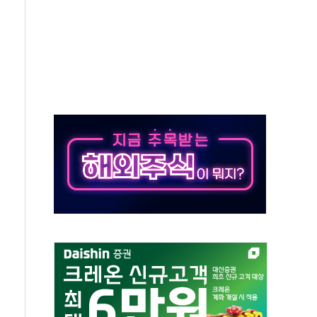
'행복상자' 전달
극기 거꾸로' 논란…이틀만에 철거
 예술·체육요원 최대 33% 감축
 역대 최대폭 감소한 9.4%↓…유통업계 양극화 심화
 특사'로 콜롬비아 대통령 취임식 참석
시간당 30mm 강한 비...호우 피해 없어