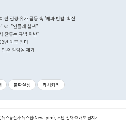
이란 전쟁·유가 급등 속 '매파 반발' 확산
vs. "인플레 실책"
사 잔류는 규범 위반"
92년 이후 최다
시 인준 걸림돌 제거
쟁
불확실성
카시카리
뉴스통신사 뉴스핌(Newspim), 무단 전재-재배포 금지>