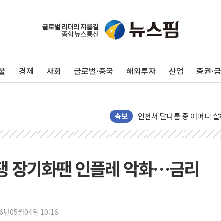
125mm 폭우 쏟아진 울진..
평택 진위면 공장서 질식사
포항 블루밸리 국가산단에 '
울
경제
사회
글로벌·중국
해외투자
산업
증권·
상주 낙동강 선착장 하류서 50
[종합] 김민석, 정청래에 누적 1
민주당 경북도당위원장에 오중
인천서 말다툼 중 어머니 살
속보
김민석, 강원·대구·경북 경선서
[속보] 민주, 강원·대구·경북 
[속보] 민주, 경북 경선 결과 
전쟁 장기화땐 인플레 악화…금리
[속보] 민주, 대구 경선 결과 
[속보] 민주, 강원 경선 결과 
정재헌 CEO, SKT 장기고
26년05월04일 10:16
최태원, 노소영에 9440억