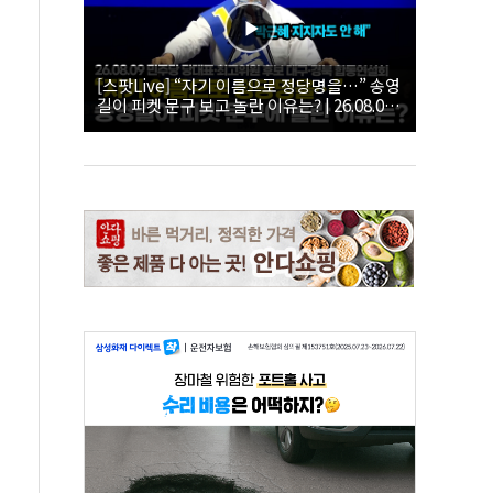
[스팟Live] “자기 이름으로 정당명을…” 송영
길이 피켓 문구 보고 놀란 이유는? | 26.08.09
더불어민주당 당대표·최고위원 후보 대구·경
북 합동연설회