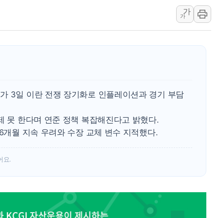
가
하나금융, 명동 소상공인에 
가
인천시 광복절 현수막 '태
병무청, 보충역 전면 손질…
홈플러스發 대형마트 판매,
윤준병·이해민 의원, '정부
'호우·산사태 주의보' 울진 
가 3일 이란 전쟁 장기화로 인플레이션과 경기 부담
제 못 한다며 연준 정책 복잡해진다고 밝혔다.
 6개월 지속 우려와 수장 교체 변수 지적했다.
어요.