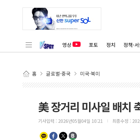
영상
포토
정치
정책·서
홈
글로벌·중국
미국·북미
美 장거리 미사일 배치 
기사입력 :
2026년05월04일 10:21
최종수정 :
20