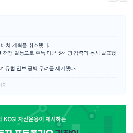
[AI MY 뉴스] 뉴욕 반도체주 프리뷰...美 고용 쇼크에 반도
뉴욕증시 프리뷰, 美 고용 쇼크에 금리 인상 우려 후퇴…나
[종합] 美 7월 고용 2만3000명 감소 '쇼크'…9월 금리 인
[사진] 이슬람 수니파 3개국, 공동방위협정 체결
뉴욕증시 개장 전 특징주...아틀라시안·클라우드플레어
 배치 계획을 취소했다.
보훈부, 미 DPAA와 MOU… "6·25 미군 실종자 7359명
 전쟁 갈등으로 주독 미군 5천 명 감축과 동시 발표했
 유럽 안보 공백 우려를 제기했다.
어요.