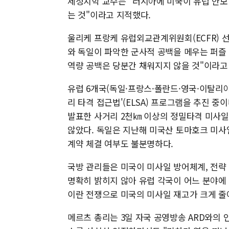
제정치학 교수는 "러시아에 미국이 유럽 안
는 것"이라고 지적했다.
울리케 프랑케 유럽외교관계위원회(ECFR) 
와 독일이 파악한 군사적 공백을 메우는 퍼즐
역량 공백은 당분간 채워지지 않을 것"이라고
유럽 6개국(독일·프랑스·폴란드·영국·이탈리아
리 타격 접근법'(ELSA) 프로그램을 추진 중
발표한 사거리 2천㎞ 이상의 정밀타격 미사일
않았다. 독일은 지난해 미국산 토마호크 미사
계약 체결 여부도 불분명하다.
국방 관리들은 미국이 미사일 방어체계, 전략 
명확히 밝히지 않아 유럽 각국이 어느 분야에
이란 전쟁으로 미국의 미사일 재고가 크게 줄
메르츠 총리는 3일 자국 공영방송 ARD와의 