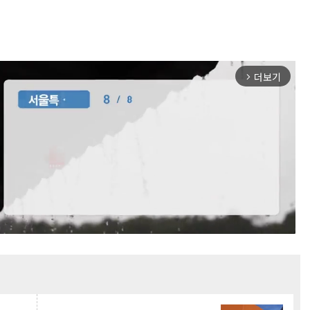
더보기
arrow_forward_ios
Mute