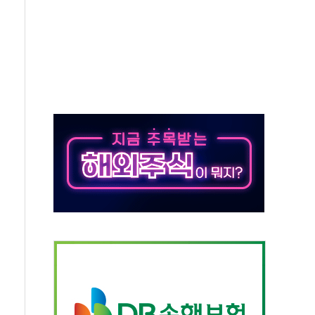
체주 '활짝'
스닥 선물 1%대 상승
상 기대 후퇴
·태양광주↑ VS 트레이드데스크·웬디스↓
 끝까지 찾겠다"