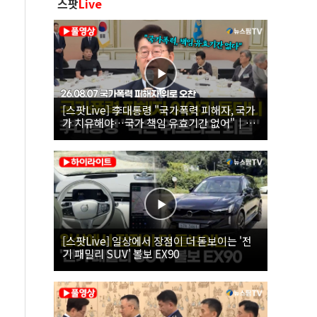
스팟
Live
[스팟Live] 李대통령 "국가폭력 피해자, 국가
가 치유해야…국가 책임 유효기간 없어"｜
26.08.07 국가폭력 피해자 위로 오찬
[스팟Live] 일상에서 장점이 더 돋보이는 '전
기 패밀리 SUV' 볼보 EX90