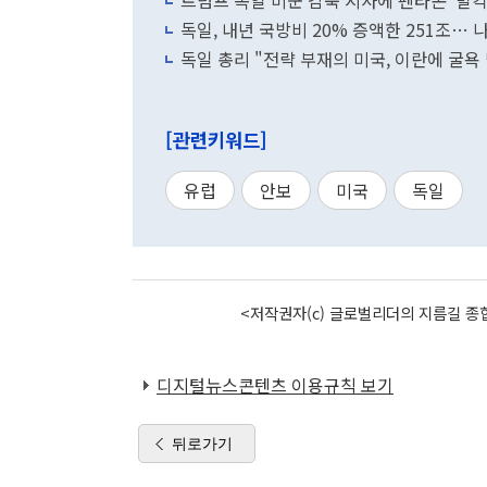
트럼프 독일 미군 감축 시사에 펜타곤 '발칵
독일, 내년 국방비 20% 증액한 251조… 나토
독일 총리 "전략 부재의 미국, 이란에 굴욕 
[관련키워드]
유럽
안보
미국
독일
<저작권자(c) 글로벌리더의 지름길 종합
디지털뉴스콘텐츠 이용규칙 보기
뒤로가기