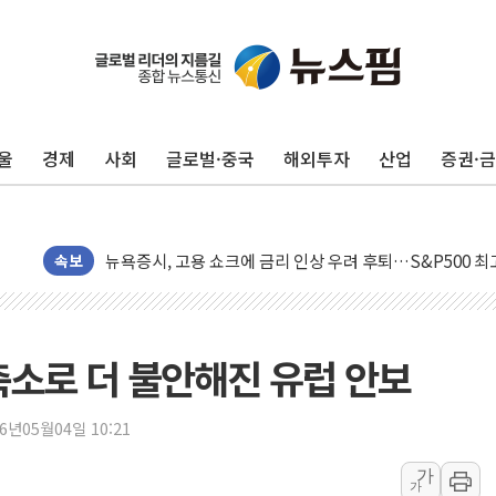
오세훈 "용산공원 주택 검토, 민주당 스스로 원칙 뒤집는 
충북 주말 무더위 지속…청주·진천 35도, 곳곳 소나기
10월 보완수사권 폐지·공소청 출범…피해자들 '범죄 사각
울
경제
사회
글로벌·중국
해외투자
산업
증권·
민주, 오늘 제주·인천 경선 결과 발표...'김민석 재역전 vs
한상협, 업계 개인정보 보안 새판 짠다…'자율규제단체' 
뉴욕증시, 고용 쇼크에 금리 인상 우려 후퇴…S&P500 
트럼프, 쿡 연준 이사 해임 재추진…"26일까지 의혹 소명"
속보
유럽증시, 美 고용 예상 밖 부진에 연준 금리 인상 가능성 
미 연준 매파 기세 꺾이나…고용 감소에 9월 동결 전망 우
[종합] 이슬람 수니파 3국, '공동방위협정' 체결… 이스라
축소로 더 불안해진 유럽 안보
트럼프, 백신·자폐증 행정명령 검토…"이르면 다음 주"
美 항소법원, 백악관 무도회장 공사 중단 명령…트럼프 제
26년05월04일 10:21
이란 핵심 원유 수출항 '하르그섬', 최근 1주일 이상 '올스
가
가
美 고용 쇼크에 엔화 장중 급등…시장은 "또 개입했나" 촉