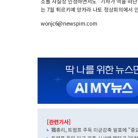
소를 사실상 인정하면서도 "기차가 역을 떠난
는 7월 튀르키예 앙카라 나토 정상회의에서 
wonjc6@newspim.com
[관련기사]
獨총리, 트럼프 주독 미군감축 발표에 "중