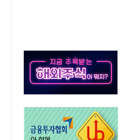
신동국과 무관…자료는 전·현직 직원으로부터 확보"
' 테스트 참가자 3만 명 돌파
-중국 청두 노선 운항허가 취득...중국 노선 다변화
도입 후 블로그 창작자 지원 규모 2배 확대
키 페스타' 실시...휴대폰 결제 최대 6000원 할인
바일', 교보문고 제휴 전자책 요금제 출시
 카카오 T 택시 호출 서비스