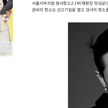
서울서부지법 형사항소2-1부(재판장 정성균)는
권씨의 항소심 선고기일을 열고 검사의 항소를