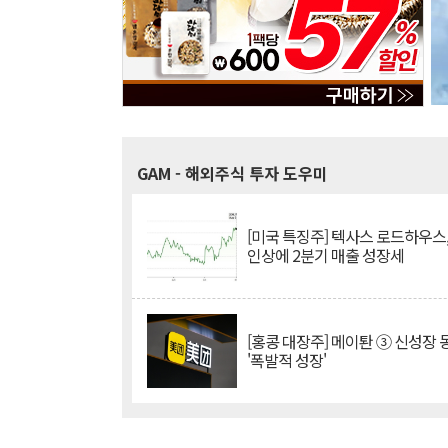
GAM
- 해외주식 투자 도우미
[미국 특징주] 텍사스 로드하우스
인상에 2분기 매출 성장세
[홍콩 대장주] 메이퇀 ③ 신성장
'폭발적 성장'