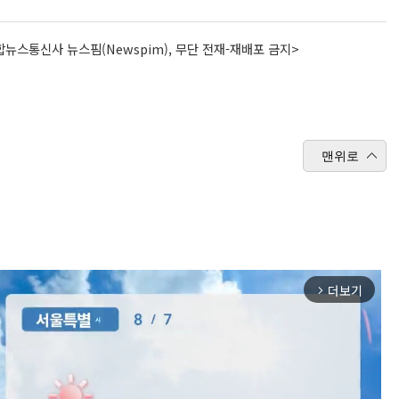
뉴스통신사 뉴스핌(Newspim), 무단 전재-재배포 금지>
맨위로
더보기
arrow_forward_ios