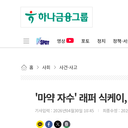
영상
포토
정치
정책·서
홈
사회
사건·사고
'마약 자수' 래퍼 식케이
기사입력 :
2026년04월30일 10:45
최종수정 :
20