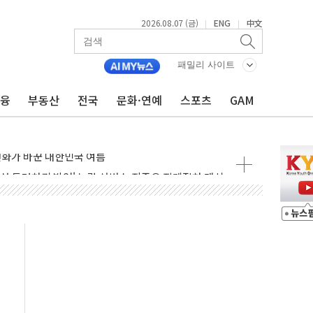
2026.08.07 (금)
ENG
中文
|
|
에 3.5조원 투입키로...'에너지 자립' 일환
패밀리 사이트
주택 36% 늘었다...공급부족 전 시장 규제 탓 커
금융
부동산
전국
문화·연예
스포츠
GAM
AI 기업 Audission Oy와 운영 파트너십 체결
전면 개발"…서리풀2구역 갈등, 협의 테이블에
후변화가 바꾼 대한민국 여름
부산 돌려차기 발언' 논란 서범수·진종오 징계절차 개시
 하마
2분 만에 주불 진화...인명피해 없어
모 압류재산 1506건 공매
 잡은 볼보 EX90…'올 터치'는 호불호
야산 산불 1시간36분만에 주불진화....인명피해 없어