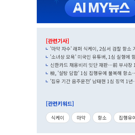
[관련기사]
'마약 자수' 래퍼 식케이, 2심서 검찰 항소
'소녀상 모욕' 미국인 유튜버, 1심 실형에 
신한카드 채용비리 잇단 재판…前 부사장 
檢, '설탕 담합' 1심 집행유예 불복해 항소
'집유 기간 음주운전' 남태현 1심 징역 1
[관련키워드]
식케이
마약
항소
집행유