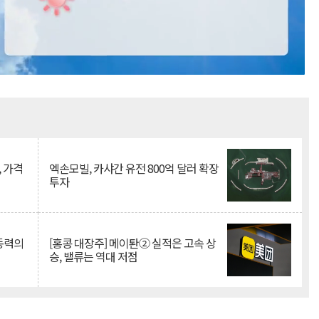
Mute
, 가격
엑손모빌, 카샤간 유전 800억 달러 확장
투자
 동력의
[홍콩 대장주] 메이퇀② 실적은 고속 상
승, 밸류는 역대 저점