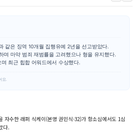
한미 법카 제보자 "
라인게임즈, '콰이어트
에어로케이항공, 청주
네이버, AI 브리핑 
SKT, '8월 월간 럭
과 같은 징역 10개월 집행유예 2년을 선고받았다.
LG헬로비전 '헬로모
며 마약 범죄 재범률을 고려했으나 형을 유지했다.
으며 최근 힙합 어워드에서 수상했다.
KTis, 02-114로
어요.
을 자수한 래퍼 식케이(본명 권민식·32)가 항소심에서도 1심
았다.