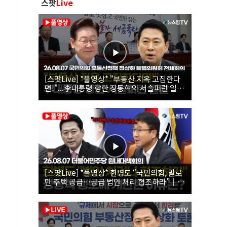
스팟
Live
[스팟Live] *풀영상* "부동산 지옥 고집한다
면!"...李대통령 향한 장동혁의 서슬퍼런 일갈
| 26.08.07 국민의힘 부동산정책 정상화 특별
위원회 전체회의
[스팟Live] *풀영상* 한병도 “국민의힘, 말로
만 주택 공급…공급 법안 처리 협조하라”｜
26.08.07 더불어민주당 원내대책회의