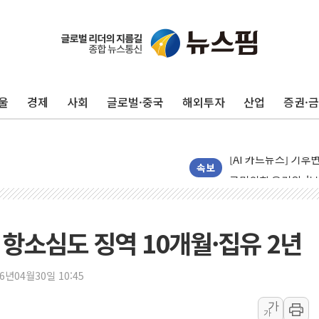
인도, 바이오가스 생산
서울시, 정비사업으로 
울
경제
사회
글로벌·중국
해외투자
산업
증권·
신인류콘텐츠, 핀란드 
"일부 존치" vs "
[AI 카드뉴스] 기
국민의힘 윤리위, '
속보
수박으로 여름 나는
전남광주 구례 산불 3
캠코, 5918억원 규
, 항소심도 징역 10개월·집유 2년
[시승기] 공간·승차감
가오픈한 홈플러스
26년04월30일 10:45
돌아온 홈플러스
가
가
[종합] 청도 흥선리 