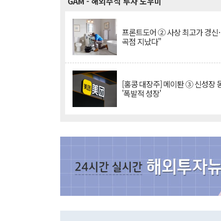
GAM
- 해외주식 투자 도우미
프론트도어 ② 사상 최고가 경신
곡점 지났다"
[홍콩 대장주] 메이퇀 ③ 신성장
'폭발적 성장'