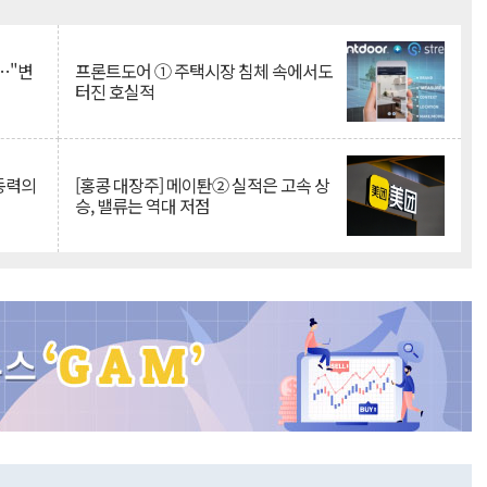
Mute
…"변
프론트도어 ① 주택시장 침체 속에서도
터진 호실적
 동력의
[홍콩 대장주] 메이퇀② 실적은 고속 상
승, 밸류는 역대 저점