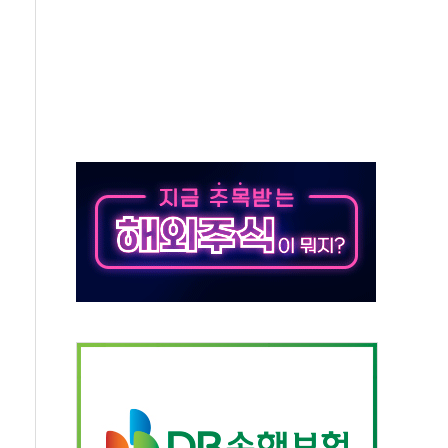
보험' 6개월 배타적사용권 획득
 상폐 위기…관리종목 우려 지정예고 총 63개
경쟁률… 실수요자 관심
 26일 출시, 유저의 캐릭터가 AI로 플레이한다
혜택 얻는 피드코인 이벤트 진행
5년 내 9만가구 순증...이주 대란도 제한적