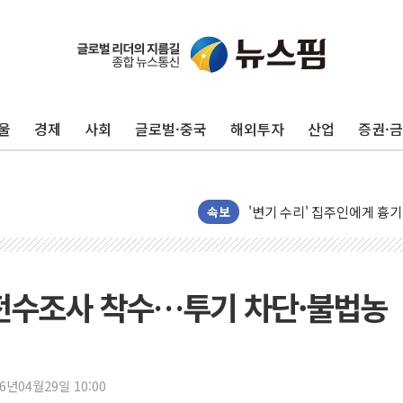
태국 학교서 중학생 총기 난사
40.2도 찍은 서울 등 폭염
울
경제
사회
글로벌·중국
해외투자
산업
증권·
"文정부 악몽 재현 안돼"..
신세계사이먼 '대구 프리미엄 
李대통령, 호우 피해 경북 
'변기 수리' 집주인에게 흉기
속보
워트, 상반기 영업이익 30
프롬바이오, 10일 거래 재
NH농협생명, 농작업 중 온
지 전수조사 착수…투기 차단·불법농
아바코, 2분기 매출 120억원
랩지노믹스 "디엑솜과 美 암
보로노이, 폐암 치료제 'VRN
26년04월29일 10:00
푸본현대생명, 육군 3군단과