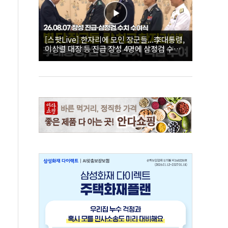
[스팟Live] 한자리에 모인 장군들...李대통령,
이상렬 대장 등 진급 장성 4명에 삼정검 수치
직접 수여｜26.08.07 장성 진급·삼정검 수치
수여식