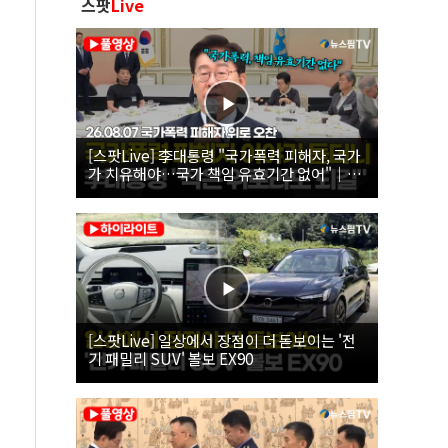
스팟
Live
[스팟Live] 李대통령 "국가폭력 피해자, 국가
가 치유해야…국가 책임 유효기간 없어"｜
26.08.07 국가폭력 피해자 위로 오찬
[스팟Live] 일상에서 장점이 더 돋보이는 '전
기 패밀리 SUV' 볼보 EX90