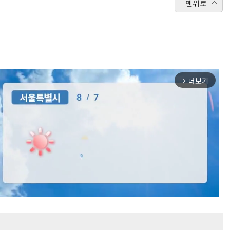
맨위로
더보기
arrow_forward_ios