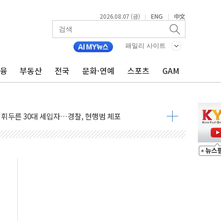
2026.08.07 (금)
ENG
中文
|
|
...최소 7명 사망
패밀리 사이트
중대경보 해제…누적 온열질환자 2872명
금융
부동산
전국
문화·연예
스포츠
GAM
.李 부동산 세제안에 與 내부서 '총선·대선 직격탄' 우려
아울렛' 건립 '본궤도'
안동·의성 특별재난지역 선포
 휘두른 30대 세입자…경찰, 현행범 체포
억원
개…"재무구조 개편"
열질환 보장…폭염기 신속 보상 강화
 진단 분야 독점 라이선스 계약"
11' 캐나다 IND 신청
 군 장병 금융교육·전역 지원 협약