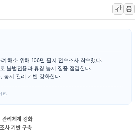
가
교보생명, '교보K-맞춤건강
가
벼랑 끝 선 '동전주' 무더기
1순위보다 낮은 특별공급 
컴투스 '제우스: 오만의 신'
네이버 클립, 시청 만으로 
서울 재건축·재개발 정상화시 
려 해소 위해 106만 필지 전수조사 착수했다.
[인사] 공정거래위원회
사로 불법전용과 휴경 농지 집중 점검한다.
용, 농지 관리 기반 강화한다.
어요.
지 관리체계 강화
 조사 기반 구축