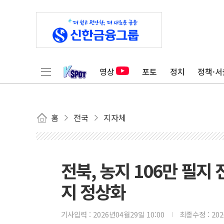
영상
포토
정치
정책·서
홈
전국
지자체
전북, 농지 106만 필
지 정상화
기사입력 :
2026년04월29일 10:00
최종수정 :
20