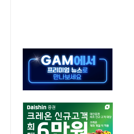
 호출 서비스
..지역축제 '불금전파, 송정'과 상생
비 본격화…'AI 데이터 기반 메디테크 혁신허브' 구상
로 출입 통제
동영 통일부 장관
부 장관