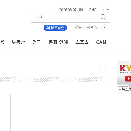
2026.08.07 (금)
ENG
中文
|
|
 발언' 논란 서범수·진종오 징계절차 개시
패밀리 사이트
불 진화...인명피해 없어
금융
부동산
전국
문화·연예
스포츠
GAM
06건 공매
X90…'올 터치'는 호불호
시간36분만에 주불진화....인명피해 없어
…자료는 전·현직 직원으로부터 확보"
가자 3만 명 돌파
선 운항허가 취득...중국 노선 다변화
 창작자 지원 규모 2배 확대
...휴대폰 결제 최대 6000원 할인
고 제휴 전자책 요금제 출시