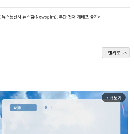
뉴스통신사 뉴스핌(Newspim), 무단 전재-재배포 금지>
맨위로
더보기
arrow_forward_ios