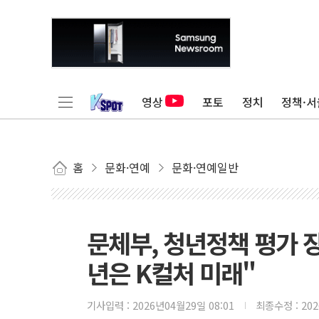
영상
포토
정치
정책·서
홈
문화·연예
문화·연예일반
문체부, 청년정책 평가 
년은 K컬처 미래"
기사입력 :
2026년04월29일 08:01
최종수정 :
20