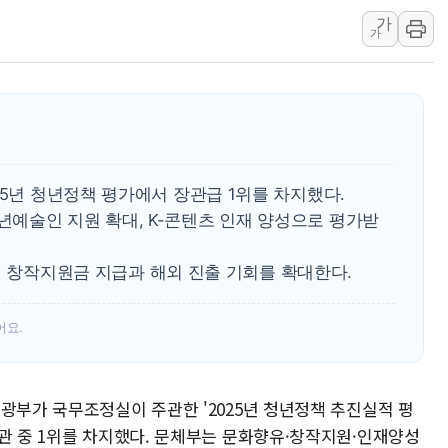
가
KTis, 02-114로 카카오 T 택시
가
해군1함대 '창설 80주년' 기념식.
원주시, 첨단의료복합단지 지정 준
삼척시, 무건리 이끼폭포 생태탐방
임동원 전 장관과 대화 나누는 정
취재진과 대화하는 정세현 전 통일
25년 청년정책 평가에서 장관급 1위를 차지했다.
예술인 지원 확대, K-콘텐츠 인재 양성으로 평가받
투입해 창작지원금 지급과 해외 진출 기회를 확대한다.
어요.
광부가 국무조정실이 주관한 '2025년 청년정책 추진실적 평
기관 중 1위를 차지했다. 문체부는 문화향유·창작지원·인재양성