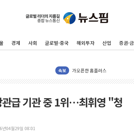
국민의힘 윤리위, '부산 돌려차기
수박으로 여름 나는 하마
전남광주 구례 산불 32분 만에 주
울
경제
사회
글로벌·중국
해외투자
산업
증권·
캠코, 5918억원 규모 압류재산 15
[시승기] 공간·승차감 잡은 볼보 E
가오픈한 홈플러스
돌아온 홈플러스
속보
[종합] 청도 흥선리 야산 산불 1
한미 법카 제보자 "신동국과 무관
라인게임즈, '콰이어트' 테스트 참
장관급 기관 중 1위…최휘영 "청
에어로케이항공, 청주-중국 청두 노
네이버, AI 브리핑 도입 후 블로그
SKT, '8월 월간 럭키 페스타' 실시
26년04월29일 08:01
LG헬로비전 '헬로모바일', 교보문