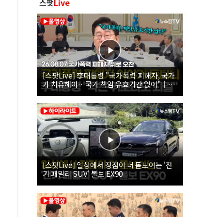
스팟
Live
[스팟Live] 李대통령 "국가폭력 피해자, 국가
가 치유해야…국가 책임 유효기간 없어"｜
26.08.07 국가폭력 피해자 위로 오찬
[스팟Live] 일상에서 장점이 더 돋보이는 '전
기 패밀리 SUV' 볼보 EX90