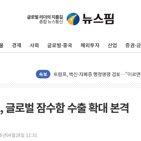
울
경제
사회
글로벌·중국
해외투자
산업
증권·
미 연준 매파 기세 꺾이나…고용 감소에 9월 
[종합] 이슬람 수니파 3국, '공동방위협정' 
트럼프, 백신·자폐증 행정명령 검토…"이르면
속보
美 항소법원, 백악관 무도회장 공사 중단 명
이란 핵심 원유 수출항 '하르그섬', 최근 1주일
美 고용 쇼크에 엔화 장중 급등…시장은 "또 
 글로벌 잠수함 수출 확대 본격
[AI MY 뉴스] 뉴욕 반도체주 프리뷰...美 고
뉴욕증시 프리뷰, 美 고용 쇼크에 금리 인상 
[종합] 美 7월 고용 2만3000명 감소 '쇼크'
26년04월28일 11:31
[사진] 이슬람 수니파 3개국, 공동방위협정 