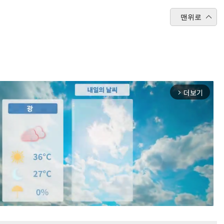
맨위로
더보기
arrow_forward_ios