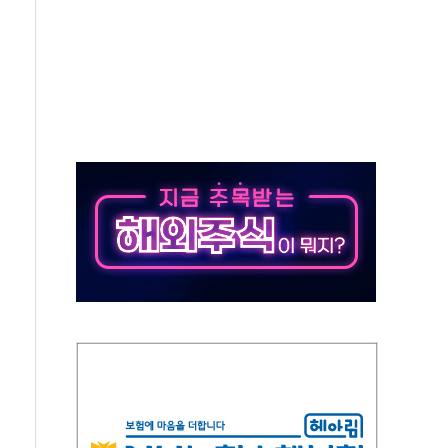
라우드플레어·태양광주↑ VS 트레이드데스크·웬디스↓
종자 7359명 끝까지 찾겠다"
 톤 낮춰
항시 '시끌'
름…수도권 집중 완화 전환점"
 주재… "전폭적 공급 확대·속도전 총력"
…美 태양광주 급등
해도 놀랍지 않아"
태양광 착공…여의도 1.6배 규모