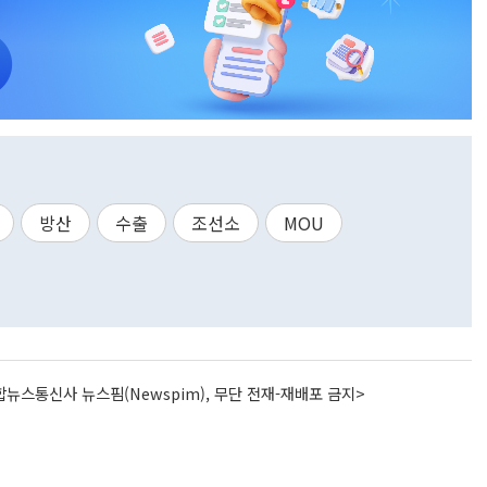
방산
수출
조선소
MOU
뉴스통신사 뉴스핌(Newspim), 무단 전재-재배포 금지>