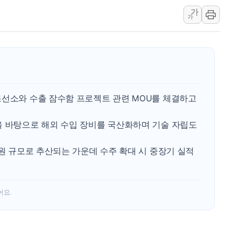
가
뉴욕증시 개장 전 특징주...아틀라시안·클
가
보훈부, 미 DPAA와 MOU… "6·25 미군 실
트럼프 "금리 내려야"…파월 때와 달리 워시엔
특정 정치인 측근 포항시 정책특보 내정설...포
李 "해남 태양광, 대한민국 다음 100년 밑거
李 대통령, '6시간 마라톤 부동산 2차 회의'
조선소와 수출 잠수함 프로젝트 관련 MOU를 체결하고
트럼프, 中 겨냥 폴리실리콘 관세 15% 부과
[사진] 빈살만과 에르도안의 만남
을 바탕으로 해외 수입 장비를 국산화하며 기술 자립도
이란와이어 "이란 최고지도자 위독…곧 사망
남동발전, 해남군에 국내 최대 규모 400MW 
 원 규모로 추산되는 가운데 수주 확대 시 중장기 실적
어요.