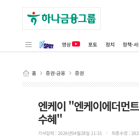
영상
포토
정치
정책·서
홈
증권·금융
증권
엔케이 "엔케이에더먼트,
수혜"
기사입력 :
2026년04월28일 11:31
최종수정 :
20