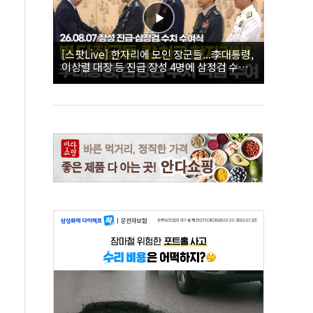
[스팟Live] 한자리에 모인 장군들...李대통령,
이상렬 대장 등 진급 장성 4명에 삼정검 수치
직접 수여｜26.08.07 장성 진급·삼정검 수치
수여식