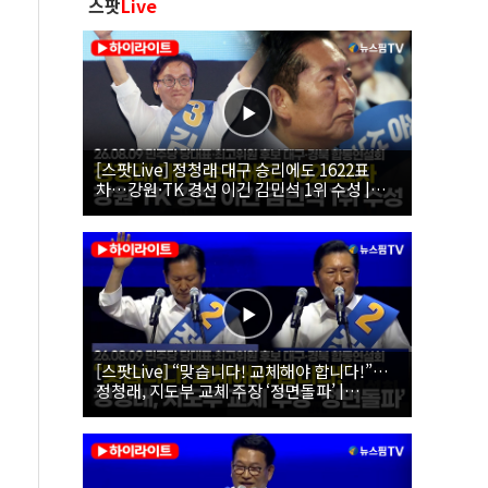
스팟
Live
[스팟Live] 정청래 대구 승리에도 1622표
차…강원·TK 경선 이긴 김민석 1위 수성 |
26.08.09 더불어민주당 당대표·최고위원 후
보 대구·경북 합동연설회
[스팟Live] “맞습니다! 교체해야 합니다!”…
정청래, 지도부 교체 주장 ‘정면돌파’ |
26.08.09 더불어민주당 당대표·최고위원 후
보 대구·경북 합동연설회