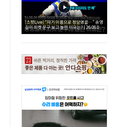
[스팟Live] “자기 이름으로 정당명을…” 송영
길이 피켓 문구 보고 놀란 이유는? | 26.08.09
더불어민주당 당대표·최고위원 후보 대구·경
북 합동연설회