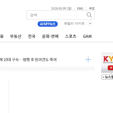
2026.08.09 (일)
ENG
中文
|
|
.'두천~하당'·'올미골교' 차량 통행 선제 제한
부 작업 중 근로자 1명 숨져
패밀리 사이트
철강 AI융합실증센터' 들어선다
금융
부동산
전국
문화·연예
스포츠
GAM
대 숨진 채 발견...경찰, 조사 중
.48%p 차 선두 유지...金 46.01% vs 鄭 44.53%
기 당선...합산득표율 68.63%
해 10대 구속…범행 후 반려견도 죽여
 정청래에 승리…金 48.54% vs 鄭 44.40%
경선 결과...김민석 48.54% 정청래 44.40%
발표...김민석 47.37% 정청래 45.71% 송영길 6.92%
발표...정청래 47.82% 김민석 46.35% 송영길 5.83%
발표...김민석 50.30% 정청래 41.94% 송영길 7.76%
객 400명 맞이…"마음 잇는 시간 되길"
 지급 확정되나…재상고 앞두고 막판 셈법