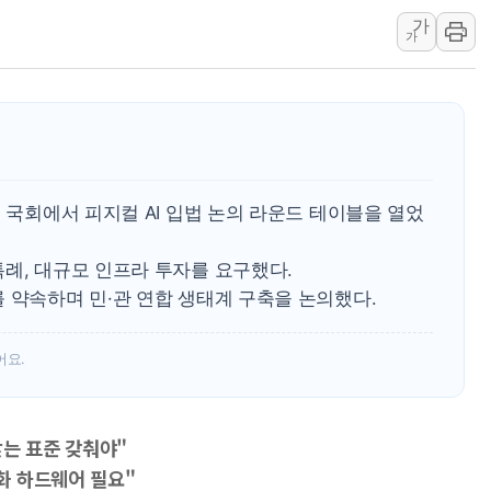
가
하나금융, 명동 소상공인에 
가
인천시 광복절 현수막 '태
병무청, 보충역 전면 손질…
홈플러스發 대형마트 판매,
윤준병·이해민 의원, '정부
'호우·산사태 주의보' 울진 
일 국회에서 피지컬 AI 입법 논의 라운드 테이블을 열었
례, 대규모 인프라 투자를 요구했다.
 약속하며 민·관 연합 생태계 구축을 논의했다.
어요.
맞는 표준 갖춰야"
화 하드웨어 필요"