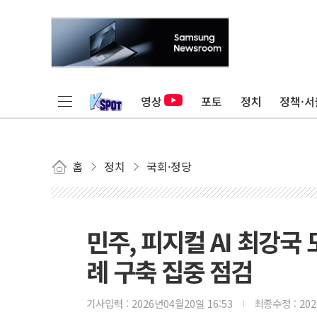
영상
포토
정치
정책·서
홈
정치
국회·정당
민주, 피지컬 AI 최강
례 구축 집중 점검
기사입력 :
2026년04월20일 16:53
최종수정 :
20