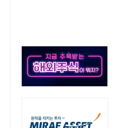
'행복상자' 전달
극기 거꾸로' 논란…이틀만에 철거
 예술·체육요원 최대 33% 감축
 역대 최대폭 감소한 9.4%↓…유통업계 양극화 심화
 특사'로 콜롬비아 대통령 취임식 참석
시간당 30mm 강한 비...호우 피해 없어