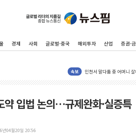
125mm 폭우 쏟아진 울진..
평택 진위면 공장서 탱크 내
포항 블루밸리 국가산단에 '
울
경제
사회
글로벌·중국
해외투자
산업
증권·
상주 낙동강 선착장 하류서 50
[종합] 김민석, 정청래에 누적 1
민주당 경북도당위원장에 오중
인천서 말다툼 중 어머니 살
속보
김민석, 강원·대구·경북 경선서
[속보] 민주, 강원·대구·경북 
[속보] 민주, 경북 경선 결과 
국 도약 입법 논의…규제완화·실증특
[속보] 민주, 대구 경선 결과 
[속보] 민주, 강원 경선 결과 
정재헌 CEO, SKT 장기고
26년04월20일 20:56
최태원, 노소영에 9440억