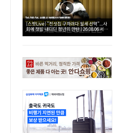
[스팟Live] "전셋집 구하려다 월세 선택"...사
회에 첫발 내디딘 청년의 한탄 | 26.08.06 서울
시 부동산 대토론회