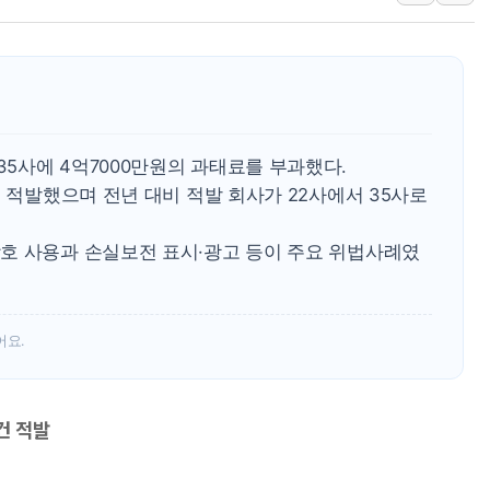
케이피에프, 2분기 매출액 
국민통합위 "청년엔 기회를
레드캡투어, 2분기 영업익 
HD건설기계, 재생에너지 사
아파트에 코브라가…검찰, 
5사에 4억7000만원의 과태료를 부과했다.
윤영달 크라운해태 회장 "
을 적발했으며 전년 대비 적발 회사가 22사에서 35사로
호 사용과 손실보전 표시·광고 등이 주요 위법사례였
어요.
건 적발