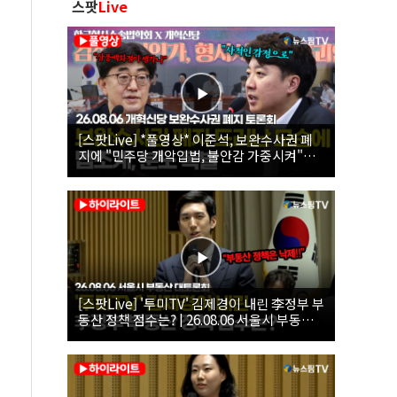
스팟
Live
[스팟Live] *풀영상* 이준석, 보완수사권 폐
지에 "민주당 개악입법, 불안감 가중시켜"｜
26.08.06 개혁신당 보완수사권 폐지 토론회
[스팟Live] '투미TV' 김제경이 내린 李정부 부
동산 정책 점수는? | 26.08.06 서울시 부동산
대토론회