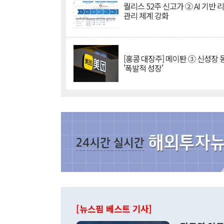
퀄리스 52주 신고가 ② AI 기반 
관리 체계 강화
[홍콩 대장주] 메이퇀 ③ 신성장
'폭발적 성장'
[뉴스핌 베스트 기사]