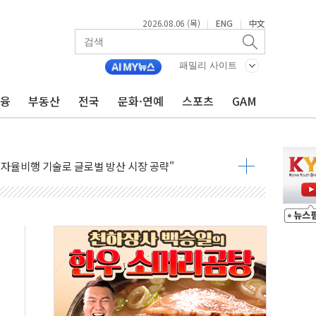
2026.08.06 (목)
ENG
中文
|
|
서 불…30여분 만에 진화
' 악연으로 형사사법 틀 바꿔…국민 불안감 가중"
패밀리 사이트
260억원…전년 比 21.2%↑
금융
부동산
전국
문화·연예
스포츠
GAM
은 영광…지역펀드 9·10호 확정
상 발사체 발사
상반기 영업이익 2조 돌파
AI 자율비행 기술로 글로벌 방산 시장 공략"
파
제한, 형평성·여론 고려해야…충분한 사회적 논의 주문"
중구서 시내버스 등 3중 추돌·1명 부상
본방향 공감...현장 목소리 반영되길"
 오른다"…서울시 부동산 토론회서 쏟아진 우려
컵 파리서 개막
2차 회의"…주택 공급 방안 논의한다