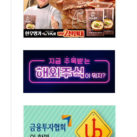
2136억원
, 중고령층엔 안정을"…세대상생 일자리 특위 출범
16% 증가…역대 2분기 최대 실적
용률 40%로 높인다…2040 RE100 속도
멸종위기종 밀수 조직 적발
미래세대와 전통문화 소통 자리, 꾸준히 만들겠다"