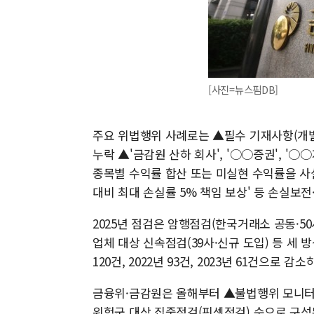
[사진=뉴스핌DB]
주요 위법행위 사례로는 ▲필수 기재사항(개별
누락 ▲'금감원 산하 회사', '○○증권', '
종목별 수익률 합산 또는 미실현 수익률을 사실
대비 최대 손실률 5% 책임 보상' 등 손실보
2025년 점검은 암행점검(한국거래소 공동·50
업체 대상 신속점검(39사·신규 도입) 등 세 
120건, 2022년 93건, 2023년 61건으로 감
금융위·금감원은 올해부터 ▲불법행위 모니터
위험군 대상 집중점검(핀셋점검) 순으로 구성