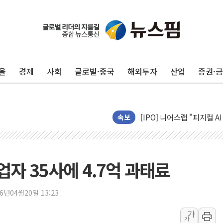
제천 바이오밸리 공장 옥상
개혁신당 "민주, '盧 수사
CJ온스타일, 2분기 영업익 
울
경제
사회
글로벌·중국
해외투자
산업
증권·
AI 연산은 포항, 전력 저장
[속보] 북, 동해상으로 미
한국투자증권, 국내 최초 
[IPO] 니어스랩 "피지컬 
속보
한패스, 월 송금 60만건 돌
李대통령 "청소년 SNS 
초등학교 앞서 '쾅'…대전 
자 35사에 4.7억 과태료
중소기업계 "세제개편안 기
"전월세 대책 없고 집값만
26년04월20일 13:23
배틀그라운드 모바일 월드
가
청와대 "내일 부동산 점검 
가