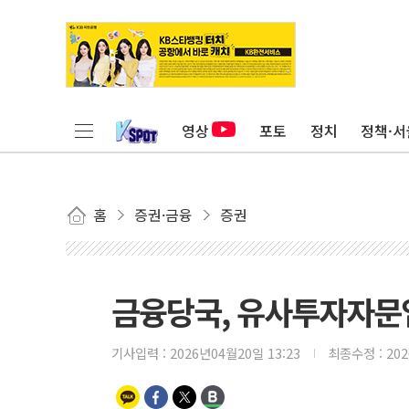
영상
포토
정치
정책·서
홈
증권·금융
증권
금융당국, 유사투자자문업
기사입력 :
2026년04월20일 13:23
최종수정 :
20