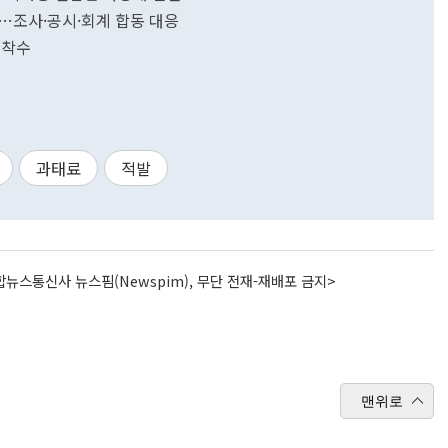
시…조사·공시·회계 합동 대응
 착수
과태료
적발
뉴스통신사 뉴스핌(Newspim), 무단 전재-재배포 금지>
맨위로