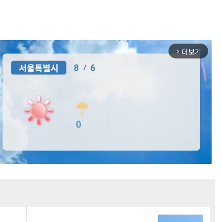
더보기
arrow_forward_ios
Mute