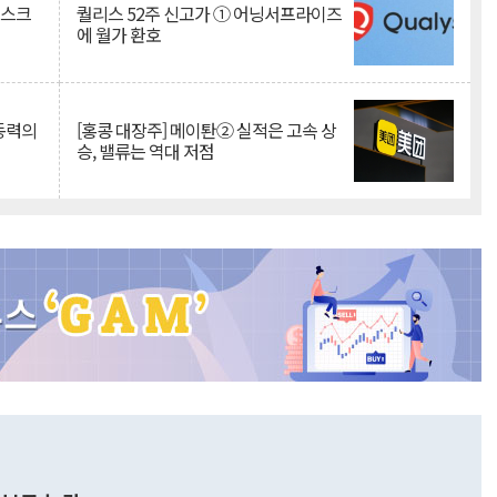
리스크
퀄리스 52주 신고가 ① 어닝서프라이즈
에 월가 환호
 동력의
[홍콩 대장주] 메이퇀② 실적은 고속 상
승, 밸류는 역대 저점