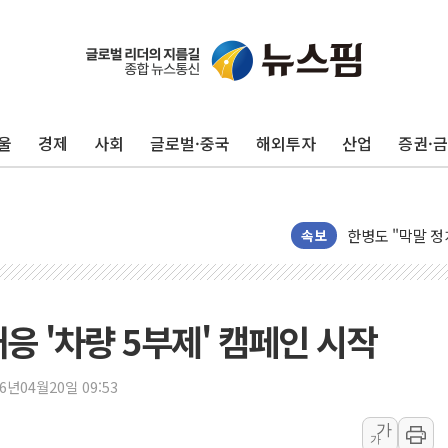
울
경제
사회
글로벌·중국
해외투자
산업
증권·
예천 실종신고 8
"35초마다 중국
한병도 "막말 
속보
원내대책회의 참
AIA그룹, 12년
[특징주] 포스코
응 '차량 5부제' 캠페인 시작
[컨콜] 네이버, 
[컨콜] 네이버 
26년04월20일 09:53
HDC랩스, 'BUI
가
가
와이즈버즈, 상반