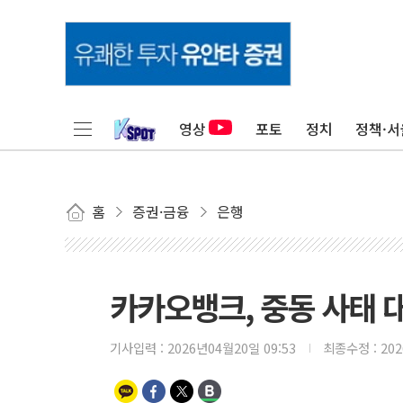
영상
포토
정치
정책·서
홈
증권·금융
은행
카카오뱅크, 중동 사태 대
기사입력 :
2026년04월20일 09:53
최종수정 :
20