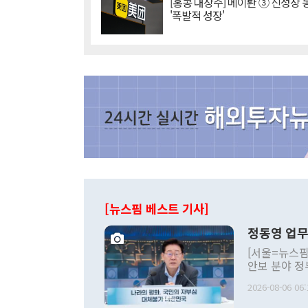
[홍콩 대장주] 메이퇀 ③ 신성장
'폭발적 성장'
[뉴스핌 베스트 기사]
정동영 업무
[서울=뉴스핌
안보 분야 정
평화공존 발전
2026-08-06 06:
발언 중에는 
언한 것이 있