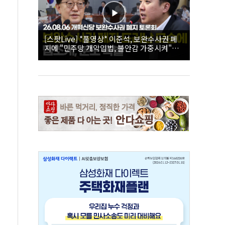
[스팟Live] *풀영상* 이준석, 보완수사권 폐
지에 "민주당 개악입법, 불안감 가중시켜"｜
26.08.06 개혁신당 보완수사권 폐지 토론회