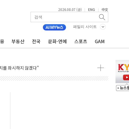
2026.08.07 (금)
ENG
中文
|
|
패밀리 사이트
금융
부동산
전국
문화·연예
스포츠
GAM
0대 남성 논둑서 숨진 채 발견
과 통신"...美보안기업, 중국제 공유기서 '백도어' 발견
정치를 좌시하지 않겠다"
석하는 한병도
 연속 MDRT 회원 수 세계 1위…국내 회원 34% 증가
퓨처엠, LFP 장기공급 합의에 7%대 급등
멤버십 연계 배송 혜택 강화...새벽 배송 도입 예정
AI탭, 올해 안으로 부동산과 건강까지 영역 확장 예정
LD CON SUMMIT 2026' 참가
기 매출 245억원…순이익 흑자 전환