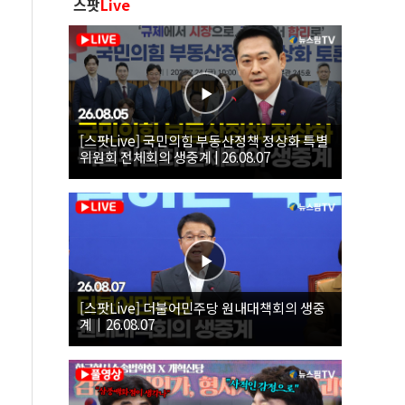
스팟
Live
[스팟Live] 국민의힘 부동산정책 정상화 특별
위원회 전체회의 생중계 | 26.08.07
[스팟Live] 더불어민주당 원내대책회의 생중
계｜26.08.07