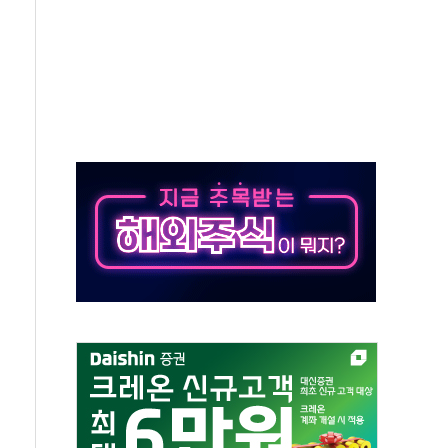
주 사용 형태에 따른 중과세는 과세 원칙 어긋나"
AI탭 월간 활성 이용자수 1000만 돌파
 "엔비디아와 공고한 파트너십 이어갈 예정"
정 정통망법'에 항의 서한…"표현의 자유 위협"
이 이끈 반등...2분기 영업이익 121% 급증
 조작 의혹' 서울·경기·충북 선관위 등 추가 압수수색
리 호텔 '키녹', 30일 2주년 기념 행사
세제개편안 환영...RSU 세제지원 긍정 검토되길"
 대표, ESG경영대상 환경부분 최우수상 수상
 제품 '매직키드', 출시 8개월에 매출 62억원"