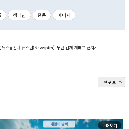
통
캠페인
중동
에너지
뉴스통신사 뉴스핌(Newspim), 무단 전재-재배포 금지>
맨위로
더보기
arrow_forward_ios