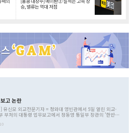
 동력의
[홍콩 대장주] 메이퇀② 실적은 고속 상
승, 밸류는 역대 저점
보고 논란
] 유신모 외교전문기자 = 청와대 영빈관에서 5일 열린 외교·
부 부처의 대통령 업무보고에서 정동영 통일부 장관의 '한반도
 구상'과 업무보고 발언이 논란을 빚고 있다. 이날 정 장관의
10
정부 내 조율을 거치지 않은 사안을 정책으로 추진하겠다고 공
는가 하면 사실 관계에 맞지 않은 설명도 있었다. 이재명 대통