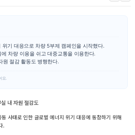
배준영 의원 "거
[컨콜] 네이버, 
[컨콜] 네이버,
美공화, 韓 '개
롯데쇼핑, 백화점
 위기 대응으로 차량 5부제 캠페인을 시작했다.
합수본, '투표율
일에 차량 이용을 쉬고 대중교통을 이용한다.
자원 절감 활동도 병행한다.
교원그룹 펫 프렌들
벤처업계 "정부 
어요.
최영근 한국전광
뉴온 "어린이 성장
무실 내 자원 절감도
중동 사태로 인한 글로벌 에너지 위기 대응에 동참하기 위해
다.