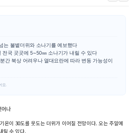
李 대통령, '6시간 마라톤 부동산 2차 회의'
트럼프, 中 겨냥 폴리실리콘 관세 15% 부과
[사진] 빈살만과 에르도안의 만남
이란와이어 "이란 최고지도자 위독…곧 사망
남동발전, 해남군에 국내 최대 규모 400MW 
도 넘는 불볕더위와 소나기를 예보했다
[인도증시] 중동 불안 속 유가 상승에 소폭 하락
4일 전국 곳곳에 5~50㎜ 소나기가 내릴 수 있다
분간 북상 어려우나 열대요란에 따라 변동 가능성이
어요.
벗어나
고 기온이 30도를 웃도는 더위가 이어질 전망이다. 오는 주말에
릴 수 있다.