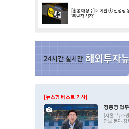
[홍콩 대장주] 메이퇀 ③ 신성장
'폭발적 성장'
[뉴스핌 베스트 기사]
정동영 업무
[서울=뉴스핌
안보 분야 정
평화공존 발전