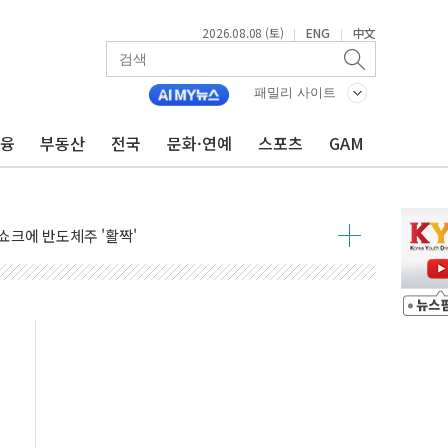
2026.08.08 (토)
ENG
中文
|
|
체결… 이스라엘·이란 위협에 맞설 자체 억지력 강화
 다음 주"
패밀리 사이트
령…트럼프 제동
금융
부동산
전국
문화·연예
스포츠
GAM
주일 이상 '올스톱'… 美 해상봉쇄 영향
개입했나" 촉각
용 쇼크에 반도체주 '활짝'
우려 후퇴…나스닥 선물 1%대 상승
…9월 금리 인상 기대 후퇴
체결
라우드플레어·태양광주↑ VS 트레이드데스크·웬디스↓
종자 7359명 끝까지 찾겠다"
 톤 낮춰
항시 '시끌'
름…수도권 집중 완화 전환점"