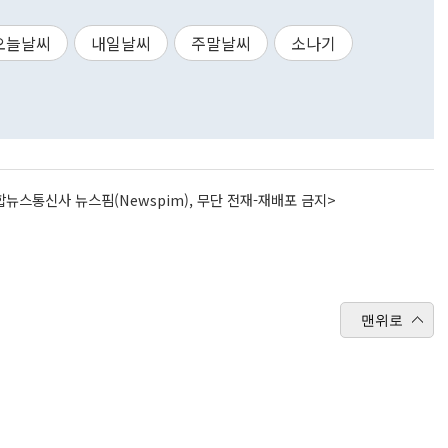
오늘날씨
내일날씨
주말날씨
소나기
뉴스통신사 뉴스핌(Newspim), 무단 전재-재배포 금지>
맨위로