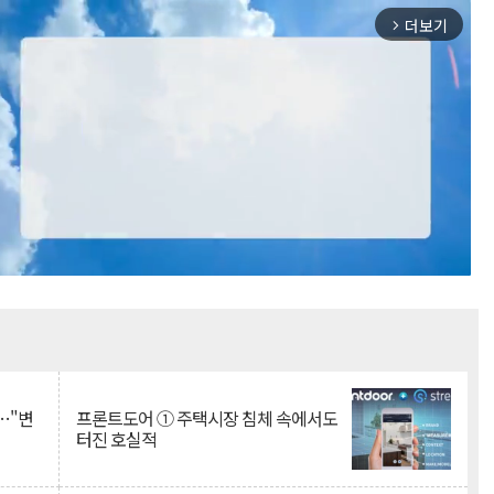
더보기
arrow_forward_ios
Mute
…"변
프론트도어 ① 주택시장 침체 속에서도
터진 호실적