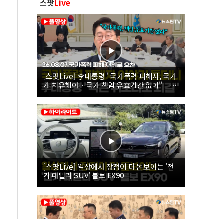
스팟
Live
[스팟Live] 李대통령 "국가폭력 피해자, 국가
가 치유해야…국가 책임 유효기간 없어"｜
26.08.07 국가폭력 피해자 위로 오찬
[스팟Live] 일상에서 장점이 더 돋보이는 '전
기 패밀리 SUV' 볼보 EX90