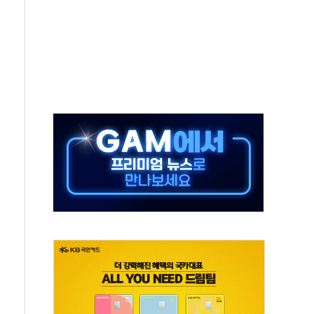
 주재… "전폭적 공급 확대·속도전 총력"
…美 태양광주 급등
해도 놀랍지 않아"
태양광 착공…여의도 1.6배 규모
...금융주 낙폭 커