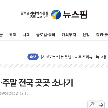
[종합] 이슬람 수니파 3국, '공동방위협정' 
트럼프, 백신·자폐증 행정명령 검토…"이르면
美 항소법원, 백악관 무도회장 공사 중단 명
울
경제
사회
글로벌·중국
해외투자
산업
증권·
이란의 핵심 원유 수출항 '하르그섬', 최근 1
美 고용 쇼크에 엔화 장중 급등…시장은 "또 
[AI MY 뉴스] 뉴욕 반도체주 프리뷰...美 고
뉴욕증시 프리뷰, 美 고용 쇼크에 금리 인상 
속보
[종합] 美 7월 고용 2만3000명 감소 '쇼크'
[사진] 이슬람 수니파 3개국, 공동방위협정 
뉴욕증시 개장 전 특징주...아틀라시안·클
…주말 전국 곳곳 소나기
보훈부, 미 DPAA와 MOU… "6·25 미군 실
트럼프 "금리 내려야"…파월 때와 달리 워시엔
26년06월11일 13:10
특정 정치인 측근 포항시 정책특보 내정설...포
가
가
李 "해남 태양광, 대한민국 다음 100년 밑거