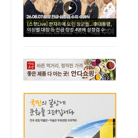
[스팟Live] 한자리에 모인 장군들...李대통령,
이상렬 대장 등 진급 장성 4명에 삼정검 수치
직접 수여｜26.08.07 장성 진급·삼정검 수치
수여식