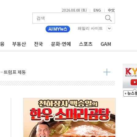
2026.08.08 (토)
ENG
中文
|
|
패밀리 사이트
금융
부동산
전국
문화·연예
스포츠
GAM
체결… 이스라엘·이란 위협에 맞설 자체 억지력 강화
 다음 주"
령…트럼프 제동
 이상 '올스톱'… 美 해상봉쇄 영향
개입했나" 촉각
용 쇼크에 반도체주 '활짝'
우려 후퇴…나스닥 선물 1%대 상승
…9월 금리 인상 기대 후퇴
체결
라우드플레어·태양광주↑ VS 트레이드데스크·웬디스↓
종자 7359명 끝까지 찾겠다"