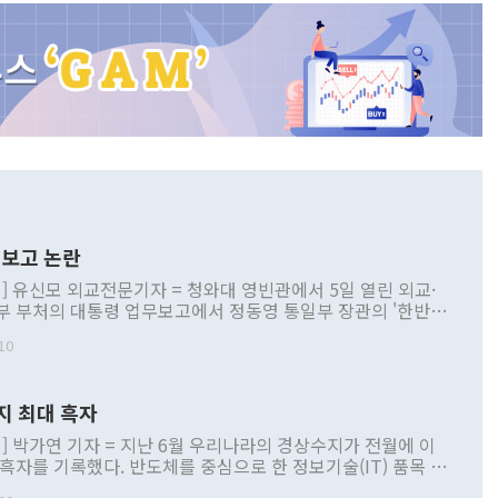
보고 논란
] 유신모 외교전문기자 = 청와대 영빈관에서 5일 열린 외교·
부 부처의 대통령 업무보고에서 정동영 통일부 장관의 '한반도
 구상'과 업무보고 발언이 논란을 빚고 있다. 이날 정 장관의
10
정부 내 조율을 거치지 않은 사안을 정책으로 추진하겠다고 공
는가 하면 사실 관계에 맞지 않은 설명도 있었다. 이재명 대통
로 신중을 기해 달라고 경고했고, 조현 외교부 장관은 '이상
지 최대 흑자
 근거한 비현실적 구상'이라는 비판을 내놨다. 그동안 정 장
책 관련 발언이 물의를 빚은 적은 여러 번 있지만 대통령과 유
] 박가연 기자 = 지난 6월 우리나라의 경상수지가 전월에 이
이 공개적으로 부정적 입장을 표명한 것은 이례적이다. 정 장
 흑자를 기록했다. 반도체를 중심으로 한 정보기술(IT) 품목 수
대북 접근법과 월권을 제어해야 한다는 목소리도 높아지고 있
간 상품수출이 처음으로 1000억달러를 넘어선 영향이다. [자