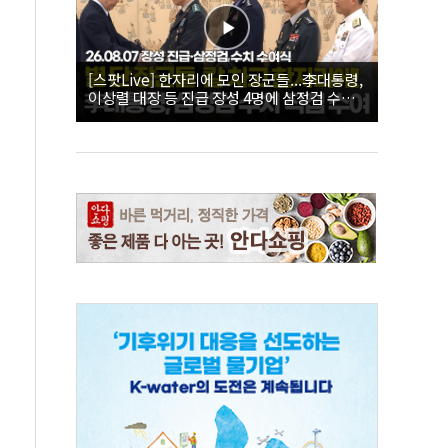
[스팟Live] 한자리에 모인 장군들...李대통령,
이상렬 대장 등 진급 장성 4명에 삼정검 수치
직접 수여｜26.08.07 장성 진급·삼정검 수치
수여식