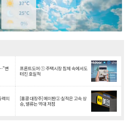
Mute
…"변
프론트도어 ① 주택시장 침체 속에서도
터진 호실적
 동력의
[홍콩 대장주] 메이퇀② 실적은 고속 상
승, 밸류는 역대 저점