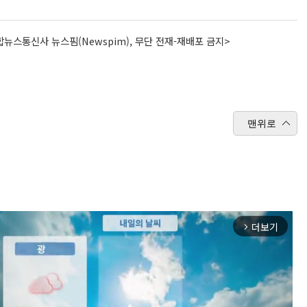
뉴스통신사 뉴스핌(Newspim), 무단 전재-재배포 금지>
맨위로
더보기
arrow_forward_ios