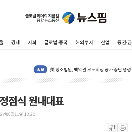
울
경제
사회
글로벌·중국
해외투자
산업
증권·
[종합] 이슬람 수니파 3국, '공동방위협정' 
트럼프, 백신·자폐증 행정명령 검토…"이르면
美 항소법원, 백악관 무도회장 공사 중단 명
속보
이란 핵심 원유 수출항 '하르그섬', 최근 1주일
美 고용 쇼크에 엔화 장중 급등…시장은 "또 
[AI MY 뉴스] 뉴욕 반도체주 프리뷰...美 고
뉴욕증시 프리뷰, 美 고용 쇼크에 금리 인상 
 정점식 원내대표
[종합] 美 7월 고용 2만3000명 감소 '쇼크'
[사진] 이슬람 수니파 3개국, 공동방위협정 
26년06월11일 13:22
뉴욕증시 개장 전 특징주...아틀라시안·클
가
가
보훈부, 미 DPAA와 MOU… "6·25 미군 실