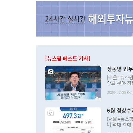
[뉴스핌 베스트 기사]
정동영 업무
[서울=뉴스핌
안보 분야 정
평화공존 발전
2026-08-06 06:
발언 중에는 
언한 것이 있
령은 공개적으
6월 경상수
주의적 희망에
관의 대북 정
[서울=뉴스핌
관 부처 장관
어 역대 최대
관의 무리한 
출 호조로 월