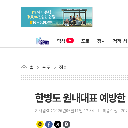
영상
포토
정치
정책·서
홈
포토
정치
한병도 원내대표 예방한
기사입력 :
2026년06월11일 12:54
최종수정 :
20