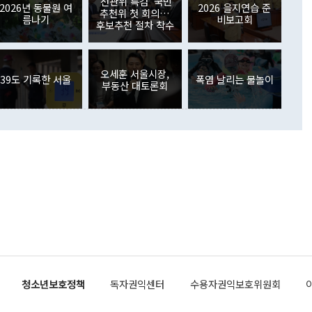
'선관위 특검' 국민
외교부의 몫"이라며 "아직 거기까지 진도가 나가지 않았다"고
2026년 동물원 여
2026 을지연습 준
. 증권투자에서는 외국인의 국내 주식 매도세가 이어졌다. 외
추천위 첫 회의…
름나기
비보고회
장관이 이날 소개한 대북 구상과 설명은 정부 내 조율을 거치지
주식 투자는 차익실현 매도 등의 영향으로 316억1000만달러
후보추천 절차 착수
서 문제가 있다. 특히 주적 표현 대체와 국호 사용, 9·19 군
(-310억5000만달러)에 이어 역대 최대 순매도 기록을 다시
 4자회담 추진 등은 통일부 장관이 결정할 사안이 아니어서 월
국인의 국내 채권투자는 세계국채지수(WGBI) 자금 유입에도
이 나오고 있다. 이 대통령은 정 장관의 업무보고를 듣고 난
도래 영향으로 증가 폭이 줄어든 52억9000만달러를 기록했
무보고에 발표했다고 승인난 건 아니다"라고 재차 확인했다. 정
오세훈 서울시장,
 해외 증권투자는 주식을 중심으로 35억6000만달러 증가했
39도 기록한 서울
폭염 날리는 물놀이
부동산 대토론회
통은 "정 장관의 발언 내용은 대부분 국가안전보장회의(NSC)
newspim.com
된 사안이 아닌 정 장관의 개인적 생각에 가깝다"며 "안보 관
이 정부의 공식 정책이 아닌 사안을 추진하겠다고 업무보고를
 면전에서 '국군통수권자가 나서야 한다'고 주장한 것은 심각
 5일 청와대 영빈관에서 열린 통일
 외교 안보 부처 업무보고에서 발언하고 있다. [사진=청와대]
장이 현 시점에서 이미 참고가 될 수 없는 과거의 경험 또는 사
식에 기반하고 있다는 것이다. 정 장관이 주장하는 구상은 급
 있는 북한의 전략과 한반도 및 국제 정세를 전혀 반영하지
 비판이 제기되고 있다. 정 장관이 "흘러간 선(先)비핵화만
현실을 바꾸지 못한다"고 언급한 것은 지금까지의 대북 접근
 있다. 북핵 위기 발발 이후 지금까지 모든 핵 협상에서 한국
북한에 선비핵화를 공식적으로 요구한 적이 없기 때문이다. 지
 협상은 북한의 비핵화 조치에 한·미가 상응하는 대가를 제
로 이뤄졌다. 1994년 북·미 제네바 기본합의는 핵시설 동결
청소년보호정책
독자권익센터
수용자권익보호위원회
의 교환이었다. 2005년 9.19 공동성명도 북한의 비핵화 조치
에 상응조치를 제공하는 '행동 대 행동' 원칙이 적용됐다. 대북