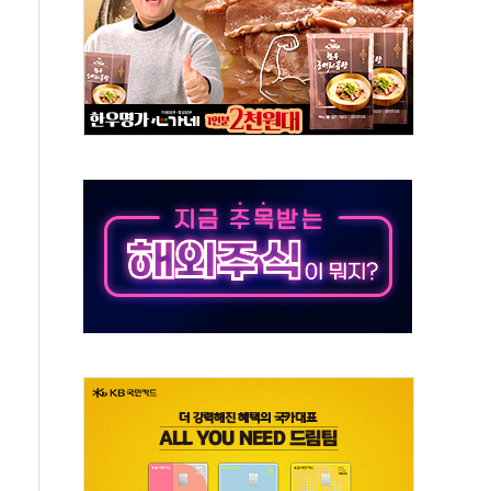
 톤 낮춰
항시 '시끌'
름…수도권 집중 완화 전환점"
 주재… "전폭적 공급 확대·속도전 총력"
…美 태양광주 급등
해도 놀랍지 않아"
태양광 착공…여의도 1.6배 규모
...금융주 낙폭 커