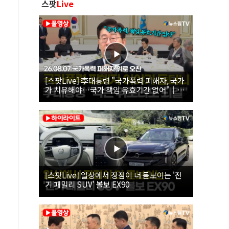
스팟
Live
[스팟Live] 李대통령 "국가폭력 피해자, 국가
가 치유해야…국가 책임 유효기간 없어"｜
26.08.07 국가폭력 피해자 위로 오찬
[스팟Live] 일상에서 장점이 더 돋보이는 '전
기 패밀리 SUV' 볼보 EX90