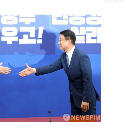
트럼프 "금리 내려야"…파월 때와 달리 워시엔
특정 정치인 측근 포항시 정책특보 내정설...포
李 "해남 태양광, 대한민국 다음 100년 밑거
李 대통령, '6시간 마라톤 부동산 2차 회의'
트럼프, 中 겨냥 폴리실리콘 관세 15% 부과
[사진] 빈살만과 에르도안의 만남
이란와이어 "이란 최고지도자 위독…곧 사망
남동발전, 해남군에 국내 최대 규모 400MW 
[인도증시] 중동 불안 속 유가 상승에 소폭 하락