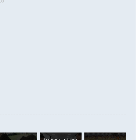
00
 따르
기자간담회를 하고 있다. [사진=통일부] 2026.07.23 ◆통일
 경상수지는 497억3000만달러 흑자로 집계됐다. 전월(386억
 넘어선 주장 정 장관은 이날 업무보고에서 '한반도 평화공존
)에 이어 두 달 연속 월간 기준 역대 최대 기록을 갈아치웠다.
 설명하면서 이재명 정부 2년차 핵심 과제로 상호 존중·평화
해 상반기 누적 경상수지 흑자는 1910억1000만달러를 기록
·핵 없는 한반도 등 3대 기본 방향을 제시했다. 정 장관은 "대
지 흑자를 견인한 것은 상품수지다. 6월 상품수지는 478억
언어는 멈춰야 한다"면서 주적 용어 대체를 주장했다. 지난 25
 흑자를 기록하며 전월에 이어 역대 최대를 다시 썼다. 국제수
D(완전하고 검증가능하며 되돌릴 수 없는 비핵화) 구도는 이미
수출은 1123억7000만달러로 전년 동월 대비 84.5% 증가하
했다. 또 "현 시점에서 흘러간 선(先)비핵화만 되뇌는 것은
 처음으로 1000억달러를 넘어섰다. 상품수입은 644억8000만
 데 힘이 되지 않는다"고 주장했다. 정 장관은 또 "정전 체제
6% 늘었다. 통관 기준으로는 반도체 수출이 전년 동월 대비
로 바꾸는 논의에 착수하겠다"면서 "북·미 정상회담 견인과
증했고 컴퓨터·주변기기(SSD)는 282.7% 증가했다. IT 품목
화의 동력을 확보하기 위해 최선을 다할 것"이라고 말했다. 하
.4% 늘었으며 비IT 품목도 ▲석유제품(47.5%) ▲화공품
령은 정 장관의 구상에 대부분 제동을 걸었다. 이 대통령은 "평
▲철강제품(17.9%) ▲승용차(6.1%) 등을 중심으로 18.6% 증가
 정치적으로 악용되는 측면이 있다"며 "많이 조심하셔야 한
준 수입은 ▲원자재(30.5%) ▲자본재(35.3%) ▲소비재
다. 북한을 다른 이름으로 불러야 한다는 주장에는 "표현에 꼬
가 모두 늘었다. 서비스수지는 12억9000만달러 적자를 기록해 전
정쟁으로 휘몰아 들어가면 원래 하고자 했던 데에서 오히려 나
000만달러)보다 적자 폭이 확대됐다. 여행수지는 외국인 입국자
래될 수 있다"고 경고했다. 이 대통령은 남북 신뢰 구축을 위해
증료 인상 등에 따른 출국자 감소로 4억4000만달러 흑자를
합의를 선제적으로 복원해야 한다는 정 장관의 주장에 대해서도
지식재산권사용료수지는 전월 흑자에서 4억4000만달러 적자
대로 하는 게 과연 한반도의 평화와 안정에 플러스냐, 결론적
 본원소득수지는 배당소득을 중심으로 32억7000만달러 흑자
이 들 때도 있다"며 부정적으로 반응했다. 조현 외교부 장
월(21억7000만달러)보다 흑자 폭이 확대됐다. 배당소득수지
 사후 브리핑에서 정 장관이 언급한 '4자 회담'에 대해 "이상
이 늘어난 데다 전월 분기배당에 따른 기저효과로 배당지급이
 어떤 희망이라 하더라도 그건 아직 조율되지 않은 방법"이
6000만달러 흑자를 나타냈다. 금융계정 순자산은 6월 중 467
들께서 디스카운트해 주시면 좋겠다"고 선을 그었다. 정 장관
러 증가해 월간 기준 역대 최대 증가 폭을 기록했다. 종전 최대
아 블라디보스토크에서 열리는 '동방경제포럼(EEF)'을 언급하
월(369억9000만달러)을 넘어선 것이다. 직접투자에서는 내국
원에서 (참석을) 검토하고 있다"고 발언한 데 대해서도 조 장관
가 80억1000만달러, 외국인의 국내투자가 46억3000만달러