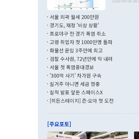
다. [정동영 통일부 장관이 지난달 23일 오후 서울 종로구 정부서울청사에
2026-08-06 08:
료=한국은행] 한국은행이 6일 발표한 '2026년 6월 국제수지(잠정)'에
서 취임 1주년 
면 지난 6월
부 장관 권한
1000만달러
서울 외곽 월세 200만원
발전 구상'을
이에 따라 올
적 갈등 해결
경기도, 재정 '비상 상황'
했다. 경상수
결과 혐오의 
9000만달러
프로야구 전 경기 폭염 취소
년간의 CVI
지 기준 상품
고령 취업자 첫 1000만명 돌파
무너졌다고도 
며 월간 기준
현실을 바꾸는
달러로 38.
화물선 운임 3주만에 최고
를 평화 체제
196.9% 급
검찰 수사권, 72년만에 막 내려
함께 4자 대
수출은 160
지만 이 대통
서울 첫 폭염중대경보
(18.6%) 
화공존 정책이
했다. 통관 기
'300억 사기' 차가원 구속
다"고 지적했
(16.4%)
투리가 잡혀 
실거주 아니면 세금 껑충
월(-10억9
쁜 상황이 초
증가와 유류할
실적 발표 앞둔 스페이스X
9·19 군사
기록했지만 
[히든스테이지] 즌·오아 첫 도전
"우리의 선의
로 전환됐다.
으로 약간의 의문
를 기록해 전
관은 업무보고
는 배당수입
주의에 근거한
줄면서 25억
[주요포토]
라며 "여러분
억1000만달
이 9월 러시
였던 올해 3
며 "정부 차
인의 해외투자