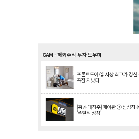
GAM
- 해외주식 투자 도우미
프론트도어 ② 사상 최고가 경신
곡점 지났다"
[홍콩 대장주] 메이퇀 ③ 신성장
'폭발적 성장'