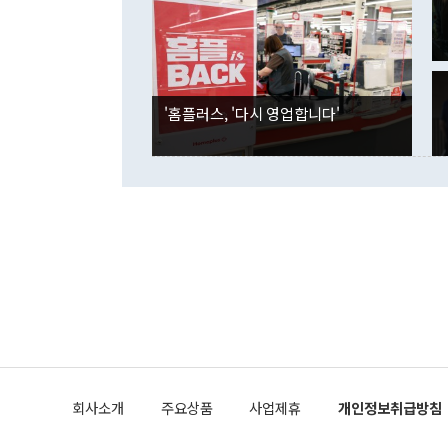
은 "그것은 
각각 증가했다
잘랐다. 정 
국인의 국내 
않았다는 점에
감소하며 전월
사합의 복원,
경신했다. 외
권이라는 지적
분기 말 만기
뒤 "여기 업
다. 내국인의
'홈플러스, '다시 영업합니다'
부의 한 소식
다. eoyn2@
를 거쳐 결정
련 부처 장관
하고 대통령의
한 문제"라고 지적했다. 이재명 대통령이
외교 국방 등
2026.08.05 ◆시대착오적 접근, 대북 인식 오류 더욱 문제인 것은 정 장관
의 이같은 주
실과 다른 인
격히 변화하고
못하고 있다는
되뇌는 것은 
법을 호도하고
이나 미국은 
금까지의 북핵
회사소개
주요상품
사업제휴
개인정보취급방침
공하는 방식으
과 중유 제공
의 모든 단계