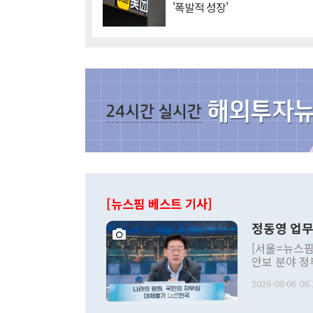
'폭발적 성장'
[뉴스핌 베스트 기사]
정동영 업무
[서울=뉴스핌
안보 분야 정
평화공존 발전
2026-08-06 06:
발언 중에는 
언한 것이 있