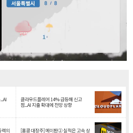
Mute
.AI
클라우드플레어 14% 급등해 신고
점...AI 지출 확대에 전망 상향
 동력의
[홍콩 대장주] 메이퇀② 실적은 고속 상