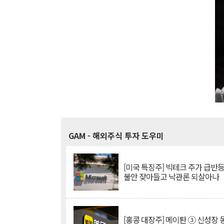
GAM
- 해외주식 투자 도우미
[미국 특징주] 빅테크 주가 급반등..
불안 잦아들고 낙관론 되살아나
[홍콩 대장주] 메이퇀 ③ 신성장