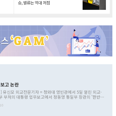
승, 밸류는 역대 저점
보고 논란
] 유신모 외교전문기자 = 청와대 영빈관에서 5일 열린 외교·
부 부처의 대통령 업무보고에서 정동영 통일부 장관의 '한반도
 구상'과 업무보고 발언이 논란을 빚고 있다. 이날 정 장관의
10
정부 내 조율을 거치지 않은 사안을 정책으로 추진하겠다고 공
는가 하면 사실 관계에 맞지 않은 설명도 있었다. 이재명 대통