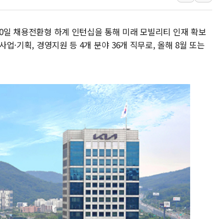
李대통령 "결혼 때문에 손해 
여수 오동도 인근 해상서 모
20일 채용전환형 하계 인턴십을 통해 미래 모빌리티 인재 확보
추미애, '위안부' 피해자 기림
사업·기획, 경영지원 등 4개 분야 36개 직무로, 올해 8월 또는
인천 선재도 갯벌서 해루질 중
인천서 말다툼 중 어머니 흉기
'화합' 꺼낸 김민석에 '뻔뻔