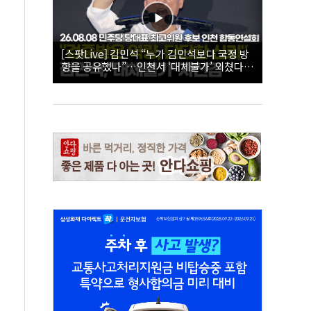
[스팟Live] 김민석 “누가 김민석보다 국정 방
향을 공유했나”…인천서 ‘대체불가’ 외쳤다 |
26.08.08 더불어민주당 당대표·최고위원 후
보 인천 합동연설회