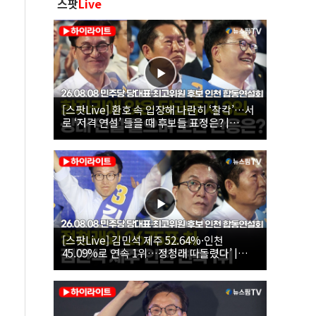
스팟
Live
[스팟Live] 환호 속 입장해 나란히 ‘찰칵’…서
로 ‘저격 연설’ 들을 때 후보들 표정은? |
26.08.08 더불어민주당 당대표·최고위원 후
보 인천 합동연설회
[스팟Live] 김민석 제주 52.64%·인천
45.09%로 연속 1위…정청래 따돌렸다’ |
26.08.08 더불어민주당 당대표·최고위원 후
보 인천 합동연설회