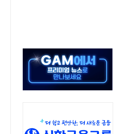
보는 일 없게"…'결혼 페널티' 22개 과제 손본다
터보트 전복…1명 사망·1명 실종
의 날 참석..."국제적 시민 연대로 목소리 내야"
 실종 60대 나흘만에 숨진 채 발견
 살해 10대 아들 체포
' 받아친 정청래…제주 연설서 신경전 고조