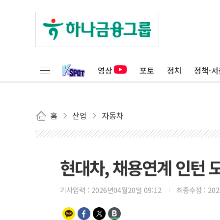
영상
포토
정치
정책·서
홈
산업
자동차
현대차, 채용연계 인턴 
기사입력 :
2026년04월20일 09:12
최종수정 :
20