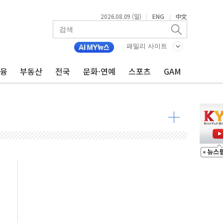
2026.08.09 (일)
ENG
中文
|
|
투입…고수온 양식장 복구·지원 '총력'
산사태 주의보'...경북도, 호우 피해·통제구간 없어
패밀리 사이트
%p' 차 재역전 성공...金 45.42% vs 鄭 44.56%
금융
부동산
전국
문화·연예
스포츠
GAM
·정청래·김민석 당대표 후보
 정청래에 승리...47.75% vs 42.08%
과 발표...김민석 47.75% 정청래 42.08%
표...김민석 45.09% 정청래 43.27% 송영길 11.63%
표...김민석 52.64% 정청래 39.89% 송영길 7.47%
0~8.14)
…공습 한계·탄약 부족 현실화
50㎜ 폭우…강원 동해안 강한 비 이어져
 환경미화원 수거차에 치여 사망
동…60대 남성 2명 숨져