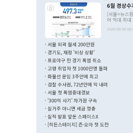
령은 공개적으
6월 경상수
주의적 희망에
관의 대북 정
[서울=뉴스핌
관 부처 장관
어 역대 최대
관의 무리한 
출 호조로 월
다. [정동영 통일부 장관이 지난달 23일 오후 서울 종로구 정부서울청사에
2026-08-06 08:
료=한국은행] 한국은행이 6일 발표한 '2026년 6월 국제수지(잠정)'에
서 취임 1주년 
면 지난 6월
부 장관 권한
1000만달러
서울 외곽 월세 200만원
발전 구상'을
이에 따라 올
적 갈등 해결
경기도, 재정 '비상 상황'
했다. 경상수
결과 혐오의 
9000만달러
프로야구 전 경기 폭염 취소
년간의 CVI
지 기준 상품
고령 취업자 첫 1000만명 돌파
무너졌다고도 
며 월간 기준
현실을 바꾸는
달러로 38.
화물선 운임 3주만에 최고
를 평화 체제
196.9% 급
검찰 수사권, 72년만에 막 내려
함께 4자 대
수출은 160
지만 이 대통
서울 첫 폭염중대경보
(18.6%) 
화공존 정책이
했다. 통관 기
'300억 사기' 차가원 구속
다"고 지적했
(16.4%)
투리가 잡혀 
실거주 아니면 세금 껑충
월(-10억9
쁜 상황이 초
증가와 유류할
실적 발표 앞둔 스페이스X
9·19 군사
기록했지만 
[히든스테이지] 즌·오아 첫 도전
"우리의 선의
로 전환됐다.
으로 약간의 의문
를 기록해 전