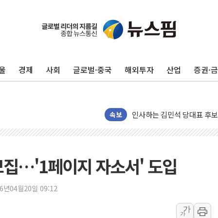
포항시 재난예산 40억 긴급 
울진·영덕 '호우특보'-포항 '
[종합] 김민석, 정청래에 '0.86
울
경제
사회
글로벌·중국
해외투자
산업
증권·
인천 합동연설회 나선 송영길
김민석, 2주차 제주·인천 경선서
인사하는 김민석 당대표 후보
[속보] 민주, 제주·인천 경선 결
속보
[속보] 민주, 인천 경선 결과 발
[속보] 민주, 제주 경선 결과 발
이번주 국내 주요 금융일정(8.1
모집…'1페이지 자소서' 도입
美, 이란전 출구전략 만지작
강릉·동해·삼척 시간당 최대 
26년04월20일 09:12
폐기물 수거하다 참변…60대
가
가
서울 중랑구 주택가서 흉기 난