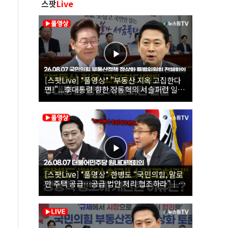
스팟
Live
[스팟Live] *풀영상* "부동산 지옥 고집한다
면!"...李대통령 향한 장동혁의 서슬퍼런 일갈
| 26.08.07 국민의힘 부동산정책 정상화 특별
위원회 전체회의
[스팟Live] *풀영상* 한병도 “국민의힘, 말로
만 주택 공급…공급 법안 처리 협조하라”｜
26.08.07 더불어민주당 원내대책회의