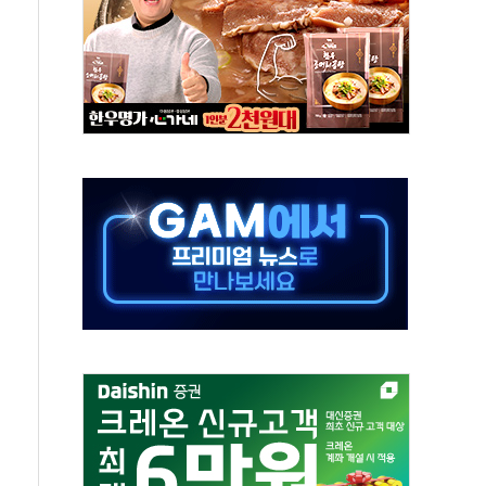
후변화가 바꾼 대한민국 여름
부산 돌려차기 발언' 논란 서범수·진종오 징계절차 개시
 하마
2분 만에 주불 진화...인명피해 없어
모 압류재산 1506건 공매
 잡은 볼보 EX90…'올 터치'는 호불호
야산 산불 1시간36분만에 주불진화....인명피해 없어