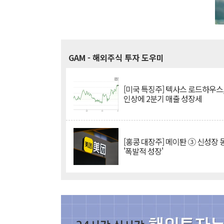
GAM
- 해외주식 투자 도우미
[미국 특징주] 텍사스 로드하우스
인상에 2분기 매출 성장세
[홍콩 대장주] 메이퇀 ③ 신성장
'폭발적 성장'