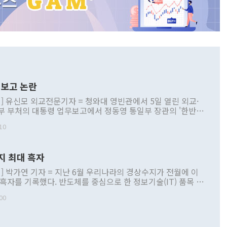
보고 논란
] 유신모 외교전문기자 = 청와대 영빈관에서 5일 열린 외교·
부 부처의 대통령 업무보고에서 정동영 통일부 장관의 '한반도
 구상'과 업무보고 발언이 논란을 빚고 있다. 이날 정 장관의
10
정부 내 조율을 거치지 않은 사안을 정책으로 추진하겠다고 공
는가 하면 사실 관계에 맞지 않은 설명도 있었다. 이재명 대통
로 신중을 기해 달라고 경고했고, 조현 외교부 장관은 '이상
지 최대 흑자
 근거한 비현실적 구상'이라는 비판을 내놨다. 그동안 정 장
책 관련 발언이 물의를 빚은 적은 여러 번 있지만 대통령과 유
] 박가연 기자 = 지난 6월 우리나라의 경상수지가 전월에 이
이 공개적으로 부정적 입장을 표명한 것은 이례적이다. 정 장
 흑자를 기록했다. 반도체를 중심으로 한 정보기술(IT) 품목 수
대북 접근법과 월권을 제어해야 한다는 목소리도 높아지고 있
간 상품수출이 처음으로 1000억달러를 넘어선 영향이다. [자
00
 따르
기자간담회를 하고 있다. [사진=통일부] 2026.07.23 ◆통일
 경상수지는 497억3000만달러 흑자로 집계됐다. 전월(386억
 넘어선 주장 정 장관은 이날 업무보고에서 '한반도 평화공존
)에 이어 두 달 연속 월간 기준 역대 최대 기록을 갈아치웠다.
 설명하면서 이재명 정부 2년차 핵심 과제로 상호 존중·평화