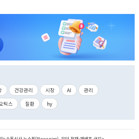
강
건강관리
시장
AI
관리
오틱스
질환
hy
뉴스통신사 뉴스핌(Newspim), 무단 전재-재배포 금지>