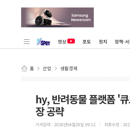
영상
포토
정치
정책·서
홈
산업
생활경제
hy, 반려동물 플랫폼 '
장 공략
기사입력 :
2026년04월20일 09:12
최종수정 :
20