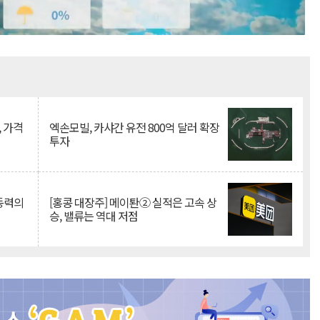
Mute
, 가격
엑손모빌, 카샤간 유전 800억 달러 확장
투자
 동력의
[홍콩 대장주] 메이퇀② 실적은 고속 상
승, 밸류는 역대 저점