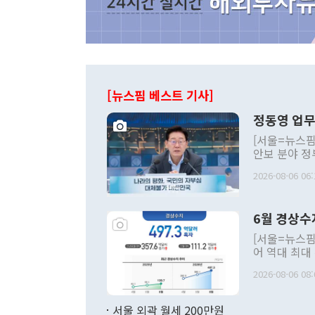
[뉴스핌 베스트 기사]
정동영 업무
[서울=뉴스핌
안보 분야 정
평화공존 발전
2026-08-06 06:
발언 중에는 
언한 것이 있
령은 공개적으
6월 경상수
주의적 희망에
관의 대북 정
[서울=뉴스핌
관 부처 장관
어 역대 최대
관의 무리한 
출 호조로 월
다. [정동영 통일부 장관이 지난달 23일 오후 서울 종로구 정부서울청사에
2026-08-06 08:
료=한국은행] 한국은행이 6일 발표한 '2026년 6월 국제수지(잠정)'에
서 취임 1주년 
면 지난 6월
부 장관 권한
1000만달러
서울 외곽 월세 200만원
발전 구상'을