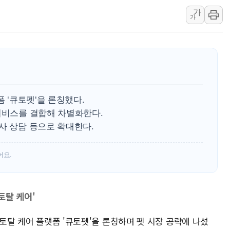
가
[AI 카드뉴스] 기
가
국민의힘 윤리위, '
수박으로 여름 나는
전남광주 구례 산불 3
캠코, 5918억원 규
[시승기] 공간·승차감
폼 '큐토펫'을 론칭했다.
가오픈한 홈플러스
서비스를 결합해 차별화한다.
돌아온 홈플러스
사 상담 등으로 확대한다.
[종합] 청도 흥선리 
어요.
토탈 케어'
 토탈 케어 플랫폼 '큐토펫'을 론칭하며 펫 시장 공략에 나섰