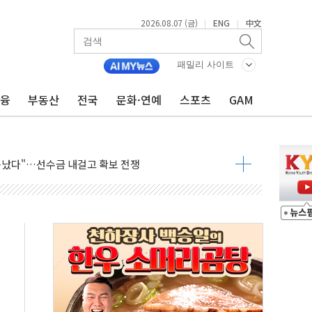
2026.08.07 (금)
ENG
中文
|
|
패밀리 사이트
금융
부동산
전국
문화·연예
스포츠
GAM
운 관심…SK하이닉스, FMS서 '풀스택' 기술력 과시
다진 한샘…B2B 확장으로 성장동력 확보
동났다"…선수금 내걸고 확보 전쟁
사주 1000억 연내 소각…2분기 영업익 853억
목표인데…외국인 숙박 부가세 환급 앞당겨 종료
CK] 축구협회 성접대 기간, 대표팀 무패 外
 몇 년 내 NATO 결속력 시험하려 한정적 침공 가능성"
에 3.5조원 투입키로...'에너지 자립' 일환
주택 36% 늘었다...공급부족 전 시장 규제 탓 커
AI 기업 Audission Oy와 운영 파트너십 체결
전면 개발"…서리풀2구역 갈등, 협의 테이블에