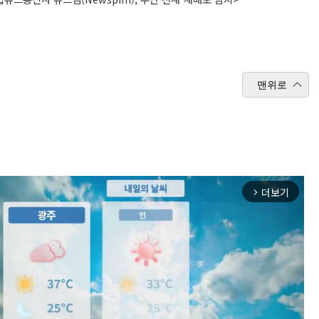
맨위로
더보기
arrow_forward_ios