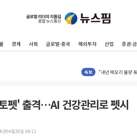
울
경제
사회
글로벌·중국
해외투자
산업
증권·
AI 메모리 향한 뜨거
건설 불황 속 내실 
"내년 메모리 물량 
현대지에프홀딩스, 자
속보
관광객 3000만명 
[뉴스핌 이 시각 PI
美 정보 당국 "푸틴,
큐토펫' 출격…AI 건강관리로 펫시
인도, 바이오가스 생산
서울시, 정비사업으로 
신인류콘텐츠, 핀란드 
26년04월20일 09:12
"일부 존치" vs "