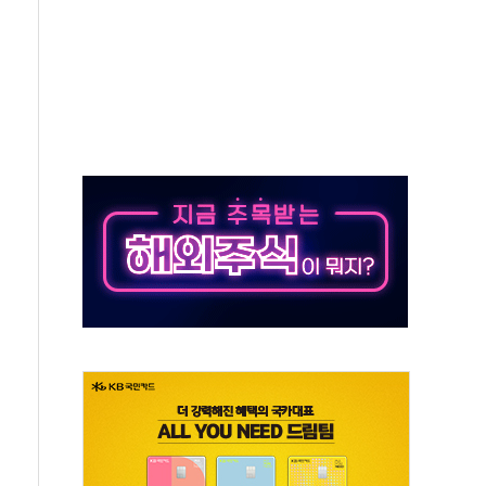
지대' 우려
타진
청래 '격차 확대'
최고치
 요구
낮아지며 상승… STOXX 600 지수는 나흘 연속 최고치
세