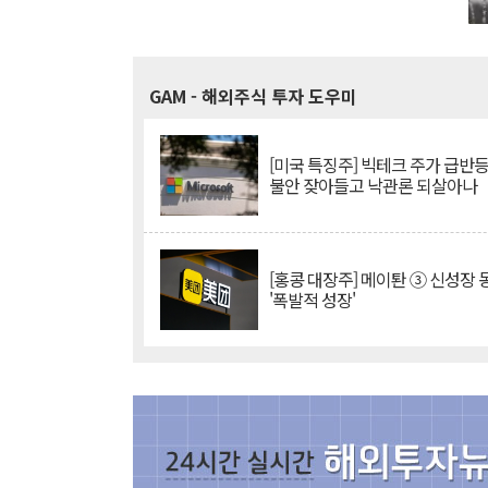
GAM
- 해외주식 투자 도우미
[미국 특징주] 빅테크 주가 급반등..
불안 잦아들고 낙관론 되살아나
[홍콩 대장주] 메이퇀 ③ 신성장
'폭발적 성장'