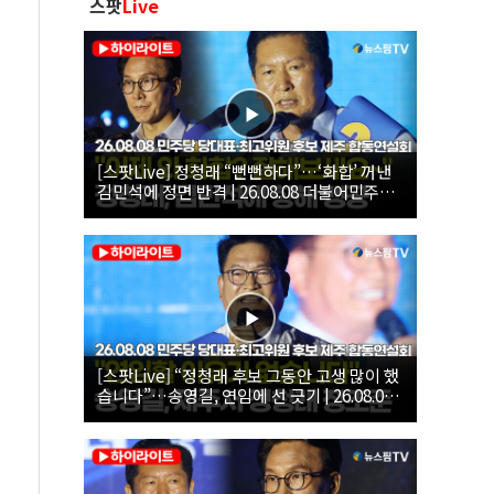
스팟
Live
[스팟Live] 정청래 “뻔뻔하다”…‘화합’ 꺼낸
김민석에 정면 반격 | 26.08.08 더불어민주당
당대표·최고위원 후보 제주 합동연설회
[스팟Live] “정청래 후보 그동안 고생 많이 했
습니다”…송영길, 연임에 선 긋기 | 26.08.08
더불어민주당 당대표·최고위원 후보 제주 합
동연설회