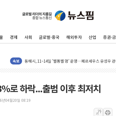
동해중부 전 해상 풍랑주의보…10일까지 최대 3.5m 높은
연일 폭염에 온열질환 사망 23명…정부, 비상대응기구 가
울
경제
사회
글로벌·중국
해외투자
산업
증권·
中 전방위 아파트 부양, 수도 베이징도 부동산 규제 철폐
인제 용대리 계곡서 수위 상승으로 피서객 7명 고립…전원
동해시, 11~14일 '별똥별 멍' 운영…페르세우스 유성우 
강원 중·남부 동해안 시간당 50mm 이상 폭우…호우경보
속보
청양 밭에서 일하던 90대 숨져…온열질환 여부 조사
폭염에 車 운전면허 기능시험 오전 집중 편성…체감온도 3
李대통령, 'ISA·주가누르기 방지법' 전면 재검토 지시
%로 하락...출범 이후 최저치
'호우 특보' 경북 울진 시간당 20~30mm 강한 비...가뭄 
주말 무더위·열대야 지속…내륙 곳곳 소나기
26년04월20일 08:19
오세훈 "용산공원 주택 검토, 민주당 스스로 원칙 뒤집는 
가
가
충북 주말 무더위 지속…청주·진천 35도, 곳곳 소나기