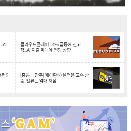
Mute
.AI
클라우드플레어 14% 급등해 신고
점...AI 지출 확대에 전망 상향
 동력의
[홍콩 대장주] 메이퇀② 실적은 고속 상
승, 밸류는 역대 저점