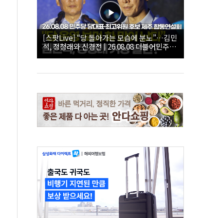
[스팟Live] “당 돌아가는 모습에 분노”…김민
석, 정청래와 신경전 | 26.08.08 더불어민주당
당대표·최고위원 후보 제주 합동연설회