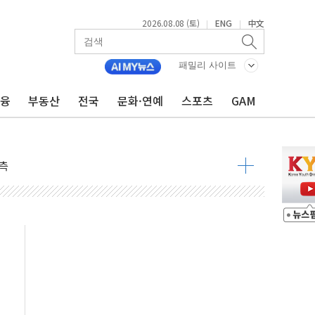
2026.08.08 (토)
ENG
中文
|
|
 물결
패밀리 사이트
동
금융
부동산
전국
문화·연예
스포츠
GAM
 구조
관측
 발효
8도 넘으면 중단
해소될 듯
것"