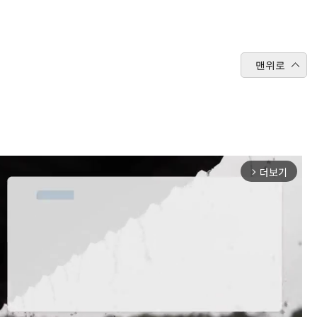
맨위로
더보기
arrow_forward_ios