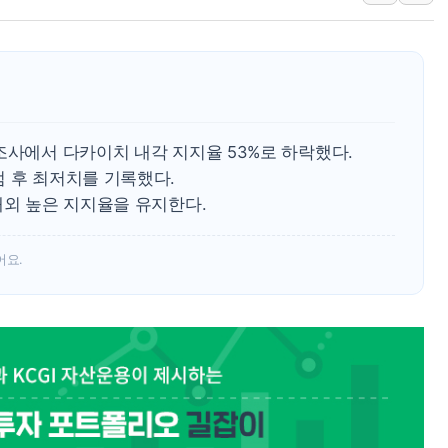
10월 보완수사권 폐지·공소청 출범…피해자들 '범죄 사각
한상협, 업계 개인정보 보안 새판 짠다…'자율규제단체' 
민주당, 오늘 제주·인천 경선 발표...김민석 '재역전' vs 정
뉴욕증시, 고용 쇼크에 금리 인상 우려 후퇴…S&P500 
트럼프, 쿡 연준 이사 해임 재추진…"26일까지 의혹 소명"
조사에서 다카이치 내각 지지율 53%로 하락했다.
유럽증시, 美 고용 예상 밖 부진에 연준 금리 인상 가능성 
범 후 최저치를 기록했다.
내외 높은 지지율을 유지한다.
미 연준 매파 기세 꺾이나…고용 감소에 9월 동결 전망 우
어요.