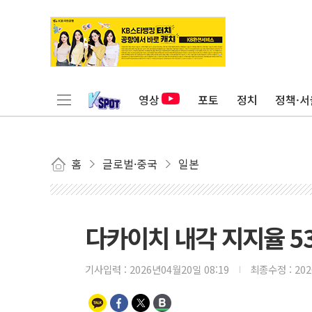
영상
포토
정치
정책·서
홈
글로벌·중국
일본
다카이치 내각 지지율 53
기사입력 :
2026년04월20일 08:19
최종수정 :
20