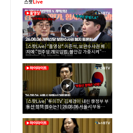
스팟
Live
[스팟Live] *풀영상* 이준석, 보완수사권 폐
지에 "민주당 개악입법, 불안감 가중시켜"｜
26.08.06 개혁신당 보완수사권 폐지 토론회
[스팟Live] '투미TV' 김제경이 내린 李정부 부
동산 정책 점수는? | 26.08.06 서울시 부동산
대토론회