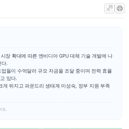
가
우크라 드론 전술, 중남미 콜롬비아에
가
동해해경, 독도 해상서 부유물 감긴 
주한미군 "오산기지 누출, 백린 아닌 
구미 폐염산처리업체서 불 2시간30여
 시장 확대에 따른 엔비디아 GPU 대체 기술 개발에 나
다.
트업들이 수억달러 규모 자금을 조달 중이며 전력 효율
고 있다.
크게 뒤지고 파운드리 생태계 미성숙, 정부 지원 부족
어요.