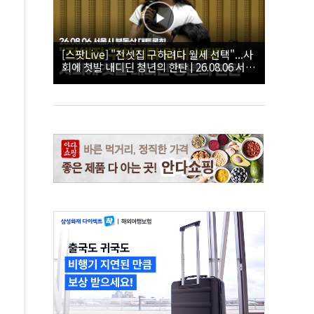
[스팟Live] "전셋집 구하려다 월세 선택"...사
회에 첫발 내디딘 청년의 한탄 | 26.08.06 서울
시 부동산 대토론회