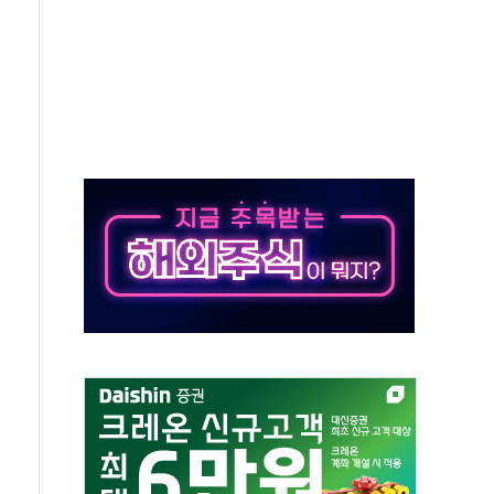
 새 안보 위기… 반군·마약카르텔이 습득해 전투 활용
어선 구조
무해한 표면 부식 물질"
분만에 진화...외국인 노동자 숨져