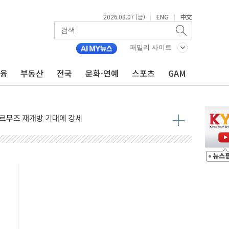
 나토 회원국 공격 검토… 거짓 깃발 작전"
2026.08.07 (금)
ENG
中文
|
|
재회…로봇·AI 데이터센터·모빌리티 구체화
·아이온큐·도어대시↑ VS 샌디스크·피그마·앱러빈↓
패밀리 사이트
 반대…상법·자본시장법 개정 논의"
금융
부동산
전국
문화·연예
스포츠
GAM
 차익실현 속 혼조세...웨스턴디지털·샌디스크↓
에 긴급 안보 점검회의
호르무즈 재개방 기대에 강세
조까지, 상승...호실적 보고 기업 상승세 뚜렷
인 '사파리' 공격… 시민들 공포감 극대화 전략
' 임시 주총 기대감에 홀로 상한가…마진 잔액은 사상 최고
버리지 위험수위…숨은 차입이 더 큰 변수"
대응 1단계 진압 중
야, 경쟁상대 中과 비교해야"
하는 '선봉'의 대민 봉사
미사일 1발 발사… 올해 10번째·42일 만 도발