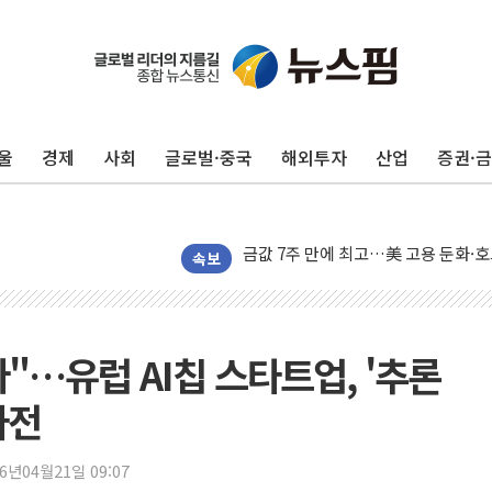
리투아니아 국방 "러, 우크라 드론으로
구광모, 내주 실리콘밸리서 젠슨 황 
뉴욕증시 개장 전 특징주...모더나
김정관 장관 "영업이익 N% 성과급
울
경제
사회
글로벌·중국
해외투자
산업
증권·
뉴욕증시 프리뷰, 미 주가선물 AI주
청와대, 북한 단거리 탄도미사일 발사
금값 7주 만에 최고…美 고용 둔화·
[인도증시] 중동 긴장 완화에 실적 호
속보
러, 1인칭시점 드론으로 우크라 민간
[베트남 증시] 지수 하락 속 'DGC
'월가의 황제' 다이먼 "금융시장 레
"…유럽 AI칩 스타트업, '추론
양주 섬유염색공장서 화재 1명 중상…
자전
김정관 산업부 장관 "주 52시간 손봐
해군 1함대 창설 80주년…지역과 함께
26년04월21일 09:07
[3보] 북, 원산서 동해로 단거리 탄도