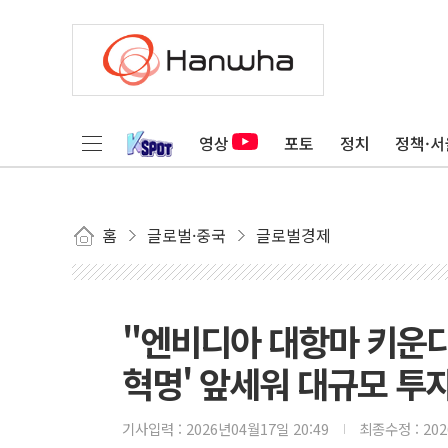
영상
포토
정치
정책·서
홈
글로벌·중국
글로벌경제
"엔비디아 대항마 키운다
혁명' 앞세워 대규모 투
기사입력 :
2026년04월17일 20:49
최종수정 :
20