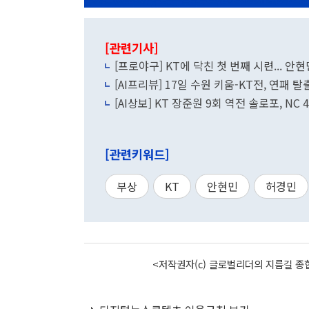
[관련기사]
[프로야구] KT에 닥친 첫 번째 시련... 
[AI프리뷰] 17일 수원 키움-KT전, 연패 
[AI상보] KT 장준원 9회 역전 솔로포, NC
[관련키워드]
부상
KT
안현민
허경민
<저작권자(c) 글로벌리더의 지름길 종합