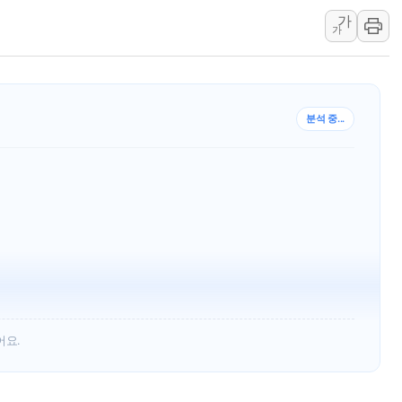
가
[속보] 민주, 강원 경선 결과 
가
정재헌 CEO, SKT 장기고
최태원, 노소영에 9440억
하나금융, 명동 소상공인에 
분석 중...
인천시 광복절 현수막 '태
병무청, 보충역 전면 손질…
홈플러스發 대형마트 판매,
윤준병·이해민 의원, '정부
'호우·산사태 주의보' 울진 
여야, 황희 '버스 하우스' 공
어요.