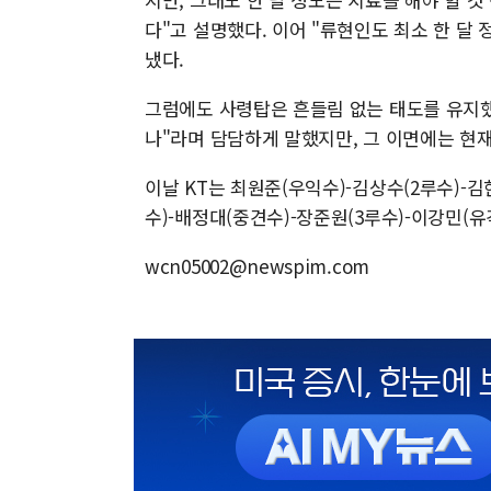
다"고 설명했다. 이어 "류현인도 최소 한 달
냈다.
그럼에도 사령탑은 흔들림 없는 태도를 유지했다
나"라며 담담하게 말했지만, 그 이면에는 현
이날 KT는 최원준(우익수)-김상수(2루수)-
수)-배정대(중견수)-장준원(3루수)-이강민(
wcn05002@newspim.com