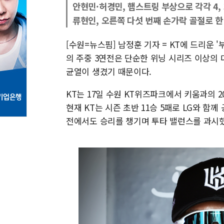
안현민·허경민, 햄스트링 부상으로 각각 4, 
류현인, 오른쪽 다섯 번째 손가락 골절로 한
[수원=뉴스핌] 남정훈 기자 = KT에 드리운 
의 주중 3연전은 단순한 위닝 시리즈 이상의 
균열이 생겼기 때문이다.
KT는 17일 수원 KT위즈파크에서 키움과의 20
현재 KT는 시즌 초반 11승 5패로 LG와 함
전에서도 승리를 챙기며 투타 밸런스를 과시했