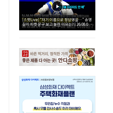
[스팟Live] “자기 이름으로 정당명을…” 송영
길이 피켓 문구 보고 놀란 이유는? | 26.08.09
더불어민주당 당대표·최고위원 후보 대구·경
북 합동연설회