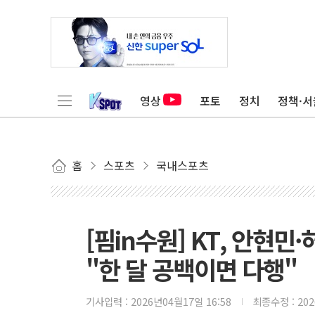
영상
포토
정치
정책·서
홈
스포츠
국내스포츠
[핌in수원] KT, 안현민
"한 달 공백이면 다행"
기사입력 :
2026년04월17일 16:58
최종수정 :
20