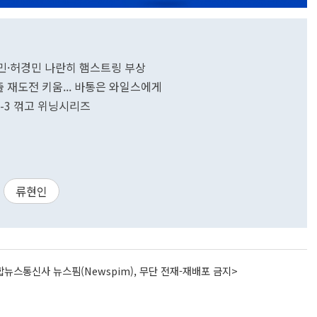
안현민·허경민 나란히 햄스트링 부상
탈출 재도전 키움... 바통은 와일스에게
 4-3 꺾고 위닝시리즈
류현인
뉴스통신사 뉴스핌(Newspim), 무단 전재-재배포 금지>