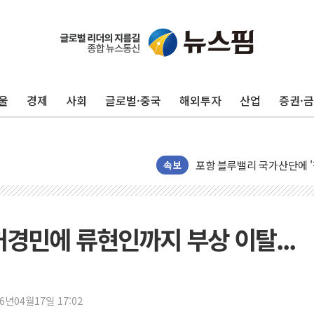
울
경제
사회
글로벌·중국
해외투자
산업
증권·
평택 진위면 공장서 질식사
포항 블루밸리 국가산단에 '
상주 낙동강 선착장 하류서 50
속보
[종합] 김민석, 정청래에 누적 '
민주당 경북도당위원장에 오중
인천서 말다툼 중 어머니 살
·허경민에 류현인까지 부상 이탈...
김민석, 강원·대구·경북 경선서
[속보] 민주, 강원·대구·경북 
[속보] 민주, 경북 경선 결과 
26년04월17일 17:02
[속보] 민주, 대구 경선 결과 