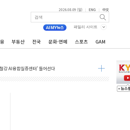
2026.08.09 (일)
ENG
中文
|
|
패밀리 사이트
금융
부동산
전국
문화·연예
스포츠
GAM
고 발생…작업자 1명 숨져
철강 AI융합실증센터' 들어선다
대 숨진 채 발견...경찰, 조사 중
1.48%p' 차 선두 유지...金 46.01% vs 鄭 44.53%
기 당선...합산득표율 68.63%
해 10대 구속…범행 후 반려견도 죽여
 정청래에 승리…金 48.54% vs 鄭 44.40%
경선 결과...김민석 48.54% 정청래 44.40%
발표...김민석 47.37% 정청래 45.71% 송영길 6.92%
발표...정청래 47.82% 김민석 46.35% 송영길 5.83%