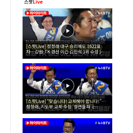
스팟
Live
[스팟Live] 정청래 대구 승리에도 1622표
차…강원·TK 경선 이긴 김민석 1위 수성 |
26.08.09 더불어민주당 당대표·최고위원 후
보 대구·경북 합동연설회
[스팟Live] “맞습니다! 교체해야 합니다!”…
정청래, 지도부 교체 주장 ‘정면돌파’ |
26.08.09 더불어민주당 당대표·최고위원 후
보 대구·경북 합동연설회