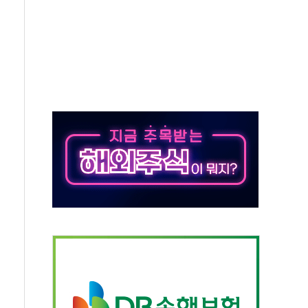
발표...김민석 50.30% 정청래 41.94% 송영길 7.76%
객 400명 맞이…"마음 잇는 시간 되길"
 지급 확정되나…재상고 앞두고 막판 셈법
'행복상자' 전달
극기 거꾸로' 논란…이틀만에 철거
 예술·체육요원 최대 33% 감축
 역대 최대폭 감소한 9.4%↓…유통업계 양극화 심화
 특사'로 콜롬비아 대통령 취임식 참석
시간당 30mm 강한 비...호우 피해 없어
방…野 "청년 우롱 기괴" vs 與 "송구한 해프닝"