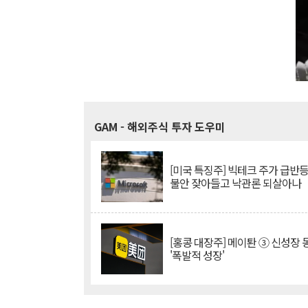
GAM
- 해외주식 투자 도우미
[미국 특징주] 빅테크 주가 급반등..
불안 잦아들고 낙관론 되살아나
[홍콩 대장주] 메이퇀 ③ 신성장
'폭발적 성장'