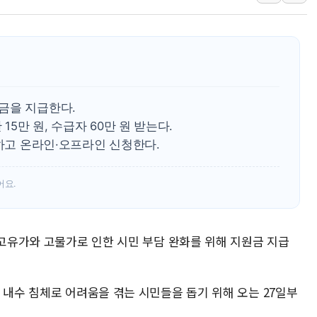
李대통령 "결혼 때문에 손해 
여수 오동도 인근 해상서 모
추미애, '위안부' 피해자 기림
인천 선재도 갯벌서 해루질 중
인천서 말다툼 중 어머니 흉기
금을 지급한다.
'화합' 꺼낸 김민석에 '뻔뻔
15만 원, 수급자 60만 원 받는다.
수하고 온라인·오프라인 신청한다.
어요.
 고유가와 고물가로 인한 시민 부담 완화를 위해 지원금 지급
 내수 침체로 어려움을 겪는 시민들을 돕기 위해 오는 27일부