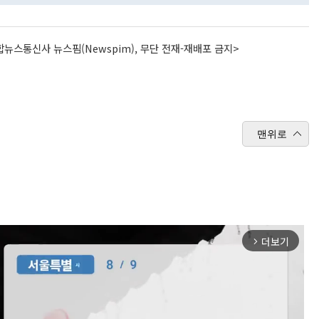
뉴스통신사 뉴스핌(Newspim), 무단 전재-재배포 금지>
맨위로
더보기
arrow_forward_ios