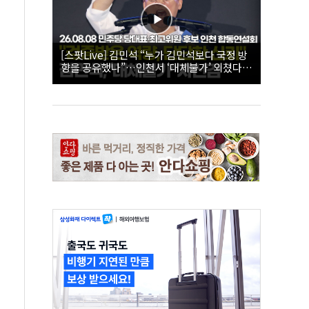
[스팟Live] 김민석 “누가 김민석보다 국정 방
향을 공유했나”…인천서 ‘대체불가’ 외쳤다 |
26.08.08 더불어민주당 당대표·최고위원 후
보 인천 합동연설회