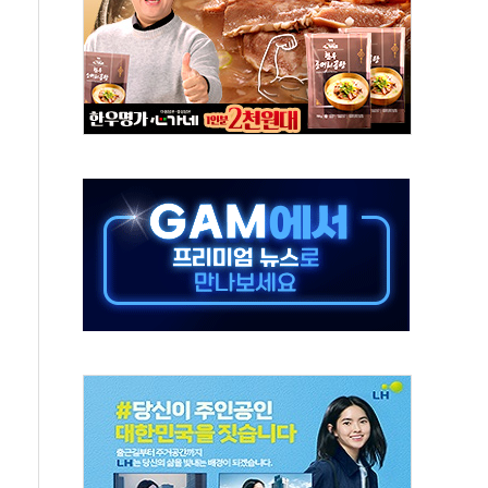
보는 일 없게"…'결혼 페널티' 22개 과제 손본다
터보트 전복…1명 사망·1명 실종
의 날 참석..."국제적 시민 연대로 목소리 내야"
 실종 60대 나흘만에 숨진 채 발견
 살해 10대 아들 체포
' 받아친 정청래…제주 연설서 신경전 고조