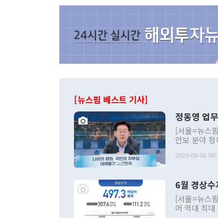
[뉴스핌 베스트 기사]
정동영 업무
[서울=뉴스핌
안보 분야 정
평화공존 발전
2026-08-06 06:
발언 중에는 
언한 것이 있
령은 공개적으
6월 경상수
주의적 희망에
관의 대북 정
[서울=뉴스핌
관 부처 장관
어 역대 최대
관의 무리한 
출 호조로 월