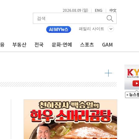
2026.08.09 (일)
ENG
中文
|
|
투입…고수온 양식장 복구·지원 '총력'
산사태 주의보'...경북도, 호우 피해·통제구간 없어
패밀리 사이트
%p' 차 재역전 성공...金 45.42% vs 鄭 44.56%
금융
부동산
전국
문화·연예
스포츠
GAM
·정청래·김민석 당대표 후보
 정청래에 승리...47.75% vs 42.08%
과 발표...김민석 47.75% 정청래 42.08%
표...김민석 45.09% 정청래 43.27% 송영길 11.63%
표...김민석 52.64% 정청래 39.89% 송영길 7.47%
0~8.14)
…공습 한계·탄약 부족 현실화
50㎜ 폭우…강원 동해안 강한 비 이어져
 환경미화원 수거차에 치여 사망
동…60대 남성 2명 숨져