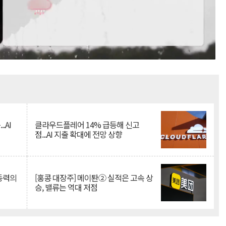
Mute
.AI
클라우드플레어 14% 급등해 신고
점...AI 지출 확대에 전망 상향
 동력의
[홍콩 대장주] 메이퇀② 실적은 고속 상
승, 밸류는 역대 저점