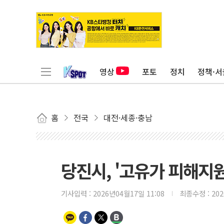
영상
포토
정치
정책·서
홈
전국
대전·세종·충남
당진시, '고유가 피해지
기사입력 :
2026년04월17일 11:08
최종수정 :
20