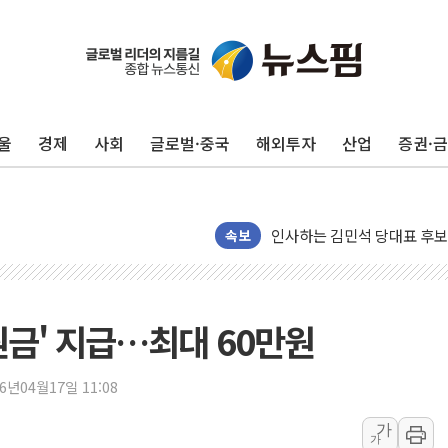
포항시 재난예산 40억 긴급 
울진·영덕 '호우특보'-포항 '
[종합] 김민석, 정청래에 '0.86
울
경제
사회
글로벌·중국
해외투자
산업
증권·
인천 합동연설회 나선 송영길
김민석, 2주차 제주·인천 경선서
인사하는 김민석 당대표 후보
[속보] 민주, 제주·인천 경선 결
속보
[속보] 민주, 인천 경선 결과 발
[속보] 민주, 제주 경선 결과 발
이번주 국내 주요 금융일정(8.1
원금' 지급…최대 60만원
美, 이란전 출구전략 만지작
강릉·동해·삼척 시간당 최대 
26년04월17일 11:08
폐기물 수거하다 참변…60대
가
가
서울 중랑구 주택가서 흉기 난