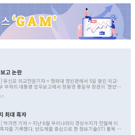
보고 논란
] 유신모 외교전문기자 = 청와대 영빈관에서 5일 열린 외교·
부 부처의 대통령 업무보고에서 정동영 통일부 장관의 '한반도
 구상'과 업무보고 발언이 논란을 빚고 있다. 이날 정 장관의
10
정부 내 조율을 거치지 않은 사안을 정책으로 추진하겠다고 공
는가 하면 사실 관계에 맞지 않은 설명도 있었다. 이재명 대통
로 신중을 기해 달라고 경고했고, 조현 외교부 장관은 '이상
지 최대 흑자
 근거한 비현실적 구상'이라는 비판을 내놨다. 그동안 정 장
책 관련 발언이 물의를 빚은 적은 여러 번 있지만 대통령과 유
] 박가연 기자 = 지난 6월 우리나라의 경상수지가 전월에 이
이 공개적으로 부정적 입장을 표명한 것은 이례적이다. 정 장
 흑자를 기록했다. 반도체를 중심으로 한 정보기술(IT) 품목 수
대북 접근법과 월권을 제어해야 한다는 목소리도 높아지고 있
간 상품수출이 처음으로 1000억달러를 넘어선 영향이다. [자