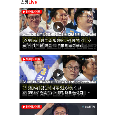
스팟
Live
[스팟Live] 환호 속 입장해 나란히 ‘찰칵’…서
로 ‘저격 연설’ 들을 때 후보들 표정은? |
26.08.08 더불어민주당 당대표·최고위원 후
보 인천 합동연설회
[스팟Live] 김민석 제주 52.64%·인천
45.09%로 연속 1위…정청래 따돌렸다’ |
26.08.08 더불어민주당 당대표·최고위원 후
보 인천 합동연설회