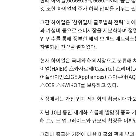
한때 하이얼(600690.SH/6690.HK)에
것 또한 하이얼의 주가 하락 압박을 키우는 원
그간 하이얼은 '삼위일체 글로벌화 전략' 하
과 가성비 등으로 소비시장을 세분화하며 정밀
업 인수를 통해 풍부한 해외 브랜드 매트릭스
차별화된 전략을 펼쳐왔다.
현재 하이얼은 국내와 해외시장으로 분류해 차
이얼(HAIER) △카사르테(Casarte) △리더
어플라이언스(GE Appliances) △아쿠아(AQ
△CCR △KWIKOT를 보유하고 있다.
시장에서는 가전 업계 세계화의 황금시대가 2
지난 10년 동안 세계화 흐름에 발맞춰 중국 
해 브랜드 업그레이드와 규모의 확장을 이뤄냈
그러나 중국산 가전에 대한 미국의 관세 부과 