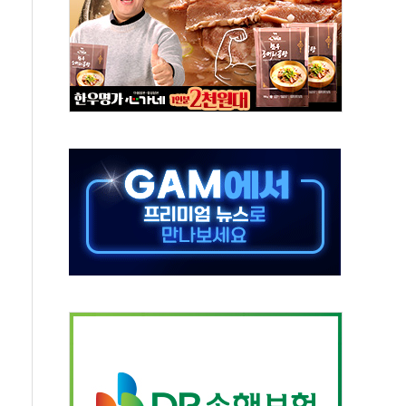
중 완화 전환점"
적 공급 확대·속도전 총력"
 급등