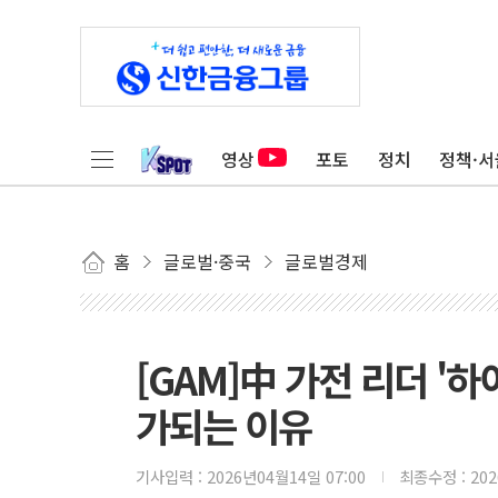
영상
포토
정치
정책·서
홈
글로벌·중국
글로벌경제
[GAM]中 가전 리더 '
가되는 이유
기사입력 :
2026년04월14일 07:00
최종수정 :
20