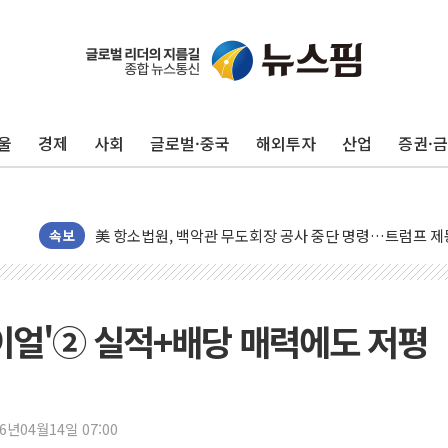
트럼프, 쿡 연준 이사 해임 재추진…"26일까지 의혹 소명"
유럽증시, 美 고용 예상 밖 부진에 연준 금리 인상 가능성 
미 연준 매파 기세 꺾이나…고용 감소에 9월 동결 전망 우
울
경제
사회
글로벌·중국
해외투자
산업
증권·
[종합] 이슬람 수니파 3국, '공동방위협정' 체결… 이스라
트럼프, 백신·자폐증 행정명령 검토…"이르면 다음 주"
美 항소법원, 백악관 무도회장 공사 중단 명령…트럼프 제
이란 핵심 원유 수출항 '하르그섬', 최근 1주일 이상 '올스
속보
美 고용 쇼크에 엔화 장중 급등…시장은 "또 개입했나" 촉
[AI MY 뉴스] 뉴욕 반도체주 프리뷰...美 고용 쇼크에 반도
뉴욕증시 프리뷰, 美 고용 쇼크에 금리 인상 우려 후퇴…나
하이얼'② 실적+배당 매력에도 저평
[종합] 美 7월 고용 2만3000명 감소 '쇼크'…9월 금리 인
[사진] 이슬람 수니파 3개국, 공동방위협정 체결
뉴욕증시 개장 전 특징주...아틀라시안·클라우드플레어
26년04월14일 07:00
보훈부, 미 DPAA와 MOU… "6·25 미군 실종자 7359명