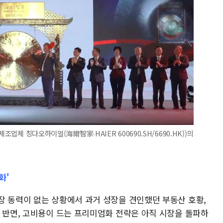
조업체 칭다오하이얼(海爾智家∙HAIER 600690.SH/6690.HK))의
화'
장 동력이 없는 상황에서 과거 성장을 견인했던 부동산 호황,
한 반면, 고비용이 드는 프리미엄화 전략은 아직 시장을 돌파하