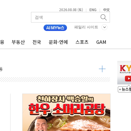
2026.08.08 (토)
ENG
中文
|
|
 요구
낮아지며 상승… STOXX 600 지수는 나흘 연속 최고치
패밀리 사이트
세
금융
부동산
전국
문화·연예
스포츠
GAM
엘·이란 위협에 맞설 자체 억지력 강화
동
톱'… 美 해상봉쇄 영향
각
체주 '활짝'
스닥 선물 1%대 상승
상 기대 후퇴
·태양광주↑ VS 트레이드데스크·웬디스↓
 끝까지 찾겠다"