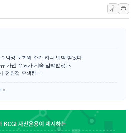
가
트럼프 "금리 내려야"…파월 때와 달리 워시엔 톤 낮춰
가
특정 정치인 측근 포항시 정책특보 내정설...포항시 '시끌'
李 "해남 태양광, 대한민국 다음 100년 밑거름…수도권 집
李 대통령, '6시간 마라톤 부동산 2차 회의' 주재… "전폭
트럼프, 中 겨냥 폴리실리콘 관세 15% 부과…美 태양광주
[사진] 빈살만과 에르도안의 만남
수익성 둔화와 주가 하락 압박 받았다.
규 가전 수요가 지속 압박받았다.
가 전환점 모색한다.
어요.