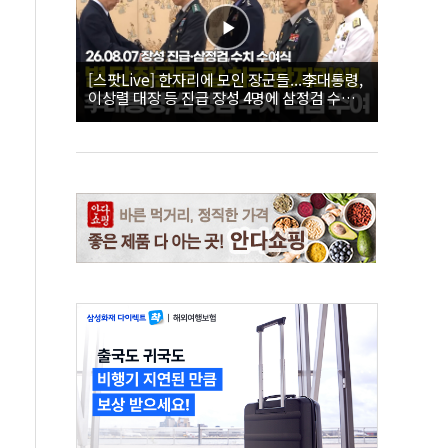
[스팟Live] 한자리에 모인 장군들...李대통령,
이상렬 대장 등 진급 장성 4명에 삼정검 수치
직접 수여｜26.08.07 장성 진급·삼정검 수치
수여식