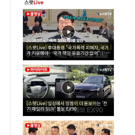
스팟
Live
[스팟Live] 李대통령 "국가폭력 피해자, 국가
가 치유해야…국가 책임 유효기간 없어"｜
26.08.07 국가폭력 피해자 위로 오찬
[스팟Live] 일상에서 장점이 더 돋보이는 '전
기 패밀리 SUV' 볼보 EX90