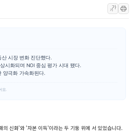
가
[인도증시] 중동 긴장 완화에 실적 호
가
러, 1인칭시점 드론으로 우크라 민간
[베트남 증시] 지수 하락 속 'DGC
'월가의 황제' 다이먼 "금융시장 레
양주 섬유염색공장서 화재 1명 중상…
김정관 산업부 장관 "주 52시간 손봐
동산 시장 변화 진단했다.
시화되며 NOI 중심 평가 시대 됐다.
간 양극화 가속화된다.
어요.
의 신화'와 '자본 이득'이라는 두 기둥 위에 서 있었습니다.