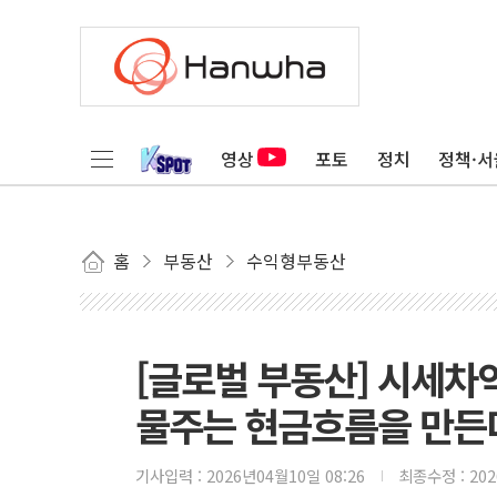
영상
포토
정치
정책·서
홈
부동산
수익형부동산
[글로벌 부동산] 시세차
물주는 현금흐름을 만든
기사입력 :
2026년04월10일 08:26
최종수정 :
20