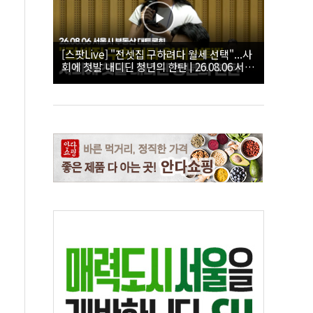
[스팟Live] "전셋집 구하려다 월세 선택"...사
회에 첫발 내디딘 청년의 한탄 | 26.08.06 서울
시 부동산 대토론회