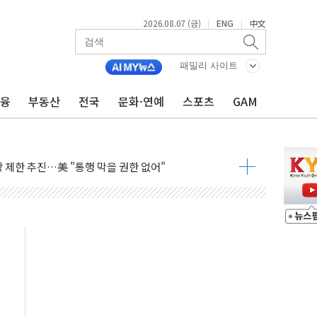
2026.08.07 (금)
ENG
中文
|
|
의 막바지.."美와 직접 협상 없어"
민석 후보 - 8월 7일
패밀리 사이트
차 회의…주택 공급 대책 막바지 조율할 듯
금융
부동산
전국
문화·연예
스포츠
GAM
회견·주요 정당 - 8월 7일
 제한 추진…美 "통행 막을 권한 없어"
 상승… "2분기 기업 순이익 21% 증가" 전망
 나토 회원국 공격 검토… 거짓 깃발 작전"
재회…로봇·AI 데이터센터·모빌리티 구체화
·아이온큐·도어대시↑ VS 샌디스크·피그마·앱러빈↓
 반대…상법·자본시장법 개정 논의"
 차익실현 속 혼조세...웨스턴디지털·샌디스크↓
에 긴급 안보 점검회의
호르무즈 재개방 기대에 강세