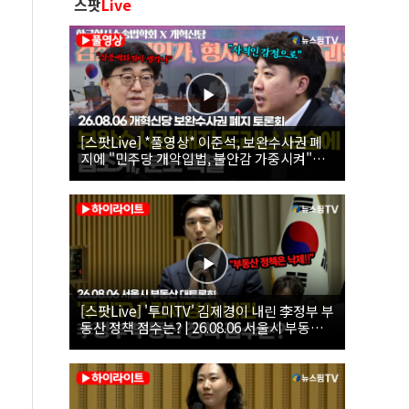
스팟
Live
[스팟Live] *풀영상* 이준석, 보완수사권 폐
지에 "민주당 개악입법, 불안감 가중시켜"｜
26.08.06 개혁신당 보완수사권 폐지 토론회
[스팟Live] '투미TV' 김제경이 내린 李정부 부
동산 정책 점수는? | 26.08.06 서울시 부동산
대토론회