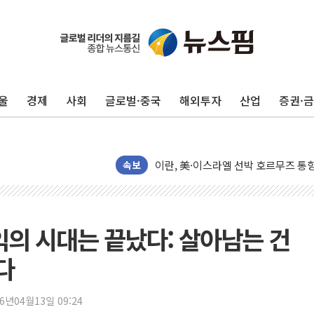
이란, 오만과 호르무즈 해협 재개방 합
[민주 당권주자 일정] 송영길·정청래·김
李대통령, 오늘 부동산 정책 점검 2
울
경제
사회
글로벌·중국
해외투자
산업
증권·
[오늘의 정치일정] 8월 7일(금)
[오늘의 국회일정] 상임위·세미나·기자
이란, 美·이스라엘 선박 호르무즈 통항
유럽증시, 견조한 실적 소화하며 대부분
속보
리투아니아 국방 "러, 우크라 드론으로
구광모, 내주 실리콘밸리서 젠슨 황 
뉴욕증시 개장 전 특징주...모더나
익의 시대는 끝났다: 살아남는 건
김정관 장관 "영업이익 N% 성과급
다
뉴욕증시 프리뷰, 미 주가선물 AI주
청와대, 북한 단거리 탄도미사일 발사
26년04월13일 09:24
금값 7주 만에 최고…美 고용 둔화·