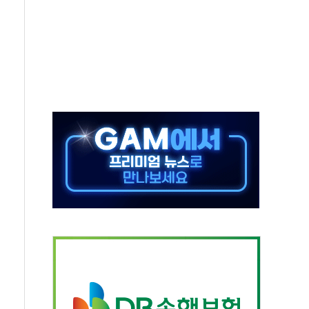
조까지, 상승...호실적 보고 기업 상승세 뚜렷
인 '사파리' 공격… 시민들 공포감 극대화 전략
' 임시 주총 기대감에 홀로 상한가…마진 잔액은 사상 최고
버리지 위험수위…숨은 차입이 더 큰 변수"
대응 1단계 진압 중
야, 경쟁상대 中과 비교해야"