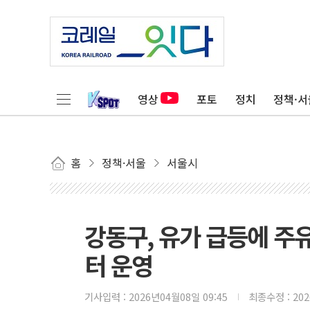
영상
포토
정치
정책·서
홈
정책·서울
서울시
강동구, 유가 급등에 
터 운영
기사입력 :
2026년04월08일 09:45
최종수정 :
20