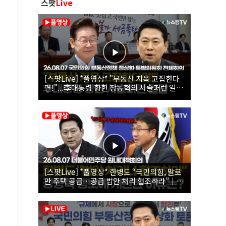
스팟
Live
[스팟Live] *풀영상* "부동산 지옥 고집한다
면!"...李대통령 향한 장동혁의 서슬퍼런 일갈
| 26.08.07 국민의힘 부동산정책 정상화 특별
위원회 전체회의
[스팟Live] *풀영상* 한병도 “국민의힘, 말로
만 주택 공급…공급 법안 처리 협조하라”｜
26.08.07 더불어민주당 원내대책회의