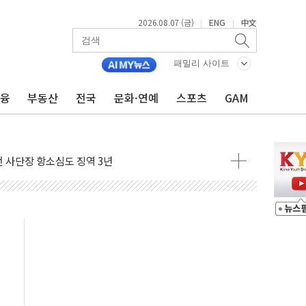
2026.08.07 (금)
ENG
中文
|
|
패밀리 사이트
금융
부동산
전국
문화·연예
스포츠
GAM
 4중 추돌…1명 심정지·5명 부상
진화 중...진화헬기 3대 투입
전 사단장 항소심도 징역 3년
출 첫 2000억원 돌파
4000억 금융 지원
제휴 여행적금 완판
 영업 재개...장바구니에 홈플러스 담아달라" 호소
FO, 금융지주 포용금융 조직개편 신호탄
감사 무마' 유병호 구속 기소
 하락…내린 종목이 두 배 넘어
위…김성환 기후부 장관 "예측범위 벗어나도 즉시대응"