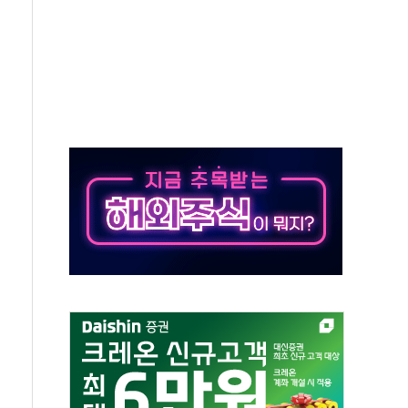
예측"…건설연, AI 위험기상 기술 개발
·인증제도 개선 수혜 기대"
져…대전서 50대 일용직 추락 사망
고 재개발·재건축 촉진하는 것이 부동산 정상화"
저 이전 감사 무마' 유병호 감사위원 구속 기소
년 AI 팩토리 매출 본격화
개입...4월 말 '56조원' 사상 최대
스타트업 지원 프로그램 성료
의' 차가원 대표 구속 송치