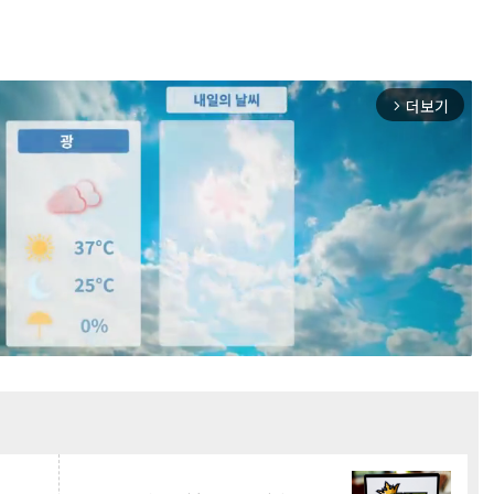
더보기
arrow_forward_ios
Mute