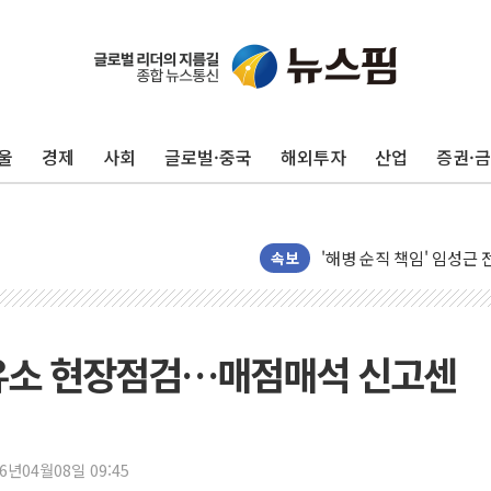
울
경제
사회
글로벌·중국
해외투자
산업
증권·
전남광주 화정역 인근 도로
청도 문수리 야산서 산불 
'해병 순직 책임' 임성근 
헥토이노베이션, 상반기 매
속보
우리은행, 고창해상풍력에 
NH농협은행, 모두투어 
민병덕 "오늘 67개 점포
주유소 현장점검…매점매석 신고센
하나금융이 쏘아 올린 CI
종합특검, '尹 관저 이전 
코스피·코스닥 오전 동반
26년04월08일 09:45
'입추'인데 연일 찜통더