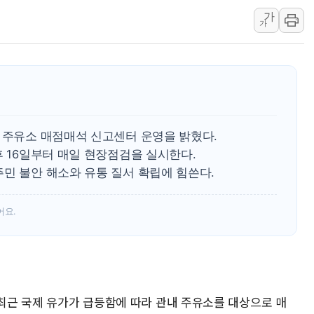
가
"최대 2시간 앞서 침수 
가
유니슨 "국내생산세액공제
창호 교체하다 난간 무너
장동혁 "규제와 대출 풀
[속보] 종합특검, '尹 관
AI에 승부 건 네이버…내
에 주유소 매점매석 신고센터 운영을 밝혔다.
日, 4~6월 105조원 환시 
후 16일부터 매일 현장점검을 실시한다.
오렌지플래닛 창업재단, 
민 불안 해소와 유통 질서 확립에 힘쓴다.
경찰, '300억대 사기 혐
어요.
 최근 국제 유가가 급등함에 따라 관내 주유소를 대상으로 매