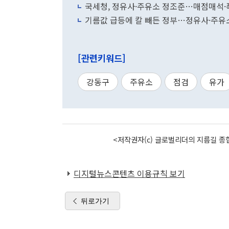
국세청, 정유사·주유소 정조준…매점매석
기름값 급등에 칼 빼든 정부…정유사·주유소
[관련키워드]
강동구
주유소
점검
유가
<저작권자(c) 글로벌리더의 지름길 종합
디지털뉴스콘텐츠 이용규칙 보기
뒤로가기