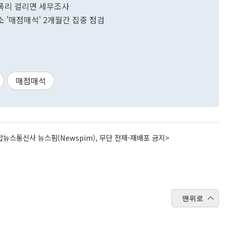
·폭리 걸리면 세무조사
 '매점매석' 2개월간 집중 점검
매점매석
뉴스통신사 뉴스핌(Newspim), 무단 전재-재배포 금지>
맨위로