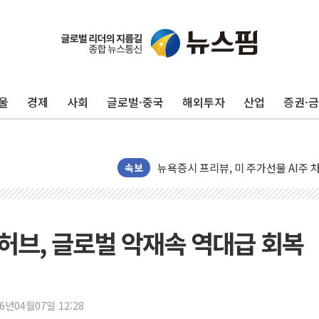
유럽증시, 견조한 실적 소화하며 대부분
리투아니아 국방 "러, 우크라 드론으로
구광모, 내주 실리콘밸리서 젠슨 황 
울
경제
사회
글로벌·중국
해외투자
산업
증권·
뉴욕증시 개장 전 특징주...모더나
김정관 장관 "영업이익 N% 성과급
뉴욕증시 프리뷰, 미 주가선물 AI주
속보
청와대, 북한 단거리 탄도미사일 발사
금값 7주 만에 최고…美 고용 둔화·
[인도증시] 중동 긴장 완화에 실적 호
 허브, 글로벌 악재속 역대급 회복
러, 1인칭시점 드론으로 우크라 민간
[베트남 증시] 지수 하락 속 'DGC
'월가의 황제' 다이먼 "금융시장 레
양주 섬유염색공장서 화재 1명 중상…
26년04월07일 12:28
김정관 산업부 장관 "주 52시간 손봐