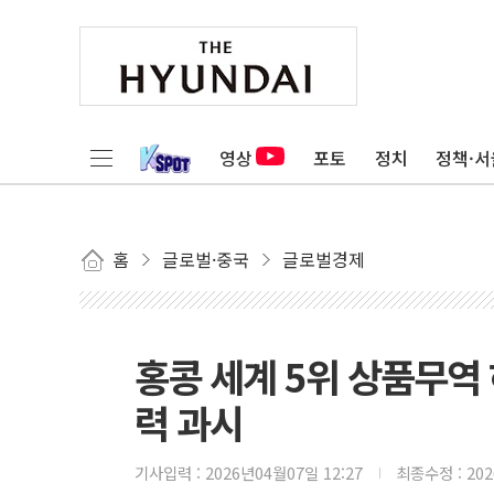
영상
포토
정치
정책·서
홈
글로벌·중국
글로벌경제
홍콩 세계 5위 상품무역
력 과시
기사입력 :
2026년04월07일 12:27
최종수정 :
20