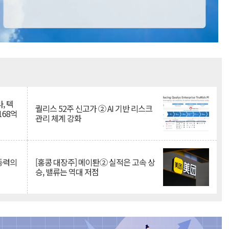
Mute
, 텍
퀄리스 52주 신고가 ② AI 기반 리스크
168억
관리 체계 강화
 동력의
[홍콩 대장주] 메이퇀② 실적은 고속 상
승, 밸류는 역대 저점