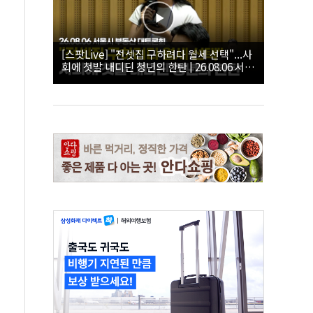
[스팟Live] "전셋집 구하려다 월세 선택"...사
회에 첫발 내디딘 청년의 한탄 | 26.08.06 서울
시 부동산 대토론회