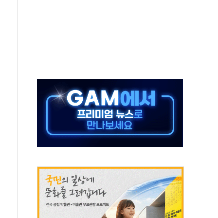
하는 '선봉'의 대민 봉사
미사일 1발 발사… 올해 10번째·42일 만 도발
 새 안보 위기… 반군·마약카르텔이 습득해 전투 활용
어선 구조
무해한 표면 부식 물질"
분만에 진화...외국인 노동자 숨져