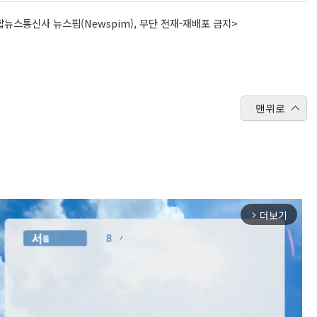
뉴스통신사 뉴스핌(Newspim), 무단 전재-재배포 금지>
맨위로
더보기
arrow_forward_ios