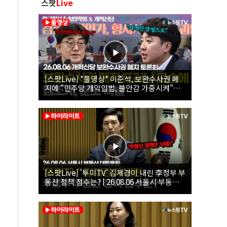
스팟
Live
[스팟Live] *풀영상* 이준석, 보완수사권 폐
지에 "민주당 개악입법, 불안감 가중시켜"｜
26.08.06 개혁신당 보완수사권 폐지 토론회
[스팟Live] '투미TV' 김제경이 내린 李정부 부
동산 정책 점수는? | 26.08.06 서울시 부동산
대토론회