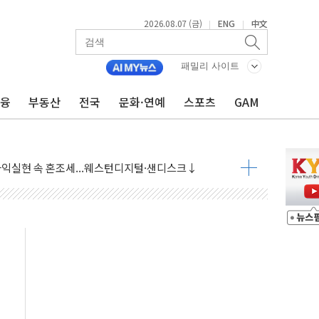
2026.08.07 (금)
ENG
中文
|
|
 상승… "2분기 기업 순이익 21% 증가" 전망
 나토 회원국 공격 검토… 거짓 깃발 작전"
패밀리 사이트
재회…로봇·AI 데이터센터·모빌리티 구체화
금융
부동산
전국
문화·연예
스포츠
GAM
·아이온큐·도어대시↑ VS 샌디스크·피그마·앱러빈↓
 반대…상법·자본시장법 개정 논의"
 차익실현 속 혼조세...웨스턴디지털·샌디스크↓
에 긴급 안보 점검회의
호르무즈 재개방 기대에 강세
조까지, 상승...호실적 보고 기업 상승세 뚜렷
인 '사파리' 공격… 시민들 공포감 극대화 전략
' 임시 주총 기대감에 홀로 상한가…마진 잔액은 사상 최고
버리지 위험수위…숨은 차입이 더 큰 변수"
대응 1단계 진압 중
야, 경쟁상대 中과 비교해야"