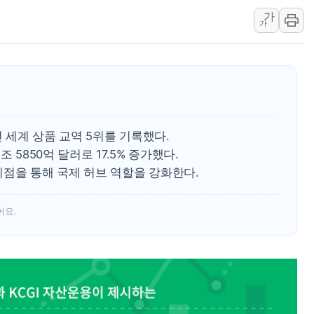
가
해군 1함대 창설 80주년…지역과 함께
가
[3보] 북, 원산서 동해로 단거리 탄도
우크라 드론 전술, 중남미 콜롬비아에
동해해경, 독도 해상서 부유물 감긴 
주한미군 "오산기지 누출, 백린 아닌 
구미 폐염산처리업체서 불 2시간30여
년 세계 상품 교역 5위를 기록했다.
 5850억 달러로 17.5% 증가했다.
이점을 통해 국제 허브 역할을 강화한다.
어요.