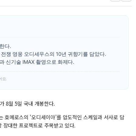
와이즈버즈, 상반기 매출 245
배준영 의원 "거주 사용 형태에
[컨콜] 네이버, AI탭 월간 활성 
[컨콜] 네이버, "엔비디아와 공
美공화, 韓 '개정 정통망법'에 
한다.
롯데쇼핑, 백화점이 이끈 반등..
전쟁 영웅 오디세우스의 10년 귀향기를 담았다.
과 신기술 IMAX 촬영으로 화제다.
합수본, '투표율 조작 의혹' 서
교원그룹 펫 프렌들리 호텔 '키녹'
어요.
벤처업계 "정부 세제개편안 환영.
​가 8월 5일 국내 개봉한다.
는 호메로스의 '오디세이아'를 압도적인 스케일과 서사로 담
 장대한 프로젝트로 주목받고 있다.