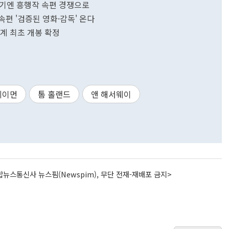
분기엔 흥행작 속편 경쟁으로
속편 '검증된 영화·감독' 온다
세계 최초 개봉 확정
데이먼
톰 홀랜드
앤 해서웨이
뉴스통신사 뉴스핌(Newspim), 무단 전재-재배포 금지>