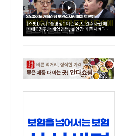
[스팟Live] *풀영상* 이준석, 보완수사권 폐
지에 "민주당 개악입법, 불안감 가중시켜"｜
26.08.06 개혁신당 보완수사권 폐지 토론회