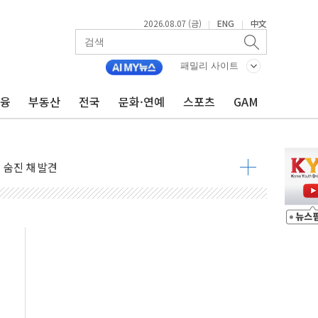
2026.08.07 (금)
ENG
中文
|
|
패밀리 사이트
금융
부동산
전국
문화·연예
스포츠
GAM
달러 건넨 韓기업 조사… "관세 무마용 뇌물 의혹"
품공사 등 20곳 '최우수'...인천환경공단 등 '부진'
 숨진 채 발견
보안기업, 중국제 공유기서 '백도어' 발견
않겠다"
회원 수 세계 1위…국내 회원 34% 증가
 혜택 강화...새벽 배송 도입 예정
으로 부동산과 건강까지 영역 확장 예정
장기공급 합의에 7%대 급등
IT 2026' 참가