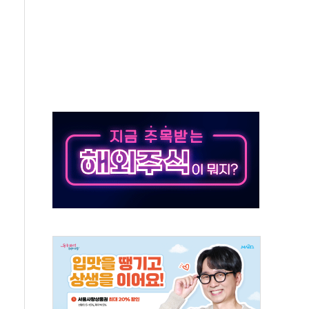
억원…순이익 흑자 전환
 따른 중과세는 과세 원칙 어긋나"
이용자수 1000만 돌파
고한 파트너십 이어갈 예정"
항의 서한…"표현의 자유 위협"
.2분기 영업이익 121% 급증
울·경기·충북 선관위 등 추가 압수수색
, 30일 2주년 기념 행사
..RSU 세제지원 긍정 검토되길"