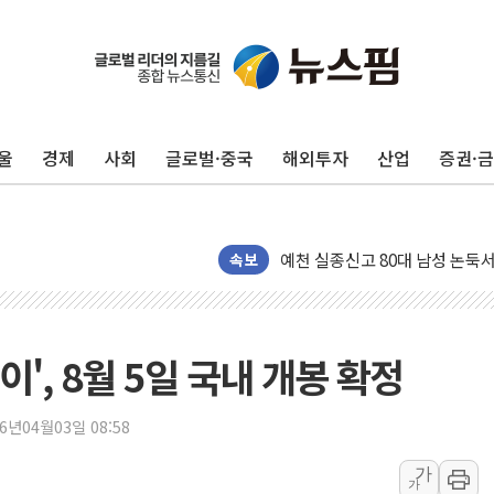
울
경제
사회
글로벌·중국
해외투자
산업
증권·
美 민주, 트럼프 측에 200만 
지방공기업 경영평가, 서울농수산식
예천 실종신고 80대 남성 논둑서
"35초마다 중국과 통신"...美
속보
한병도 "막말 정치를 좌시하지 
원내대책회의 참석하는 한병도
AIA그룹, 12년 연속 MDRT 
', 8월 5일 국내 개봉 확정
[컨콜] 네이버, 멤버십 연계 배송
[컨콜] 네이버 AI탭, 올해 안
26년04월03일 08:58
[특징주] 포스코퓨처엠, LFP 
가
가
HDC랩스, 'BUILD CON SUMM