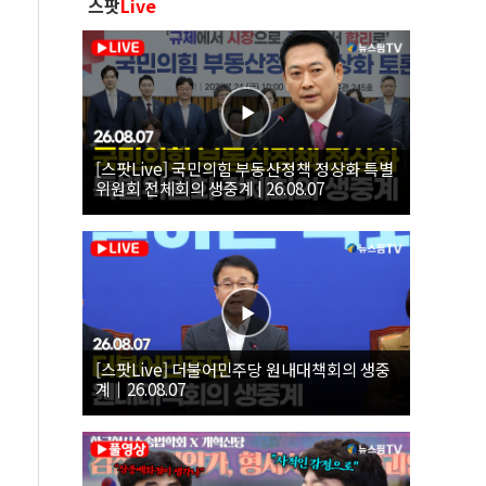
스팟
Live
[스팟Live] 국민의힘 부동산정책 정상화 특별
위원회 전체회의 생중계 | 26.08.07
[스팟Live] 더불어민주당 원내대책회의 생중
계｜26.08.07