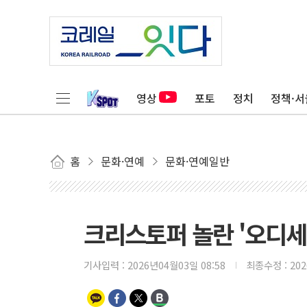
영상
포토
정치
정책·서
홈
문화·연예
문화·연예일반
크리스토퍼 놀란 '오디세이
기사입력 :
2026년04월03일 08:58
최종수정 :
20