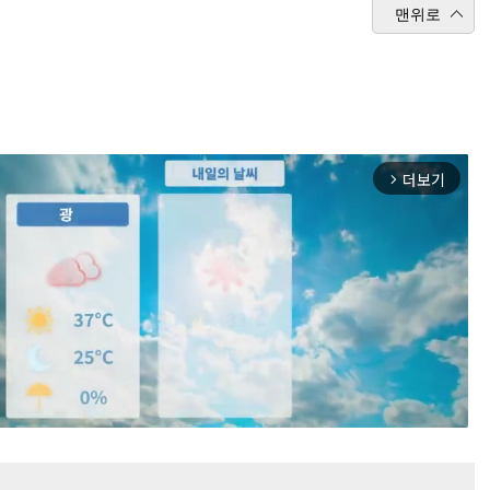
맨위로
더보기
arrow_forward_ios