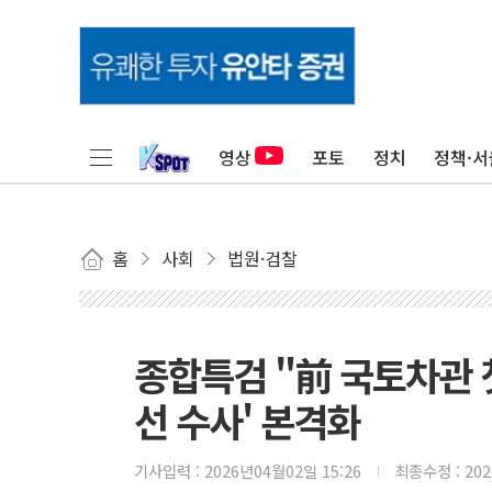
영상
포토
정치
정책·서
홈
사회
법원·검찰
종합특검 "前 국토차관 
선 수사' 본격화
기사입력 :
2026년04월02일 15:26
최종수정 :
20