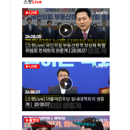
스팟
Live
[스팟Live] 국민의힘 부동산정책 정상화 특별
위원회 전체회의 생중계 | 26.08.07
[스팟Live] 더불어민주당 원내대책회의 생중
계｜26.08.07