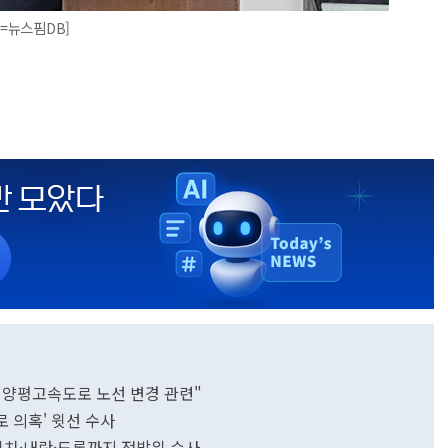
진=뉴스핌DB]
"양평고속도로 노선 변경 관련"
 의혹' 윗선 수사
도이치·내란·드론까지 전방위 수사