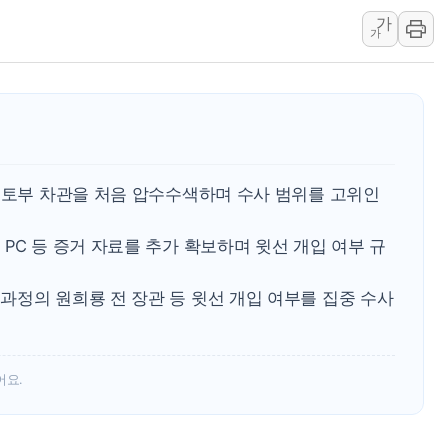
와이즈버즈, 상반기 매출 245
가
가
배준영 의원 "거주 사용 형태에
[컨콜] 네이버, AI탭 월간 활성 
[컨콜] 네이버, "엔비디아와 공
美공화, 韓 '개정 정통망법'에 
롯데쇼핑, 백화점이 이끈 반등..
 국토부 차관을 처음 압수수색하며 수사 범위를 고위인
합수본, '투표율 조작 의혹' 서
교원그룹 펫 프렌들리 호텔 '키녹'
PC 등 증거 자료를 추가 확보하며 윗선 개입 여부 규
벤처업계 "정부 세제개편안 환영.
최영근 한국전광 대표, ESG경
과정의 원희룡 전 장관 등 윗선 개입 여부를 집중 수사
어요.