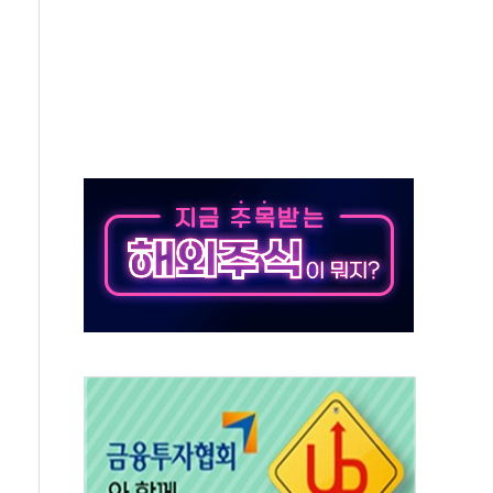
억원…순이익 흑자 전환
 따른 중과세는 과세 원칙 어긋나"
이용자수 1000만 돌파
고한 파트너십 이어갈 예정"
항의 서한…"표현의 자유 위협"
.2분기 영업이익 121% 급증
울·경기·충북 선관위 등 추가 압수수색
, 30일 2주년 기념 행사
..RSU 세제지원 긍정 검토되길"
영대상 환경부분 최우수상 수상