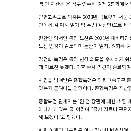
백 전 차관은 윤 정부 인수위 경제 2분과에서
양평고속도로 의혹은 2023년 국토부가 서울
면에서 김 여사 일가 땅 주변(강상면)으로 바
원안인 양서면 종점 노선은 2021년 예비타당성
노선 변경이 검토되며 논란이 일자, 원희룡 당
김건희 특검은 종점 변경 의혹을 수사하기 위
데 이르진 못했다. 이후 수사 기간이 종료되
사건을 넘겨받은 종합특검은 양평고속도로 종점
었는지 들여다볼 전망이다. 종합특검은 지난달
종합특검 관계자는 '원 전 장관에 대한 소환 
아나가고 있는 중"이라며 "증거 자료나 관련
해 보겠다"고 말했다.
한편 이재명 대통령은 이날 김치헌 변호사(변