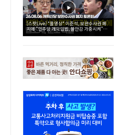
[스팟Live] *풀영상* 이준석, 보완수사권 폐
지에 "민주당 개악입법, 불안감 가중시켜"｜
26.08.06 개혁신당 보완수사권 폐지 토론회