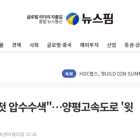
울
경제
사회
글로벌·중국
해외투자
산업
증권·
지방공기업 경영평가, 서울농수산식
예천 실종신고 80대 남성 논둑서
"35초마다 중국과 통신"...美
속보
한병도 "막말 정치를 좌시하지 
원내대책회의 참석하는 한병도
AIA그룹, 12년 연속 MDRT 
첫 압수수색"…양평고속도로 '윗
[컨콜] 네이버, 멤버십 연계 배송
[컨콜] 네이버 AI탭, 올해 안
[특징주] 포스코퓨처엠, LFP 
26년04월02일 15:26
HDC랩스, 'BUILD CON SUMM