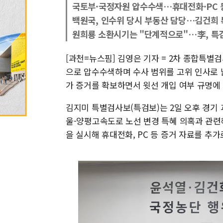
국토부·국정자원 압수수색…휴대전화·PC 등
백원국, 인수위 당시 부동산 담당…김건희 
원희룡 소환시기는 "단계적으로"…李, 특
[과천=뉴스핌] 김영은 기자 = 2차 종합특별
으로 압수수색하며 수사 범위를 고위 인사로
가 증거를 확보하면서 윗선 개입 여부 규명에 
김지미 특별검사보(특검보)는 2일 오후 경기
울-양평고속도로 노선 변경 특혜 의혹과 관련
을 실시해 휴대전화, PC 등 증거 자료를 추가