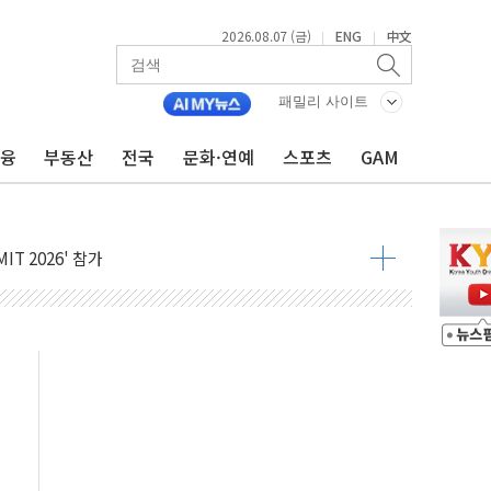
2026.08.07 (금)
ENG
中文
|
|
패밀리 사이트
금융
부동산
전국
문화·연예
스포츠
GAM
품공사 등 20곳 '최우수'...인천환경공단 등 '부진'
 숨진 채 발견
보안기업, 중국제 공유기서 '백도어' 발견
않겠다"
회원 수 세계 1위…국내 회원 34% 증가
 혜택 강화...새벽 배송 도입 예정
으로 부동산과 건강까지 영역 확장 예정
장기공급 합의에 7%대 급등
IT 2026' 참가