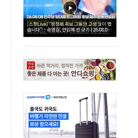
[스팟Live] “정청래 후보 그동안 고생 많이 했
습니다”…송영길, 연임에 선 긋기 | 26.08.08
더불어민주당 당대표·최고위원 후보 제주 합
동연설회