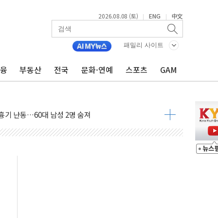
2026.08.08 (토)
ENG
中文
|
|
(8.10~8.14)
패밀리 사이트
만지작…공습 한계·탄약 부족 현실화
금융
부동산
전국
문화·연예
스포츠
GAM
 최대 50㎜ 폭우…강원 동해안 강한 비 어어져
…60대 환경미화원 수거차에 치여 사망
흉기 난동…60대 남성 2명 숨져
손해 보는 일 없게"…'결혼 페널티' 22개 과제 손본다
서 모터보트 전복…1명 사망·1명 실종
자 기림의 날 참석..."국제적 시민 연대로 목소리 내야"
질 중 실종 60대 나흘만에 숨진 채 발견
 흉기 살해 10대 아들 체포
 '뻔뻔' 받아친 정청래…제주 연설서 신경전 고조
재검토 지시…與 "적극 환영"·野 "졸속 국정"
주의보…10일까지 최대 3.5m 높은 물결