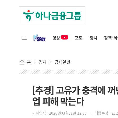
영상
포토
정치
정책·서
홈
경제
경제일반
[추경] 고유가 충격에 꺼
업 피해 막는다
기사입력 :
2026년03월31일 12:38
최종수정 :
20