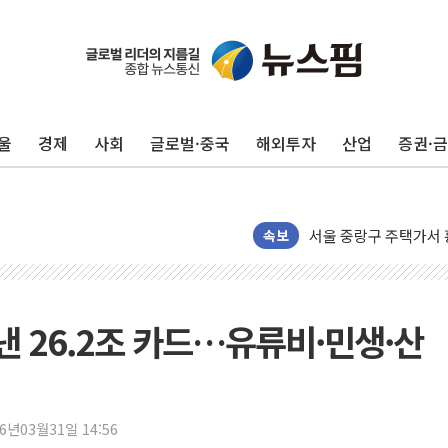
이번주 국내 주요 금융일정
美, 이란전 출구전략 
울
경제
사회
글로벌·중국
해외투자
산업
증권·
강릉·동해·삼척 시간당
폐기물 수거하다 참변
서울 중랑구 주택가서 
李대통령 "결혼 때문에 
속보
여수 오동도 인근 해상
추미애, '위안부' 피해
인천 선재도 갯벌서 해루
낸 26.2조 카드…유류비·민생·산
인천서 말다툼 중 어머니
'화합' 꺼낸 김민석에
李대통령, ISA 개편 
26년03월31일 14:56
동해중부 전 해상 풍랑