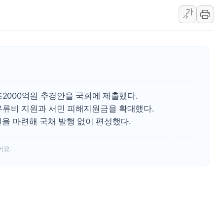
가
연일 폭염에 온열질환 
가
中 전방위 아파트 부양
인제 용대리 계곡서 수
동해시, 11~14일 '
강원 중·남부 동해안 
청양 밭에서 일하던 9
조2000억원 추경안을 국회에 제출했다.
폭염에 車 운전면허 기
유류비 지원과 서민 피해지원금을 확대했다.
원을 마련해 국채 발행 없이 편성했다.
어요.