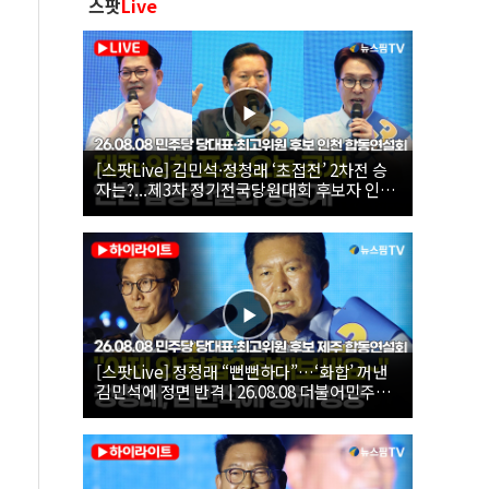
스팟
Live
[스팟Live] 김민석·정청래 ‘초접전’ 2차전 승
자는?...제3차 정기전국당원대회 후보자 인천
합동연설회 생중계 | 26.08.08
[스팟Live] 정청래 “뻔뻔하다”…‘화합’ 꺼낸
김민석에 정면 반격 | 26.08.08 더불어민주당
당대표·최고위원 후보 제주 합동연설회