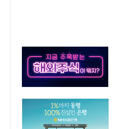
사망 23명…정부, 비상대응기구 가동
, 수도 베이징도 부동산 규제 철폐
위 상승으로 피서객 7명 고립…전원 구조
별똥별 멍' 운영…페르세우스 유성우 관측
시간당 50mm 이상 폭우…호우경보 발효
0대 숨져…온열질환 여부 조사
능시험 오전 집중 편성…체감온도 38도 넘으면 중단