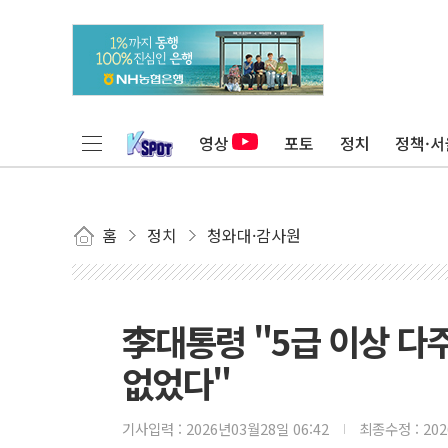
영상
포토
정치
정책·서
홈
정치
청와대·감사원
李대통령 "5급 이상 다
없었다"
기사입력 :
2026년03월28일 06:42
최종수정 :
20