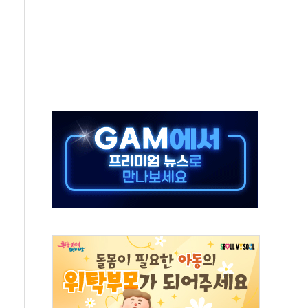
 넘긴 세라젬…공정위 과징금 4억3200만원
'슈퍼을' 5곳 선정...소부장 핵심기업 추가 육성
용품 등 94개 제품 안전기준 '부적합'
'다산점' 열어
…식약처 AI 심사·소방청 119안심콜 영문 영상 제작
증명서 발급…7일부터 온라인 대리 신청 가능
회의…중증환자 이송체계 전국 확대 점검
한눈에'…인사처, 공무원 인사제도 안내서 발간
끝…김민석, 신천지 허위신고에 배신 사과 안 해"