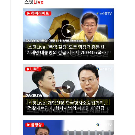
스팟
Live
[스팟Live] '폭염 절정' 모든 행정력 총동원!
이재명 대통령의 긴급 지시! | 26.08.06 폭염•
가뭄 대처상황 점검회의
[스팟Live] 개혁신당·한국형사소송법학회,
'검찰개혁인가, 형사사법의 붕괴인가' 긴급 세
미나｜26.08.06