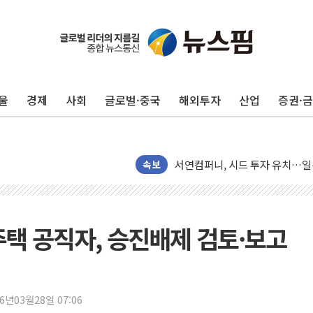
울
경제
사회
글로벌·중국
해외투자
산업
증권·
Sh수협은행, 상상인증권 인수 
무역선부터 요트까지...관세청, 해
서연컴퍼니, 시드 투자 유치…일
피치 "韓 코스피 약세 장기화 시
속보
법원, 한미 임주현 지분 100억
엔씨, '게임스컴 2026'서 글로
롯데백화점, '홈스타일링 페어'…
주택 공직자, 승진배제 검토·보고
[AI 카드뉴스] 어린이집·유치원
운수업·기업활동 '원스톱'으로..
[르포] 폭염 속 '자폭 드론' 첫
26년03월28일 07:06
공정위 "국고채 PD 15곳, 관행