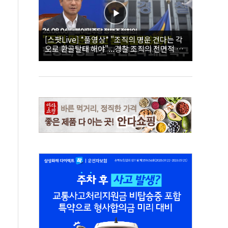
[스팟Live] *풀영상* "조직의 명운 건다는 각
오로 환골탈태 해야"...경찰 조직의 전면적 쇄
신 촉구한 한병도 | 26.08.06 더불어민주당 정
책조정회의