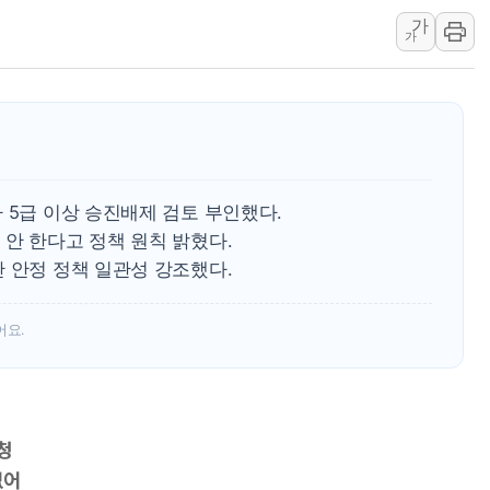
가
중소기업 기술자료 중국 계열사에
가
정부, 한화오션·에코프로비엠 등 
국표원, 해외직구 물놀이기구·유아
쉐이크쉑, 남양주 현대아울렛에 
정부혁신 우수사례 세계에 알린다
부모가 정부24에서 자녀 출입국
 5급 이상 승진배제 검토 부인했다.
소방청, 전국 시·도 구급과장 
안 한다고 정책 원칙 밝혔다.
'달라진 임신·출산·육아 지원 
 안정 정책 일관성 강조했다.
정청래 "2차 TV토론으로 게임 
어요.
청
없어