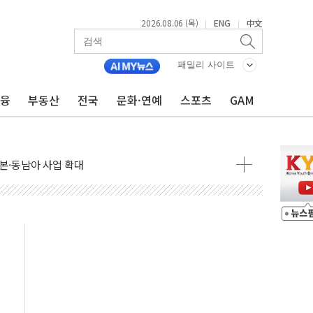
2026.08.06 (목)
ENG
中文
|
|
패밀리 사이트
금융
부동산
전국
문화·연예
스포츠
GAM
추진
상 마약밀수 '3중 차단'
본·동남아 사업 확대
 주택수요 위축 우려"
 가압류 결정…4자 연합 균열 조짐
벌 신작 라인업 공개
리빙 최대 50% 할인
 비상! 수족구병이 다시 유행합니다.
.데이터처, 기업 3만1000곳 경제통계조사
 실사격…미 해병대, 한반도 지형서 FPV 공격훈련 공개
 아닌 담합…76조2000억 입찰 영향"