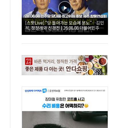
[스팟Live] “당 돌아가는 모습에 분노”…김민
석, 정청래와 신경전 | 26.08.08 더불어민주당
당대표·최고위원 후보 제주 합동연설회