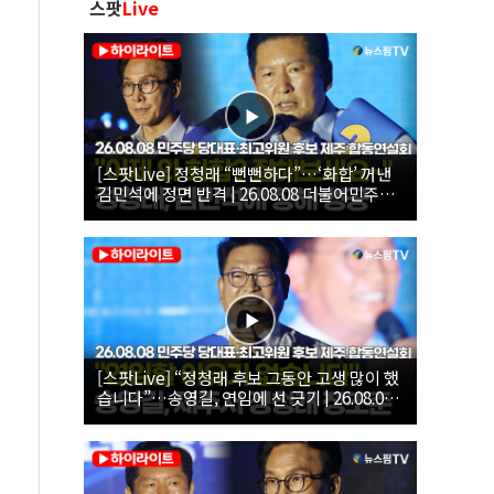
스팟
Live
[스팟Live] 정청래 “뻔뻔하다”…‘화합’ 꺼낸
김민석에 정면 반격 | 26.08.08 더불어민주당
당대표·최고위원 후보 제주 합동연설회
[스팟Live] “정청래 후보 그동안 고생 많이 했
습니다”…송영길, 연임에 선 긋기 | 26.08.08
더불어민주당 당대표·최고위원 후보 제주 합
동연설회