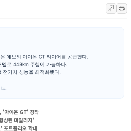
가
10월 보완수사권 폐지·공소청 출범…피해자들 '범죄 사각
가
민주당, 오늘 제주·인천 경선 발표...김민석 '재역전' vs 정
한상협, 업계 개인정보 보안 새판 짠다…'자율규제단체' 
뉴욕증시, 고용 쇼크에 금리 인상 우려 후퇴…S&P500 
트럼프, 쿡 연준 이사 해임 재추진…"26일까지 의혹 소명"
유럽증시, 美 고용 예상 밖 부진에 연준 금리 인상 가능성 
이온 에보와 아이온 GT 타이어를 공급했다.
미 연준 매파 기세 꺾이나…고용 감소에 9월 동결 전망 우
모델로 448km 주행이 가능하다.
등 전기차 성능을 최적화했다.
어요.
, '아이온 GT' 장착
'향상된 마일리지'
 시리즈' 포트폴리오 확대