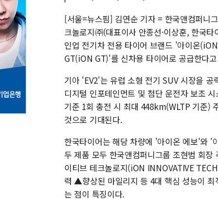
[서울=뉴스핌] 김연순 기자 = 한국앤컴퍼니
크놀로지㈜(대표이사 안종선·이상훈, 한국타이어)가
인업 전기차 전용 타이어 브랜드 '아이온(iON)'
GT(iON GT)'를 신차용 타이어로 공급한다고
기아 'EV2'는 유럽 소형 전기 SUV 시장을
디지털 인포테인먼트 및 첨단 운전자 보조 시스
기준 1회 충전 시 최대 448km(WLTP 기준
것으로 기대된다.
한국타이어는 해당 차량에 '아이온 에보'와 '아
두 제품 모두 한국앤컴퍼니그룹 조현범 회장 
이티브 테크놀로지(iON INNOVATIVE T
력 ▲향상된 마일리지 등 4대 핵심 성능이 
는 점이 특징이다.