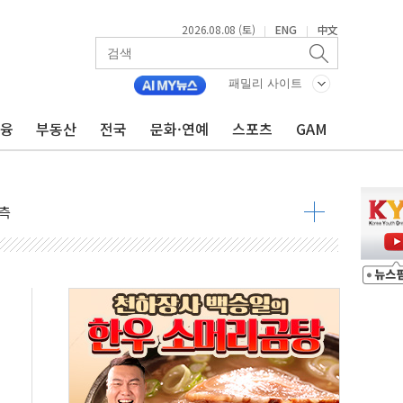
2026.08.08 (토)
ENG
中文
|
|
 물결
패밀리 사이트
동
금융
부동산
전국
문화·연예
스포츠
GAM
 구조
관측
 발효
8도 넘으면 중단
해소될 듯
것"