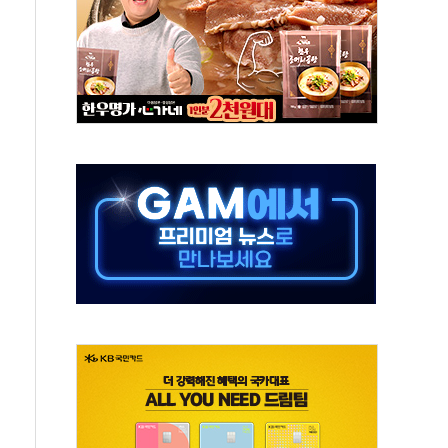
지대' 우려
청래 '격차 확대'
타진
최고치
 요구
낮아지며 상승… STOXX 600 지수는 나흘 연속 최고치
세