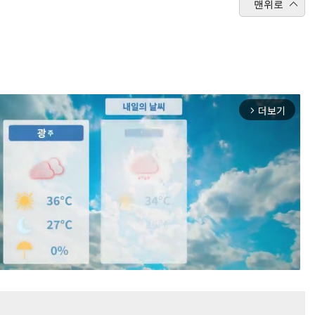
맨위로
더보기
arrow_forward_ios