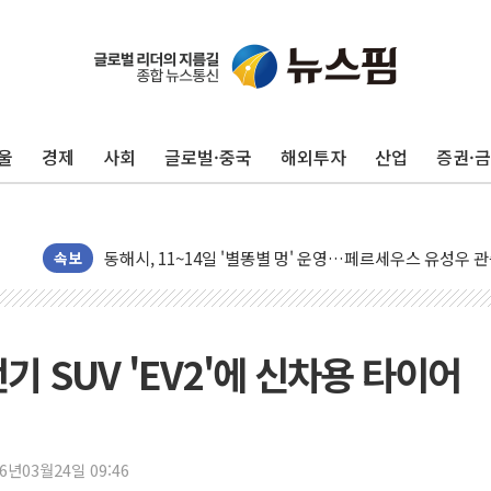
동해중부 전 해상 풍랑주의보…10일까지 최대 3.5m 높은
연일 폭염에 온열질환 사망 23명…정부, 비상대응기구 가
울
경제
사회
글로벌·중국
해외투자
산업
증권·
中 전방위 아파트 부양, 수도 베이징도 부동산 규제 철폐
인제 용대리 계곡서 수위 상승으로 피서객 7명 고립…전원
동해시, 11~14일 '별똥별 멍' 운영…페르세우스 유성우 
강원 중·남부 동해안 시간당 50mm 이상 폭우…호우경보
속보
청양 밭에서 일하던 90대 숨져…온열질환 여부 조사
폭염에 車 운전면허 기능시험 오전 집중 편성…체감온도 3
李대통령, 'ISA·주가누르기 방지법' 전면 재검토 지시
기 SUV 'EV2'에 신차용 타이어
'호우 특보' 경북 울진 시간당 20~30mm 강한 비...가뭄 
주말 무더위·열대야 지속…내륙 곳곳 소나기
오세훈 "용산공원 주택 검토, 민주당 스스로 원칙 뒤집는 
26년03월24일 09:46
충북 주말 무더위 지속…청주·진천 35도, 곳곳 소나기