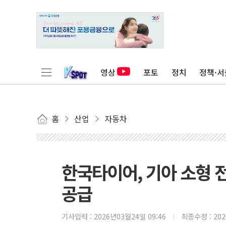
영상
포토
정치
정책·서
홈
산업
자동차
한국타이어, 기아 소형 전
공급
기사입력 :
2026년03월24일 09:46
최종수정 :
20