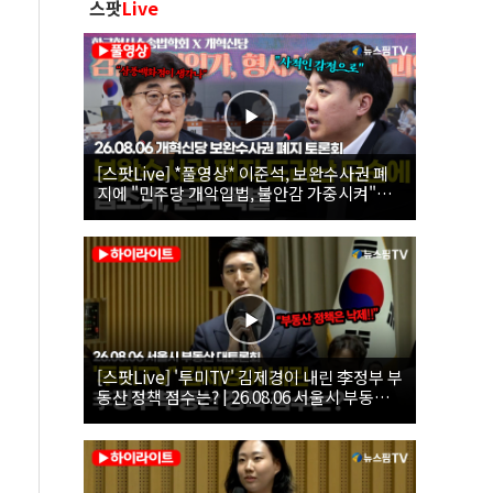
스팟
Live
[스팟Live] *풀영상* 이준석, 보완수사권 폐
지에 "민주당 개악입법, 불안감 가중시켜"｜
26.08.06 개혁신당 보완수사권 폐지 토론회
[스팟Live] '투미TV' 김제경이 내린 李정부 부
동산 정책 점수는? | 26.08.06 서울시 부동산
대토론회