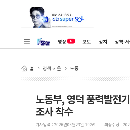
영상
포토
정치
정책·서
홈
정책·서울
노동
노동부, 영덕 풍력발전
조사 착수
기사입력 :
2026년03월23일 19:59
최종수정 :
20