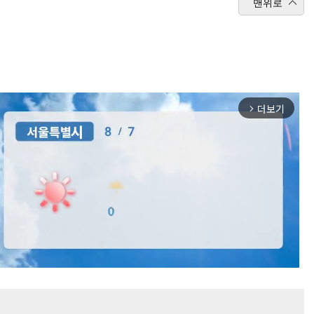
맨위로
더보기
arrow_forward_ios