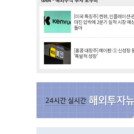
GAM
- 해외주식 투자 도우미
[미국 특징주] 켄뷰, 인플레이션
마진 압박에 2분기 실적 시장 예
돌아
[홍콩 대장주] 메이퇀 ③ 신성장
'폭발적 성장'