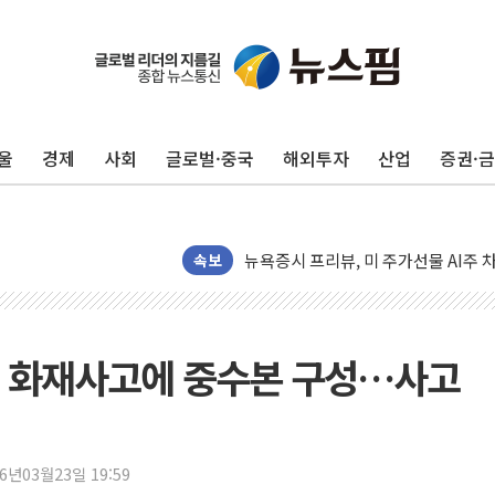
유럽증시, 견조한 실적 소화하며 대부분
리투아니아 국방 "러, 우크라 드론으로
구광모, 내주 실리콘밸리서 젠슨 황 
울
경제
사회
글로벌·중국
해외투자
산업
증권·
뉴욕증시 개장 전 특징주...모더나
김정관 장관 "영업이익 N% 성과급
뉴욕증시 프리뷰, 미 주가선물 AI주
청와대, 북한 단거리 탄도미사일 발사
속보
금값 7주 만에 최고…美 고용 둔화·
[인도증시] 중동 긴장 완화에 실적 호
러, 1인칭시점 드론으로 우크라 민간
기 화재사고에 중수본 구성…사고
[베트남 증시] 지수 하락 속 'DGC
'월가의 황제' 다이먼 "금융시장 레
양주 섬유염색공장서 화재 1명 중상…
26년03월23일 19:59
김정관 산업부 장관 "주 52시간 손봐