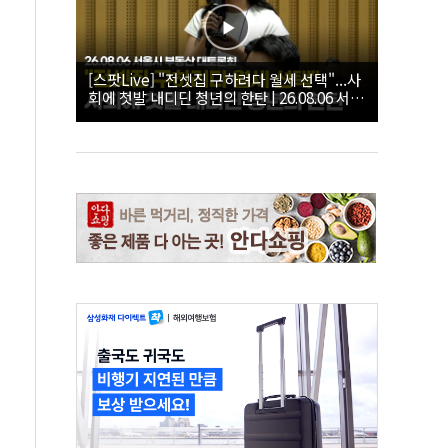
[스팟Live] "전셋집 구하려다 월세 선택"...사
회에 첫발 내디딘 청년의 한탄 | 26.08.06 서울
시 부동산 대토론회