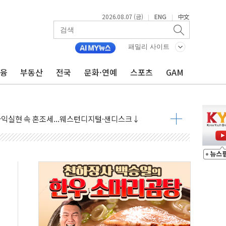
2026.08.07 (금)
ENG
中文
|
|
 상승… "2분기 기업 순이익 21% 증가" 전망
 나토 회원국 공격 검토… 거짓 깃발 작전"
패밀리 사이트
재회…로봇·AI 데이터센터·모빌리티 구체화
금융
부동산
전국
문화·연예
스포츠
GAM
·아이온큐·도어대시↑ VS 샌디스크·피그마·앱러빈↓
 반대…상법·자본시장법 개정 논의"
 차익실현 속 혼조세...웨스턴디지털·샌디스크↓
에 긴급 안보 점검회의
호르무즈 재개방 기대에 강세
조까지, 상승...호실적 보고 기업 상승세 뚜렷
인 '사파리' 공격… 시민들 공포감 극대화 전략
' 임시 주총 기대감에 홀로 상한가…마진 잔액은 사상 최고
버리지 위험수위…숨은 차입이 더 큰 변수"
대응 1단계 진압 중
야, 경쟁상대 中과 비교해야"