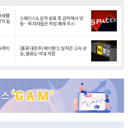
Mute
·관세發
스페이스X, 실적 발표 후 급락에서 반
상치 밑
등…투자자들은 락업 해제 주시
 동력의
[홍콩 대장주] 메이퇀② 실적은 고속 상
승, 밸류는 역대 저점