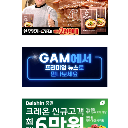
하는 '선봉'의 대민 봉사
미사일 1발 발사… 올해 10번째·42일 만 도발
 새 안보 위기… 반군·마약카르텔이 습득해 전투 활용
어선 구조
무해한 표면 부식 물질"
분만에 진화...외국인 노동자 숨져