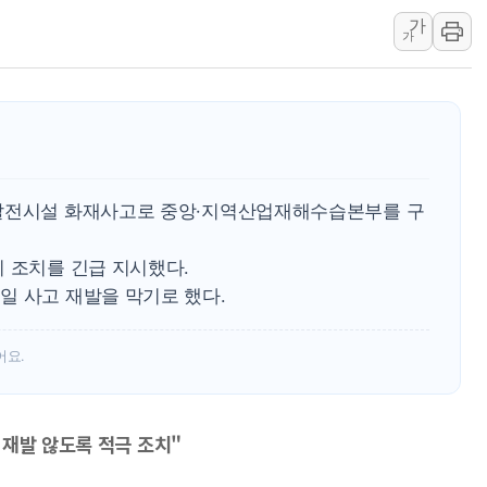
가
해군 1함대 창설 80주년…지역과 함께
가
[3보] 북, 원산서 동해로 단거리 탄도
우크라 드론 전술, 중남미 콜롬비아에
동해해경, 독도 해상서 부유물 감긴 
주한미군 "오산기지 누출, 백린 아닌 
구미 폐염산처리업체서 불 2시간30여
력발전시설 화재사고로 중앙·지역산업재해수습본부를 구
 조치를 긴급 지시했다.
일 사고 재발을 막기로 했다.
어요.
 재발 않도록 적극 조치"