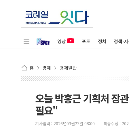
영상
포토
정치
정책·서
홈
경제
경제일반
오늘 박홍근 기획처 장
필요"
기사입력 :
2026년03월23일 08:00
최종수정 :
20