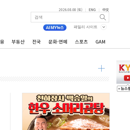
2026.08.08 (토)
ENG
中文
|
|
투입…고수온 양식장 복구·지원 '총력'
산사태 주의보'...경북도, 호우 피해·통제구간 없어
패밀리 사이트
%p' 차 재역전 성공...金 45.42% vs 鄭 44.56%
금융
부동산
전국
문화·연예
스포츠
GAM
·정청래·김민석 당대표 후보
 정청래에 승리...47.75% vs 42.08%
과 발표...김민석 47.75% 정청래 42.08%
표...김민석 45.09% 정청래 43.27% 송영길 11.63%
표...김민석 52.64% 정청래 39.89% 송영길 7.47%
0~8.14)
…공습 한계·탄약 부족 현실화
50㎜ 폭우…강원 동해안 강한 비 이어져
 환경미화원 수거차에 치여 사망
동…60대 남성 2명 숨져