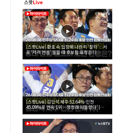
스팟
Live
[스팟Live] 환호 속 입장해 나란히 ‘찰칵’…서
로 ‘저격 연설’ 들을 때 후보들 표정은? |
26.08.08 더불어민주당 당대표·최고위원 후
보 인천 합동연설회
[스팟Live] 김민석 제주 52.64%·인천
45.09%로 연속 1위…정청래 따돌렸다’ |
26.08.08 더불어민주당 당대표·최고위원 후
보 인천 합동연설회