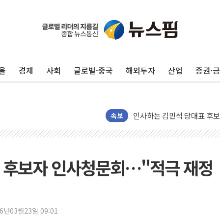
포항시 재난예산 40억 긴급 
울진·영덕 '호우특보'-포항 '
[종합] 김민석, 정청래에 '0.86
울
경제
사회
글로벌·중국
해외투자
산업
증권·
인천 합동연설회 나선 송영길
김민석, 2주차 제주·인천 경선서
인사하는 김민석 당대표 후보
[속보] 민주, 제주·인천 경선 결
속보
[속보] 민주, 인천 경선 결과 발
[속보] 민주, 제주 경선 결과 발
이번주 국내 주요 금융일정(8.1
관 후보자 인사청문회…"적극 재정
美, 이란전 출구전략 만지작
강릉·동해·삼척 시간당 최대 
폐기물 수거하다 참변…60대
26년03월23일 09:01
서울 중랑구 주택가서 흉기 난