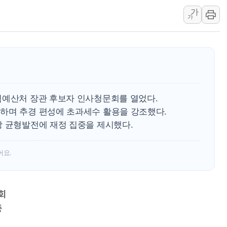
가
李대통령 "결혼 때문에 손해 
가
여수 오동도 인근 해상서 모
추미애, '위안부' 피해자 기림
인천 선재도 갯벌서 해루질 중
인천서 말다툼 중 어머니 흉기
'화합' 꺼낸 김민석에 '뻔뻔
획예산처 장관 후보자 인사청문회를 열었다.
하며 추경 편성에 초과세수 활용을 강조했다.
방 균형발전에 재정 집중을 제시했다.
어요.
회
증