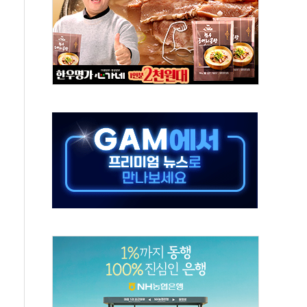
보는 일 없게"…'결혼 페널티' 22개 과제 손본다
터보트 전복…1명 사망·1명 실종
의 날 참석..."국제적 시민 연대로 목소리 내야"
 실종 60대 나흘만에 숨진 채 발견
 살해 10대 아들 체포
' 받아친 정청래…제주 연설서 신경전 고조