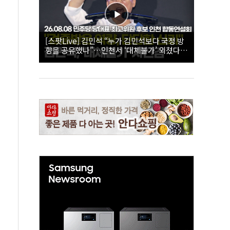
[스팟Live] 김민석 “누가 김민석보다 국정 방
향을 공유했나”…인천서 ‘대체불가’ 외쳤다 |
26.08.08 더불어민주당 당대표·최고위원 후
보 인천 합동연설회