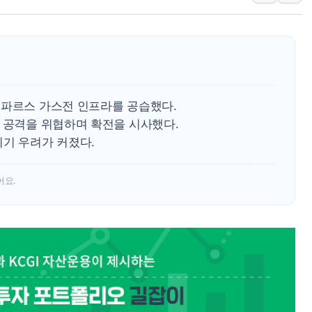
美, 이란전 출구전략 만지작
강릉·동해·삼척 시간당 최대 
폐기물 수거하다 참변…60대
서울 중랑구 주택가서 흉기 난
李대통령 "결혼 때문에 손해 
스파르스 가스전 인프라를 공습했다.
여수 오동도 인근 해상서 모
설 공격을 위협하며 확전을 시사했다.
위기 우려가 커졌다.
추미애, '위안부' 피해자 기림
인천 선재도 갯벌서 해루질 중
어요.
인천서 말다툼 중 어머니 흉기
'화합' 꺼낸 김민석에 '뻔뻔