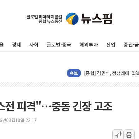
울
경제
사회
글로벌·중국
해외투자
산업
증권·
포항시 재난예산 40억 긴급 
울진·영덕 '호우특보'-포항 '
[종합] 김민석, 정청래에 '0.86
속보
인천 합동연설회 나선 송영길
김민석, 2주차 제주·인천 경선서
인사하는 김민석 당대표 후보
스전 피격"…중동 긴장 고조
[속보] 민주, 제주·인천 경선 결
[속보] 민주, 인천 경선 결과 발
26년03월18일 22:17
[속보] 민주, 제주 경선 결과 발
가
가
이번주 국내 주요 금융일정(8.1