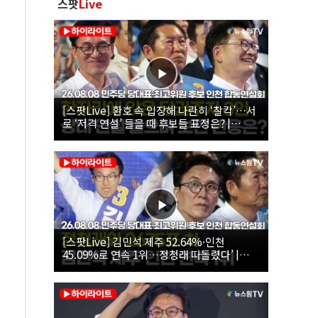
스팟
Live
[스팟Live] 환호 속 입장해 나란히 ‘찰칵’…서
로 ‘저격 연설’ 들을 때 후보들 표정은? |
26.08.08 더불어민주당 당대표·최고위원 후
보 인천 합동연설회
[스팟Live] 김민석 제주 52.64%·인천
45.09%로 연속 1위…정청래 따돌렸다’ |
26.08.08 더불어민주당 당대표·최고위원 후
보 인천 합동연설회