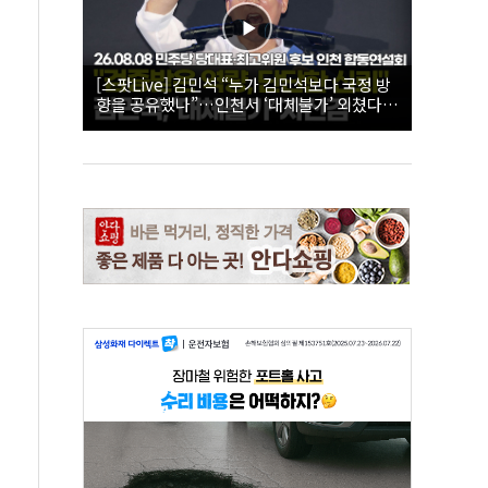
[스팟Live] 김민석 “누가 김민석보다 국정 방
향을 공유했나”…인천서 ‘대체불가’ 외쳤다 |
26.08.08 더불어민주당 당대표·최고위원 후
보 인천 합동연설회