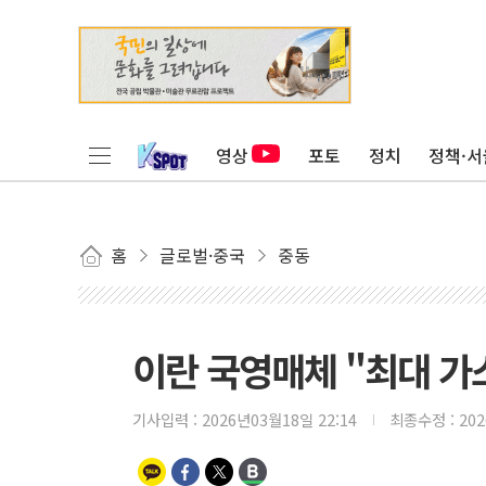
영상
포토
정치
정책·서
홈
글로벌·중국
중동
이란 국영매체 "최대 가
기사입력 :
2026년03월18일 22:14
최종수정 :
20