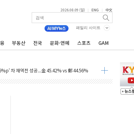
2026.08.09 (일)
ENG
中文
|
|
패밀리 사이트
금융
부동산
전국
문화·연예
스포츠
GAM
투입…고수온 양식장 복구·지원 '총력'
산사태 주의보'...경북도, 호우 피해·통제구간 없어
%p' 차 재역전 성공...金 45.42% vs 鄭 44.56%
·정청래·김민석 당대표 후보
 정청래에 승리...47.75% vs 42.08%
과 발표...김민석 47.75% 정청래 42.08%
표...김민석 45.09% 정청래 43.27% 송영길 11.63%
표...김민석 52.64% 정청래 39.89% 송영길 7.47%
0~8.14)