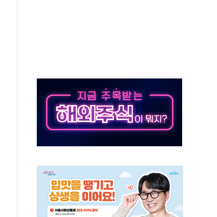
…공습 한계·탄약 부족 현실화
50㎜ 폭우…강원 동해안 강한 비 이어져
 환경미화원 수거차에 치여 사망
동…60대 남성 2명 숨져
보는 일 없게"…'결혼 페널티' 22개 과제 손본다
터보트 전복…1명 사망·1명 실종
의 날 참석..."국제적 시민 연대로 목소리 내야"
 실종 60대 나흘만에 숨진 채 발견
 살해 10대 아들 체포
' 받아친 정청래…제주 연설서 신경전 고조