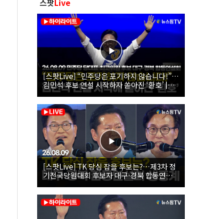
스팟
Live
[스팟Live] “민주당은 포기하지 않습니다!”…
김민석 후보 연설 시작하자 쏟아진 ‘환호’ |
26.08.09 더불어민주당 당대표·최고위원 후
보 대구·경북 합동연설회
[스팟Live] TK 당심 잡을 후보는?…제3차 정
기전국당원대회 후보자 대구·경북 합동연설
회 생중계 | 26.08.09