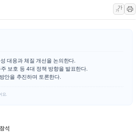
"AI가 먼저 알아채고 고친
가
가
삼성전자, 美국립연구소와 
[인사] 국무조정실·국무
롯데백화점, 앰배서더 2기
한수원 "폭염 속 전력수급
박형수 의원 '선관위 견제·감
장동혁, 李 대통령에 "결혼
성 대응과 체질 개선을 논의한다.
주 보호 등 4대 정책 방향을 발표한다.
 방안을 추진하며 토론한다.
어요.
 참석