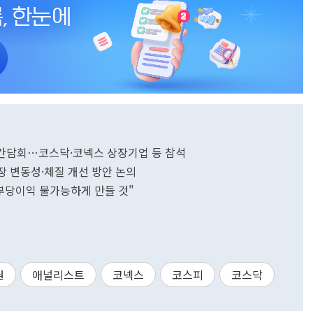
' 간담회…코스닥·코넥스 상장기업 등 참석
장 변동성·체질 개선 방안 논의
부당이익 불가능하게 만들 것"
권
애널리스트
코넥스
코스피
코스닥