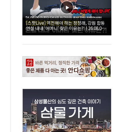
[스팟Live] 역전해야 하는 정청래, 강원 합동
연설 내내 ‘어머니’ 찾은 이유는?! | 26.08.09
더불어민주당 당대표·최고위원 후보 강원 합
동연설회