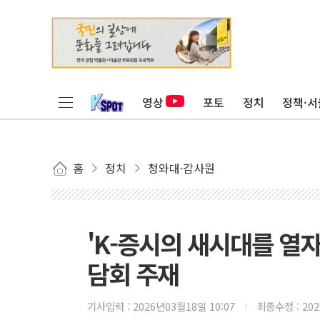
영상
포토
정치
정책·서
홈
정치
청와대·감사원
'K-증시의 새시대를 열
담회 주재
기사입력 :
2026년03월18일 10:07
최종수정 :
20