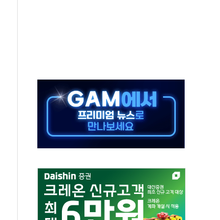
다"…LG유플러스, AI 홈네트워크 구현 첫발
영하 30도 극저온 난방기술 개발한다
총리비서실
 모집…지역 크리에이터 확대
 이상무"…김회천 사장, 원전 현장점검
독 강화' 2개 법 대표 발의
 페널티 만든 건 이 정권…신생아 특례 대출까지 줄여"