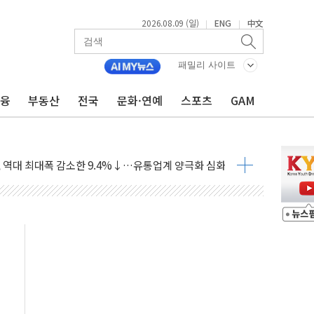
2026.08.09 (일)
ENG
中文
|
|
객 400명 맞이…"마음 잇는 시간 되길"
패밀리 사이트
억 지급 확정되나…재상고 앞두고 막판 셈법
'행복상자' 전달
금융
부동산
전국
문화·연예
스포츠
GAM
극기 거꾸로' 논란…이틀만에 철거
 예술·체육요원 최대 33% 감축
 역대 최대폭 감소한 9.4%↓…유통업계 양극화 심화
 특사'로 콜롬비아 대통령 취임식 참석
시간당 30mm 강한 비...호우 피해 없어
공방…野 "청년 우롱 기괴" vs 與 "송구한 해프닝"
 2026'서 어린이 과학연극 2편 수상
우스' 잠실점, 직장인 핫플레이스로 부상
정 조율 완료…초고가·비거주 1주택 등 여론 수렴"
쇄 추돌…7세 남아 등 4명 부상