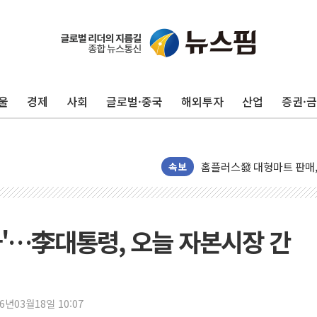
정재헌 CEO, SKT 장기고
최태원, 노소영에 9440
하나금융, 명동 소상공인에 
울
경제
사회
글로벌·중국
해외투자
산업
증권·
인천시 광복절 현수막 '태
병무청, 보충역 전면 손질…
홈플러스發 대형마트 판매,
속보
윤준병·이해민 의원, '정부
'호우·산사태 주의보' 울진 
여야, 황희 '버스 하우스' 
자'…李대통령, 오늘 자본시장 간
풀무원재단, '국제과학연극제
현대그린푸드 '텍사스로드하
與 "세제개편안 8월 말 당
경인고속도로서 차량 4대 연
26년03월18일 10:07