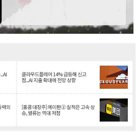
Mute
.AI
클라우드플레어 14% 급등해 신고
점...AI 지출 확대에 전망 상향
 동력의
[홍콩 대장주] 메이퇀② 실적은 고속 상
승, 밸류는 역대 저점