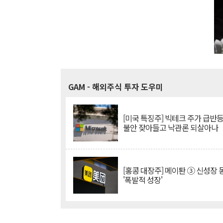
GAM
- 해외주식 투자 도우미
[미국 특징주] 빅테크 주가 급반등..
불안 잦아들고 낙관론 되살아나
[홍콩 대장주] 메이퇀 ③ 신성장
'폭발적 성장'