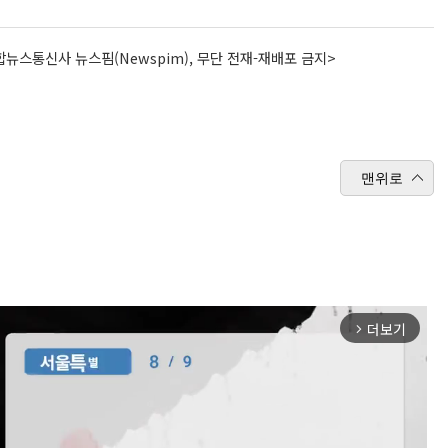
뉴스통신사 뉴스핌(Newspim), 무단 전재-재배포 금지>
맨위로
더보기
arrow_forward_ios