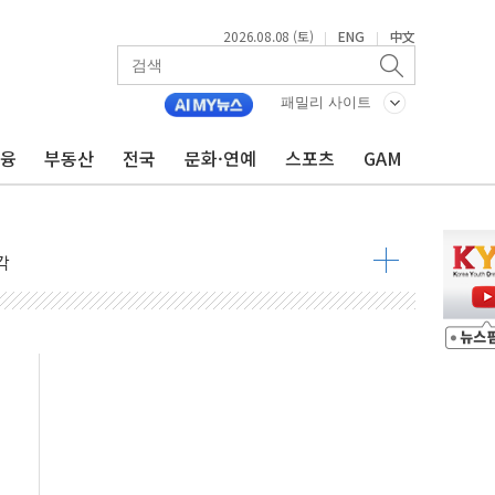
2026.08.08 (토)
ENG
中文
|
|
낮아지며 상승… STOXX 600 지수는 나흘 연속 최고치
세
패밀리 사이트
엘·이란 위협에 맞설 자체 억지력 강화
금융
부동산
전국
문화·연예
스포츠
GAM
동
톱'… 美 해상봉쇄 영향
각
체주 '활짝'
스닥 선물 1%대 상승
상 기대 후퇴
·태양광주↑ VS 트레이드데스크·웬디스↓
 끝까지 찾겠다"