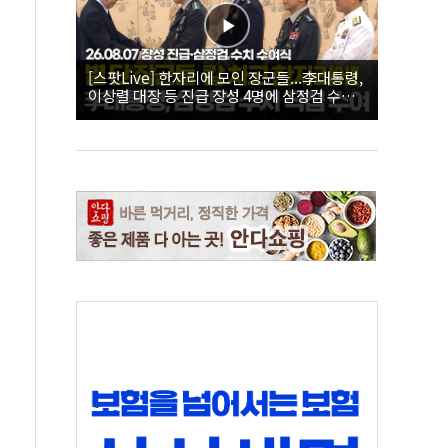
[스팟Live] 한자리에 모인 장군들...李대통령,
이상렬 대장 등 진급 장성 4명에 삼정검 수치
직접 수여｜26.08.07 장성 진급·삼정검 수치
수여식