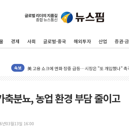
유럽증시, 美 고용 예상 밖 부진에 연준 금리 인상 가능성 
미 연준 매파 기세 꺾이나…고용 감소에 9월 동결 전망 우
[종합] 이슬람 수니파 3국, '공동방위협정' 체결… 이스라
울
경제
사회
글로벌·중국
해외투자
산업
증권·
트럼프, 백신·자폐증 행정명령 검토…"이르면 다음 주"
美 항소법원, 백악관 무도회장 공사 중단 명령…트럼프 제
이란 핵심 원유 수출항 '하르그섬', 최근 1주일 이상 '올스
美 고용 쇼크에 엔화 장중 급등…시장은 "또 개입했나" 촉
속보
[AI MY 뉴스] 뉴욕 반도체주 프리뷰...美 고용 쇼크에 반도
뉴욕증시 프리뷰, 美 고용 쇼크에 금리 인상 우려 후퇴…나
[종합] 美 7월 고용 2만3000명 감소 '쇼크'…9월 금리 인
가축분뇨, 농업 환경 부담 줄이고
[사진] 이슬람 수니파 3개국, 공동방위협정 체결
뉴욕증시 개장 전 특징주...아틀라시안·클라우드플레어
보훈부, 미 DPAA와 MOU… "6·25 미군 실종자 7359명
26년03월13일 16:00
트럼프 "금리 내려야"…파월 때와 달리 워시엔 톤 낮춰