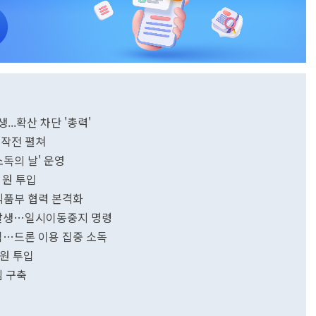
..확산 차단 '총력'
 작전 펼쳐
소독의 날' 운영
 원 투입
식품부 협력 본격화
발생…일시이동중지 명령
…드론 이용 집중 소독
억원 투입
템 구축