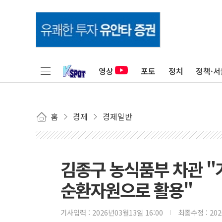
영상
포토
정치
정책·서
홈
경제
경제일반
김종구 농식품부 차관 "
순환자원으로 활용"
기사입력 :
2026년03월13일 16:00
최종수정 :
20