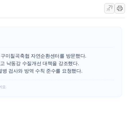
가
특정 정치인 측근 포항시 정책특보 내정설...포항시 '시끌'
가
李 "해남 태양광, 대한민국 다음 100년 밑거름…수도권 집
李 대통령, '6시간 마라톤 부동산 2차 회의' 주재… "전폭
트럼프, 中 겨냥 폴리실리콘 관세 15% 부과…美 태양광주
[사진] 빈살만과 에르도안의 만남
이란와이어 "이란 최고지도자 위독…곧 사망해도 놀랍지 
일 구미칠곡축협 자연순환센터를 방문했다.
고 낙동강 수질개선 대책을 강조했다.
병 검사와 방역 수칙 준수를 요청했다.
어요.