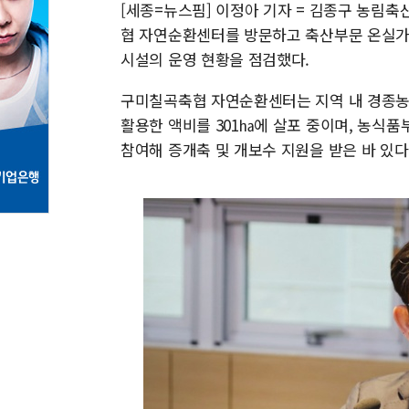
[세종=뉴스핌] 이정아 기자 = 김종구 농림
협 자연순환센터를 방문하고 축산부문 온실가스
시설의 운영 현황을 점검했다.
구미칠곡축협 자연순환센터는 지역 내 경종농
활용한 액비를 301㏊에 살포 중이며, 농
참여해 증개축 및 개보수 지원을 받은 바 있다