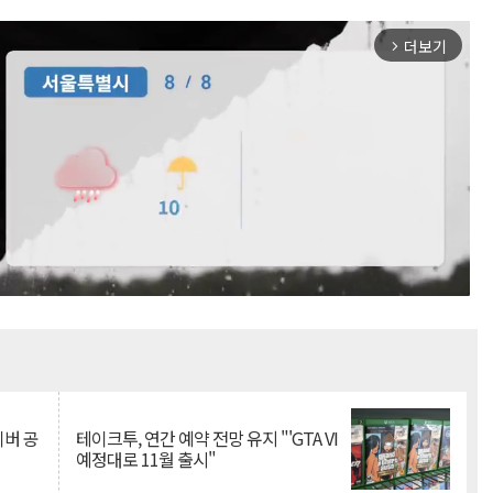
더보기
arrow_forward_ios
Mute
이버 공
테이크투, 연간 예약 전망 유지 "'GTA VI
예정대로 11월 출시"