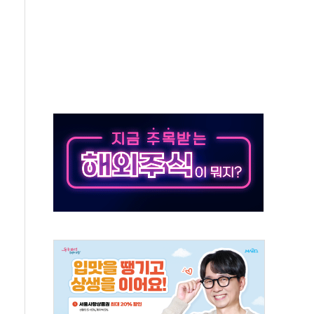
중 완화 전환점"
적 공급 확대·속도전 총력"
 급등
않아"