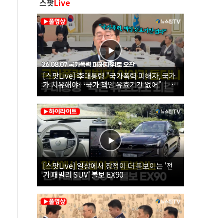
스팟
Live
[스팟Live] 李대통령 "국가폭력 피해자, 국가
가 치유해야…국가 책임 유효기간 없어"｜
26.08.07 국가폭력 피해자 위로 오찬
[스팟Live] 일상에서 장점이 더 돋보이는 '전
기 패밀리 SUV' 볼보 EX90