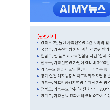
[관련기사]
경북도 2월들어 가축전염병 4건 잇따라 발생.
국방부, 가축전염병 차단 위한 전방위 방역
전남도, 설 앞두고 가축전염병 차단 '일제 
진도군, 가축전염병 차단에 예비비 3000만
가축분뇨·농경지 오염 줄인다…기후부·농
경기 연천 돼지농장서 아프리카돼지열병 
거창군, 아프리카돼지열병 선제적 차단방역
전북도, 가축분뇨 악취 '사전 차단'…203
경기도, 가축분뇨 정화처리·액비순환시스