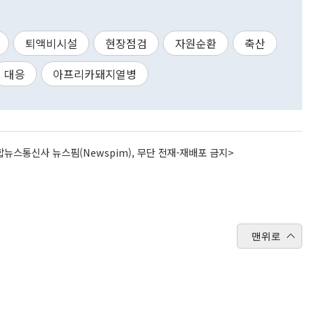
퇴액비시설
현장점검
자원순환
축산
대응
아프리카돼지열병
뉴스통신사 뉴스핌(Newspim), 무단 전재-재배포 금지>
맨위로