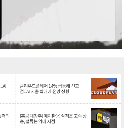
Mute
.AI
클라우드플레어 14% 급등해 신고
점...AI 지출 확대에 전망 상향
 동력의
[홍콩 대장주] 메이퇀② 실적은 고속 상
승, 밸류는 역대 저점