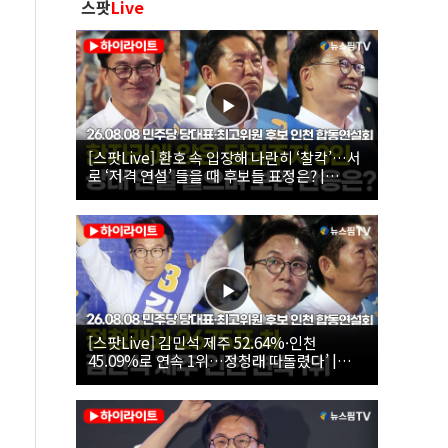
스팟
Live
[스팟Live] 환호 속 입장해 나란히 ‘찰칵’…서
로 ‘저격 연설’ 들을 때 후보들 표정은? |
26.08.08 더불어민주당 당대표·최고위원 후
보 인천 합동연설회
[스팟Live] 김민석 제주 52.64%·인천
45.09%로 연속 1위…정청래 따돌렸다’ |
26.08.08 더불어민주당 당대표·최고위원 후
보 인천 합동연설회