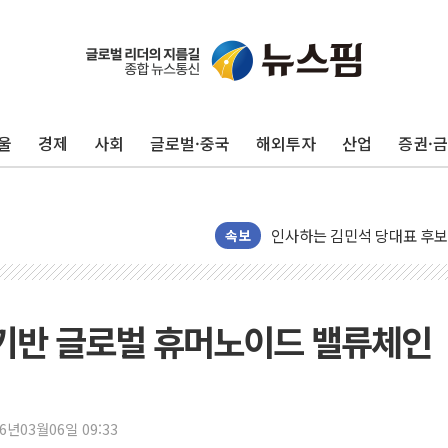
포항시 재난예산 40억 긴급 
울진·영덕 '호우특보'-포항 '
[종합] 김민석, 정청래에 '0.86
울
경제
사회
글로벌·중국
해외투자
산업
증권·
인천 합동연설회 나선 송영길
김민석, 2주차 제주·인천 경선서
인사하는 김민석 당대표 후보
속보
[속보] 민주, 제주·인천 경선 결
[속보] 민주, 인천 경선 결과 발
[속보] 민주, 제주 경선 결과 발
 기반 글로벌 휴머노이드 밸류체인
이번주 국내 주요 금융일정(8.1
美, 이란전 출구전략 만지작
강릉·동해·삼척 시간당 최대 
26년03월06일 09:33
폐기물 수거하다 참변…60대