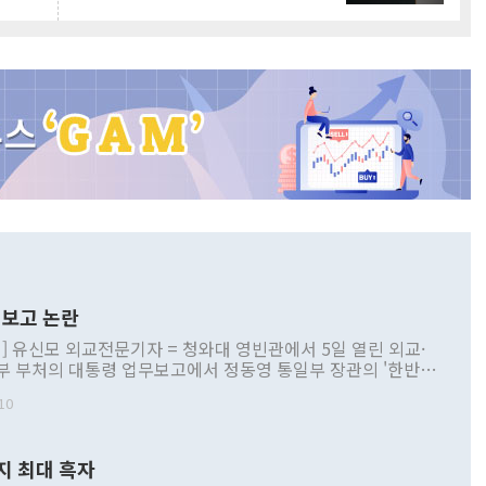
보고 논란
] 유신모 외교전문기자 = 청와대 영빈관에서 5일 열린 외교·
부 부처의 대통령 업무보고에서 정동영 통일부 장관의 '한반도
 구상'과 업무보고 발언이 논란을 빚고 있다. 이날 정 장관의
10
정부 내 조율을 거치지 않은 사안을 정책으로 추진하겠다고 공
는가 하면 사실 관계에 맞지 않은 설명도 있었다. 이재명 대통
로 신중을 기해 달라고 경고했고, 조현 외교부 장관은 '이상
지 최대 흑자
 근거한 비현실적 구상'이라는 비판을 내놨다. 그동안 정 장