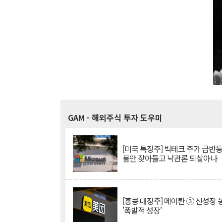
GAM
- 해외주식 투자 도우미
[미국 특징주] 빅테크 주가 급반등..
불안 잦아들고 낙관론 되살아나
[홍콩 대장주] 메이퇀 ③ 신성장
'폭발적 성장'