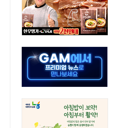
동…60대 남성 2명 숨져
보는 일 없게"…'결혼 페널티' 22개 과제 손본다
터보트 전복…1명 사망·1명 실종
의 날 참석..."국제적 시민 연대로 목소리 내야"
 실종 60대 나흘만에 숨진 채 발견
 살해 10대 아들 체포
' 받아친 정청래…제주 연설서 신경전 고조