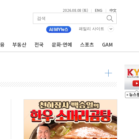
2026.08.08 (토)
ENG
中文
|
|
투입…고수온 양식장 복구·지원 '총력'
패밀리 사이트
산사태 주의보'...경북도, 호우 피해·통제구간 없어
%p' 차 재역전 성공...金 45.42% vs 鄭 44.56%
금융
부동산
전국
문화·연예
스포츠
GAM
·정청래·김민석 당대표 후보
 정청래에 승리...47.75% vs 42.08%
과 발표...김민석 47.75% 정청래 42.08%
표...김민석 45.09% 정청래 43.27% 송영길 11.63%
표...김민석 52.64% 정청래 39.89% 송영길 7.47%
0~8.14)
…공습 한계·탄약 부족 현실화
50㎜ 폭우…강원 동해안 강한 비 이어져
 환경미화원 수거차에 치여 사망