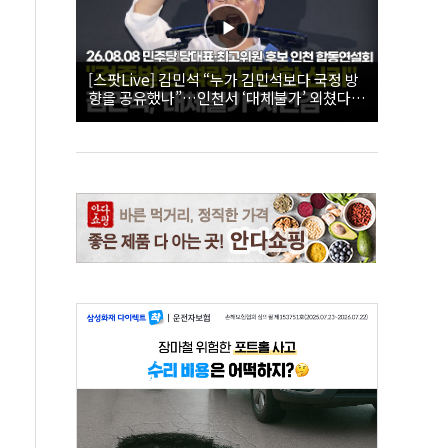
[스팟Live] 김민석 “누가 김민석보다 국정 방
향을 공유했나”…인천서 ‘대체불가’ 외쳤다 |
26.08.08 더불어민주당 당대표·최고위원 후
보 인천 합동연설회