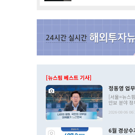
[뉴스핌 베스트 기사]
정동영 업무
[서울=뉴스핌
안보 분야 정
평화공존 발전
2026-08-06 06:
발언 중에는 
언한 것이 있
령은 공개적으
6월 경상수
주의적 희망에