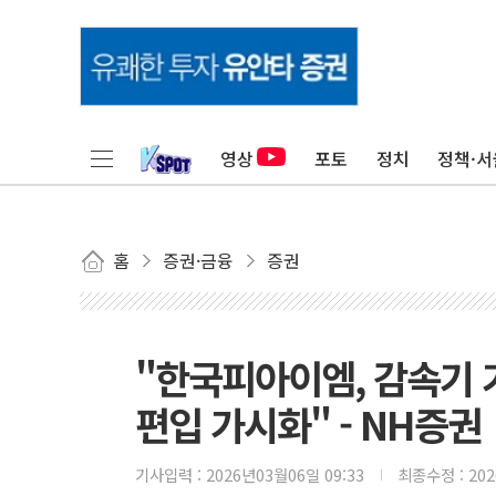
영상
포토
정치
정책·서
홈
증권·금융
증권
"한국피아이엠, 감속기
편입 가시화" - NH증권
기사입력 :
2026년03월06일 09:33
최종수정 :
20