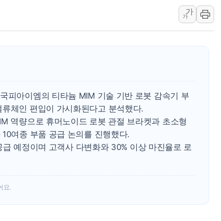
서울 중랑구 주택가서 흉기 난
가
가
李대통령 "결혼 때문에 손해 
여수 오동도 인근 해상서 모
추미애, '위안부' 피해자 기림
인천 선재도 갯벌서 해루질 중
인천서 말다툼 중 어머니 흉기
국피아이엠의 티타늄 MIM 기술 기반 로봇 감속기 부
'화합' 꺼낸 김민석에 '뻔뻔
밸류체인 편입이 가시화된다고 분석했다.
IM 역량으로 휴머노이드 로봇 관절 브라켓과 초소형
10여종 부품 공급 논의를 진행했다.
플 공급 예정이며 고객사 다변화와 30% 이상 마진율로 로
어요.