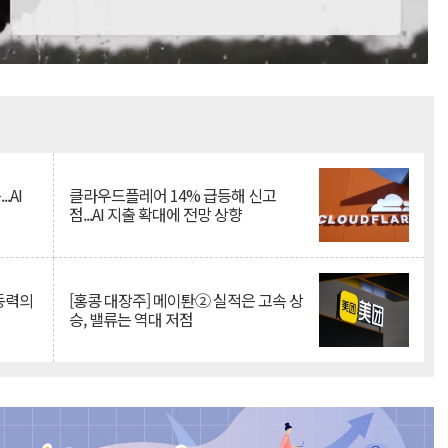
Mute
.AI
클라우드플레어 14% 급등해 신고
점...AI 지출 확대에 전망 상향
 동력의
[홍콩 대장주] 메이퇀② 실적은 고속 상
승, 밸류는 역대 저점