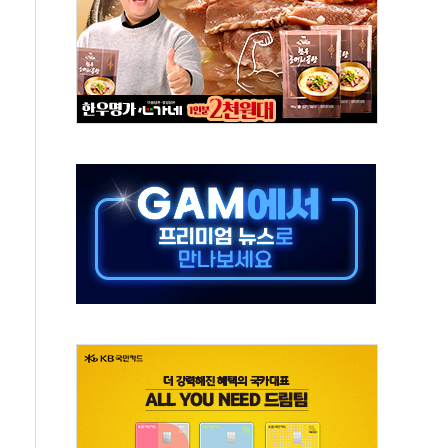
동…60대 남성 2명 숨져
보는 일 없게"…'결혼 페널티' 22개 과제 손본다
터보트 전복…1명 사망·1명 실종
의 날 참석..."국제적 시민 연대로 목소리 내야"
 실종 60대 나흘만에 숨진 채 발견
 살해 10대 아들 체포
' 받아친 정청래…제주 연설서 신경전 고조