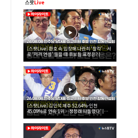
스팟
Live
[스팟Live] 환호 속 입장해 나란히 ‘찰칵’…서
로 ‘저격 연설’ 들을 때 후보들 표정은? |
26.08.08 더불어민주당 당대표·최고위원 후
보 인천 합동연설회
[스팟Live] 김민석 제주 52.64%·인천
45.09%로 연속 1위…정청래 따돌렸다’ |
26.08.08 더불어민주당 당대표·최고위원 후
보 인천 합동연설회