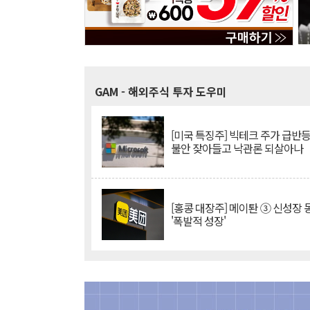
GAM
- 해외주식 투자 도우미
[미국 특징주] 빅테크 주가 급반등..
불안 잦아들고 낙관론 되살아나
[홍콩 대장주] 메이퇀 ③ 신성장
'폭발적 성장'