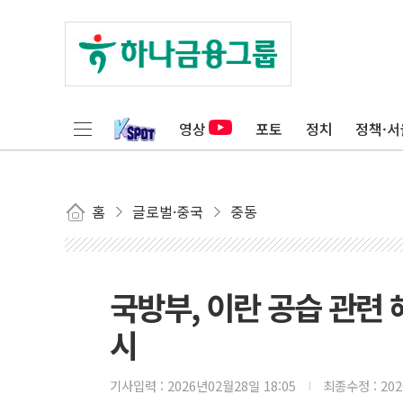
영상
포토
정치
정책·서
홈
글로벌·중국
중동
국방부, 이란 공습 관련
시
기사입력 :
2026년02월28일 18:05
최종수정 :
20