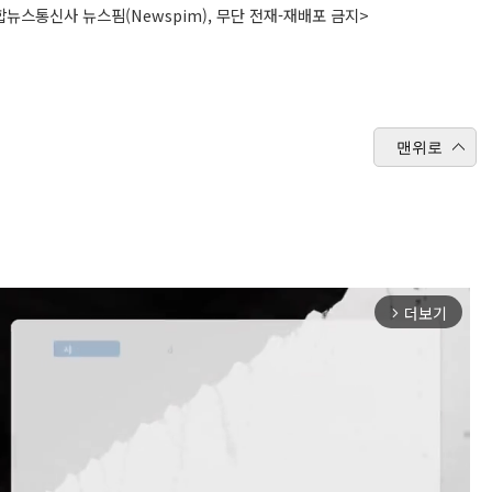
뉴스통신사 뉴스핌(Newspim), 무단 전재-재배포 금지>
맨위로
더보기
arrow_forward_ios