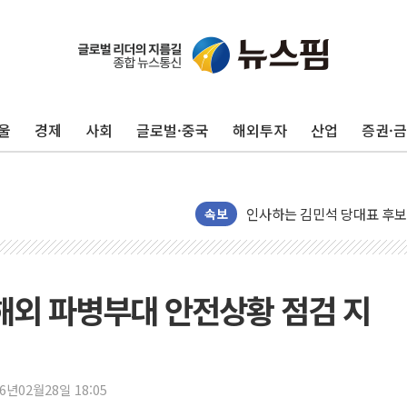
포항시 재난예산 40억 긴급 
울진·영덕 '호우특보'-포항 '
[종합] 김민석, 정청래에 '0.86
울
경제
사회
글로벌·중국
해외투자
산업
증권·
인천 합동연설회 나선 송영길
김민석, 2주차 제주·인천 경선서
인사하는 김민석 당대표 후보
속보
[속보] 민주, 제주·인천 경선 결
[속보] 민주, 인천 경선 결과 발
[속보] 민주, 제주 경선 결과 발
 해외 파병부대 안전상황 점검 지
이번주 국내 주요 금융일정(8.1
美, 이란전 출구전략 만지작
강릉·동해·삼척 시간당 최대 
폐기물 수거하다 참변…60대
26년02월28일 18:05