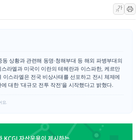
서울 중랑구 주택가서 흉기 난
가
李대통령 "결혼 때문에 손해 
가
여수 오동도 인근 해상서 모
추미애, '위안부' 피해자 기림
인천 선재도 갯벌서 해루질 중
인천서 말다툼 중 어머니 흉기
'화합' 꺼낸 김민석에 '뻔뻔
 중동 상황과 관련해 동명·청해부대 등 해외 파병부대의
이스라엘과 미국이 이란의 테헤란과 이스파한, 케르만
며 이스라엘은 전국 비상사태를 선포하고 전시 체제에
에 대한 '대규모 전투 작전'을 시작했다고 밝혔다.
어요.