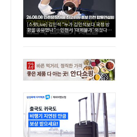
[스팟Live] 김민석 “누가 김민석보다 국정 방
향을 공유했나”…인천서 ‘대체불가’ 외쳤다 |
26.08.08 더불어민주당 당대표·최고위원 후
보 인천 합동연설회