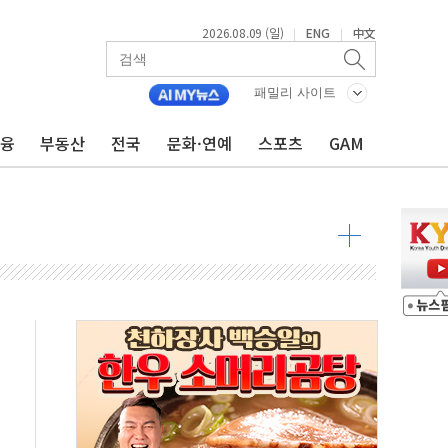
2026.08.09 (일)
ENG
中文
|
|
투입…고수온 양식장 복구·지원 '총력'
산사태 주의보'...경북도, 호우 피해·통제구간 없어
패밀리 사이트
%p' 차 재역전 성공...金 45.42% vs 鄭 44.56%
금융
부동산
전국
문화·연예
스포츠
GAM
·정청래·김민석 당대표 후보
 정청래에 승리...47.75% vs 42.08%
과 발표...김민석 47.75% 정청래 42.08%
표...김민석 45.09% 정청래 43.27% 송영길 11.63%
표...김민석 52.64% 정청래 39.89% 송영길 7.47%
0~8.14)
…공습 한계·탄약 부족 현실화
50㎜ 폭우…강원 동해안 강한 비 이어져
 환경미화원 수거차에 치여 사망