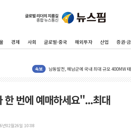
울
경제
사회
글로벌·중국
해외투자
산업
증권·
[사진] 빈살만과 에르도안의 만남
이란와이어 "이란 최고지도자 위독…곧 사망해
남동발전, 해남군에 국내 최대 규모 400MW 
[인도증시] 중동 불안 속 유가 상승에 소폭 하락
속보
황희 '폐버스 청년주택' SNS 글 역풍에 "정부
폭염 누그러지고 가뭄 숙지나...경북동해안권 8
사우디·튀르키예·파키스탄, '공동방위협정' 체
 한 번에 예매하세요"...최대
신길동 신축도 3.3㎡당 7250만원…써밋 클라
용산공원·그린벨트로 또 충돌…반복되는 국토부
[AI 부동산 투데이] 특공 전략도 '극과 극'…
26년02월26일 10:08
[코인시황] 비트코인 6만4000달러대 횡보…고