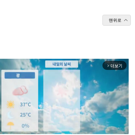
맨위로
더보기
arrow_forward_ios