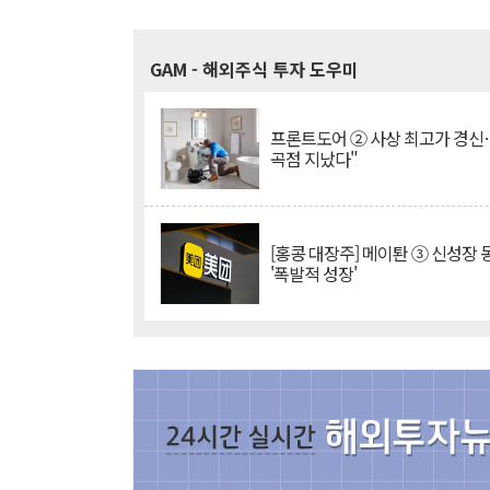
GAM
- 해외주식 투자 도우미
프론트도어 ② 사상 최고가 경신
곡점 지났다"
[홍콩 대장주] 메이퇀 ③ 신성장
'폭발적 성장'