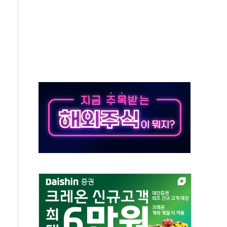
...석유·가스주 올랐지만 빈그룹이 상쇄
총수요 104.3GW 기록
 위기 고조되는 또 다른 중동 화약고
름나기 [뉴스핌 줌인]
 실시
 온열질환자 2872명
 與 내부서 '총선·대선 직격탄' 우려