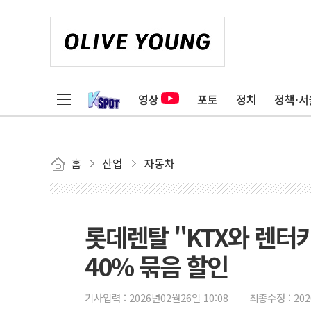
영상
포토
정치
정책·서
홈
산업
자동차
롯데렌탈 "KTX와 렌터카
40% 묶음 할인
기사입력 :
2026년02월26일 10:08
최종수정 :
20