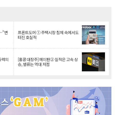
Mute
…"변
프론트도어 ① 주택시장 침체 속에서도
터진 호실적
 동력의
[홍콩 대장주] 메이퇀② 실적은 고속 상
승, 밸류는 역대 저점