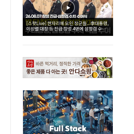
[스팟Live] 한자리에 모인 장군들...李대통령,
이상렬 대장 등 진급 장성 4명에 삼정검 수치
직접 수여｜26.08.07 장성 진급·삼정검 수치
수여식