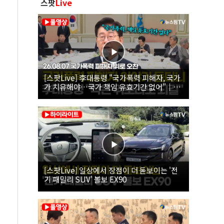
스팟
Live
[스팟Live] 李대통령 "국가폭력 피해자, 국가
가 치유해야…국가 책임 유효기간 없어"｜
26.08.07 국가폭력 피해자 위로 오찬
[스팟Live] 일상에서 장점이 더 돋보이는 '전
기 패밀리 SUV' 볼보 EX90