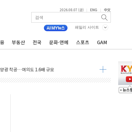
2026.08.07 (금)
ENG
中文
|
|
패밀리 사이트
금융
부동산
전국
문화·연예
스포츠
GAM
도 놀랍지 않아"
태양광 착공…여의도 1.6배 규모
...금융주 낙폭 커
정책 아냐" 해명
~9일 최대 100mm 호우
결… 수니파 국가들의 새 안보 협력 구도
비온 59㎡ 18억원대
-서울시 '정책 엇박자'
생애최초만 경쟁 치열
래·ETF 매수에도 고유가·금리·입법 지연 '삼중 부담'