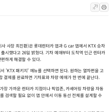
가
[베트남 증시] 유동성 부진 지속, 강보합 마감
가
'찜통더위'에 전력수요 역대 최고치 경신…한낮 
후티 반군, 예멘 정부군과 사우디 동시 공격…
42.5도 역대급 폭염…동물들도 특별식으로 여
경찰, 9월부터 '가족 사건' 못 맡는다…상피제
포스코홀딩스, 포스코인터·DX 지분 일부 매각
사 사장 최진환)은 롯데렌터카 앱과 G car 앱에서 KTX 승차
태국 학교서 중학생 총기 난사...최소 7명 사망
 출시했다고 26일 밝혔다. 기차 예매부터 도착역 인근 렌터카
간편하게 해결할 수 있다.
40.2도 찍은 서울 등 폭염중대경보 해제…누적
"文정부 악몽 재현 안돼"...李 부동산 세제안에
앱에서 'KTX 패키지' 메뉴를 선택하면 된다. 원하는 열차편을 고
합 결제를 완료하면 기차표와 차량 예매가 한 번에 끝난다.
 가장 가까운 렌터카 지점이나 픽업존, 카셰어링 차량을 자동
를 검색할 필요 없이 앱 안에서 이동 동선 전체를 설계할 수