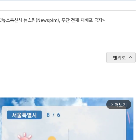
뉴스통신사 뉴스핌(Newspim), 무단 전재-재배포 금지>
맨위로
더보기
arrow_forward_ios