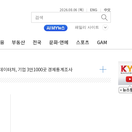
2026.08.06 (목)
ENG
中文
|
|
 주택수요 위축 우려"
 가압류 결정…4자 연합 균열 조짐
패밀리 사이트
벌 신작 라인업 공개
금융
부동산
전국
문화·연예
스포츠
GAM
리빙 최대 50% 할인
 비상! 수족구병이 다시 유행합니다.
.데이터처, 기업 3만1000곳 경제통계조사
 실사격…미 해병대, 한반도 지형서 FPV 공격훈련 공개
 아닌 담합…76조2000억 입찰 영향"
 넘긴 세라젬…공정위 과징금 4억3200만원
'슈퍼을' 5곳 선정...소부장 핵심기업 추가 육성
용품 등 94개 제품 안전기준 '부적합'
'다산점' 열어
회의…중증환자 이송체계 전국 확대 점검
한눈에'…인사처, 공무원 인사제도 안내서 발간