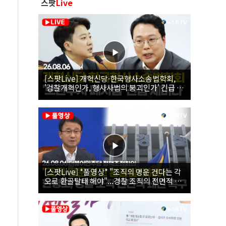
스팟
Live
[스팟Live] 개혁신당·한국형사소송법학회,
'검찰개혁인가, 형사사법의 붕괴인가' 긴급 세
미나｜26.08.06
[스팟Live] *풀영상* "조직의 명운 건다는 각
오로 환골탈태 해야"...경찰 조직의 전면적 쇄
신 촉구한 한병도 | 26.08.06 더불어민주당 정
책조정회의