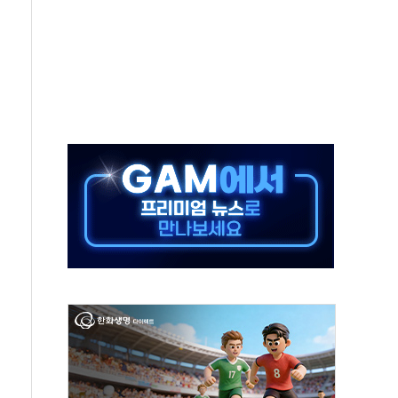
…식약처 AI 심사·소방청 119안심콜 영문 영상 제작
증명서 발급…7일부터 온라인 대리 신청 가능
끝…김민석, 신천지 허위신고에 배신 사과 안 해"
국방개혁은 정치적 감정 따라 추진해선 안 돼"
 '비욘드 디 어비스' 수상작 발표
위크' 참가…리모델링 상담 제공