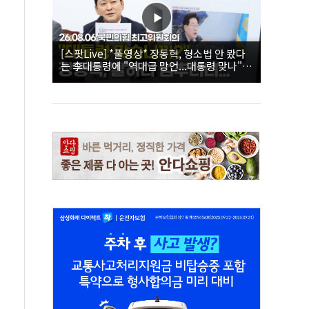
[스팟Live] *풀영상* 장동혁, 형소법 안 봤다
는 李대통령에 "역대급 망언...대통령 맞나"｜
26.08.06 국민의힘 최고위원회의