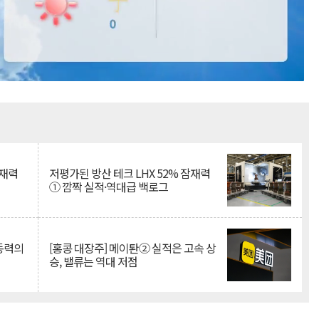
Mute
잠재력
저평가된 방산 테크 LHX 52% 잠재력
① 깜짝 실적·역대급 백로그
 동력의
[홍콩 대장주] 메이퇀② 실적은 고속 상
승, 밸류는 역대 저점