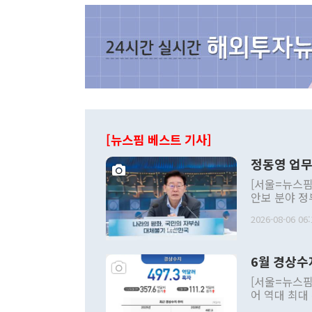
[뉴스핌 베스트 기사]
정동영 업무
[서울=뉴스핌
안보 분야 정
평화공존 발전
2026-08-06 06:
발언 중에는 
언한 것이 있
령은 공개적으
6월 경상수
주의적 희망에
관의 대북 정
[서울=뉴스핌
관 부처 장관
어 역대 최대
관의 무리한 
출 호조로 월