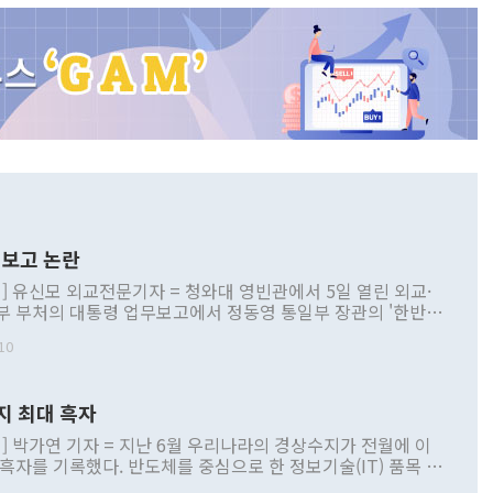
보고 논란
] 유신모 외교전문기자 = 청와대 영빈관에서 5일 열린 외교·
부 부처의 대통령 업무보고에서 정동영 통일부 장관의 '한반도
 구상'과 업무보고 발언이 논란을 빚고 있다. 이날 정 장관의
10
정부 내 조율을 거치지 않은 사안을 정책으로 추진하겠다고 공
는가 하면 사실 관계에 맞지 않은 설명도 있었다. 이재명 대통
로 신중을 기해 달라고 경고했고, 조현 외교부 장관은 '이상
지 최대 흑자
 근거한 비현실적 구상'이라는 비판을 내놨다. 그동안 정 장
책 관련 발언이 물의를 빚은 적은 여러 번 있지만 대통령과 유
] 박가연 기자 = 지난 6월 우리나라의 경상수지가 전월에 이
이 공개적으로 부정적 입장을 표명한 것은 이례적이다. 정 장
 흑자를 기록했다. 반도체를 중심으로 한 정보기술(IT) 품목 수
대북 접근법과 월권을 제어해야 한다는 목소리도 높아지고 있
간 상품수출이 처음으로 1000억달러를 넘어선 영향이다. [자