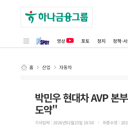
영상
포토
정치
정책·서
홈
산업
자동차
박민우 현대차 AVP 본
도약"
기사입력 :
2026년02월23일 16:50
최종수정 :
20