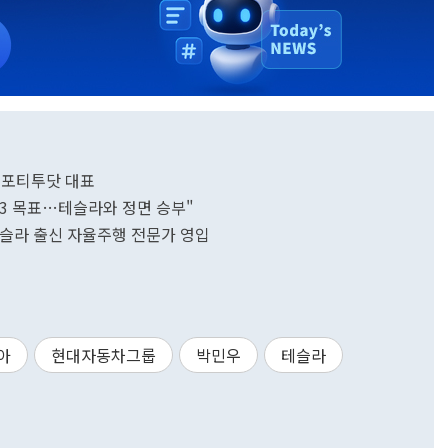
겸 포티투닷 대표
벨3 목표…테슬라와 정면 승부"
슬라 출신 자율주행 전문가 영입
아
현대자동차그룹
박민우
테슬라