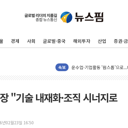
피치 "韓 코스피 약세 장기화 시
법원, 한미 임주현 지분 100억
엔씨, '게임스컴 2026'서 글로
울
경제
사회
글로벌·중국
해외투자
산업
증권·
롯데백화점, '홈스타일링 페어'…
[AI 카드뉴스] 어린이집·유치원
운수업·기업활동 '원스톱'으로..
[르포] 폭염 속 '자폭 드론' 첫
속보
공정위 "국고채 PD 15곳, 관행
중소기업 기술자료 중국 계열사에
정부, 한화오션·에코프로비엠 등 
부장 "기술 내재화·조직 시너지로
국표원, 해외직구 물놀이기구·유아
쉐이크쉑, 남양주 현대아울렛에 
소방청, 전국 시·도 구급과장 
26년02월23일 16:50
'달라진 임신·출산·육아 지원 