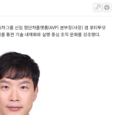
가
정부혁신 우수사례 세계에 알린다
가
부모가 정부24에서 자녀 출입국
정청래 "2차 TV토론으로 게임 
동차그룹 신임 첨단차플랫폼(AVP) 본부장(사장) 겸 포티투닷
윤상현, 사관학교 통합 비판…"
너지를 통한 기술 내재화와 실행 중심 조직 문화를 강조했다.
펄어비스, 붉은사막 영상 콘테스트
현대리바트, '2026 코리아빌드