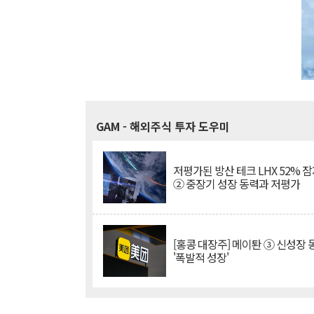
GAM
- 해외주식 투자 도우미
저평가된 방산 테크 LHX 52% 
② 중장기 성장 동력과 저평가
[홍콩 대장주] 메이퇀 ③ 신성장
'폭발적 성장'