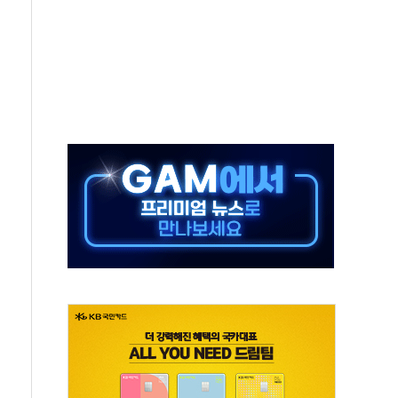
위 상승으로 피서객 7명 고립…전원 구조
별똥별 멍' 운영…페르세우스 유성우 관측
시간당 50mm 이상 폭우…호우경보 발효
0대 숨져…온열질환 여부 조사
능시험 오전 집중 편성…체감온도 38도 넘으면 중단
누르기 방지법' 전면 재검토 지시
시간당 20~30mm 강한 비...가뭄 해소될 듯
지속…내륙 곳곳 소나기
 검토, 민주당 스스로 원칙 뒤집는 것"