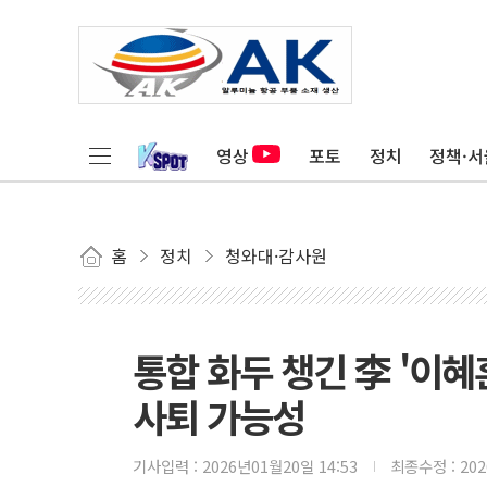
영상
포토
정치
정책·서
홈
정치
청와대·감사원
통합 화두 챙긴 李 '이혜훈
사퇴 가능성
기사입력 :
2026년01월20일 14:53
최종수정 :
20