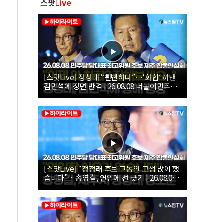
스팟
Live
[스팟Live] 정청래 “뻔뻔하다”…‘화합’ 꺼낸
김민석에 정면 반격 | 26.08.08 더불어민주당
당대표·최고위원 후보 제주 합동연설회
[스팟Live] “정청래 후보 그동안 고생 많이 했
습니다”…송영길, 연임에 선 긋기 | 26.08.08
더불어민주당 당대표·최고위원 후보 제주 합
동연설회