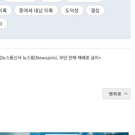
의혹
증여세 대납 의혹
도덕성
결심
퇴
뉴스통신사 뉴스핌(Newspim), 무단 전재-재배포 금지>
맨위로