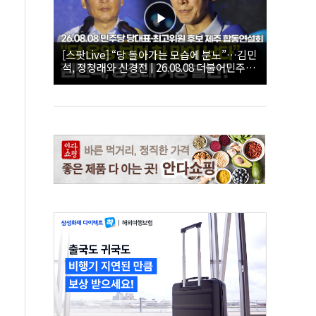
[스팟Live] “당 돌아가는 모습에 분노”…김민
석, 정청래와 신경전 | 26.08.08 더불어민주당
당대표·최고위원 후보 제주 합동연설회