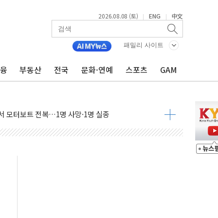
2026.08.08 (토)
ENG
中文
|
|
패밀리 사이트
금융
부동산
전국
문화·연예
스포츠
GAM
흉기 난동…60대 남성 2명 숨져
손해 보는 일 없게"…'결혼 페널티' 22개 과제 손본다
서 모터보트 전복…1명 사망·1명 실종
자 기림의 날 참석..."국제적 시민 연대로 목소리 내야"
질 중 실종 60대 나흘만에 숨진 채 발견
 흉기 살해 10대 아들 체포
 '뻔뻔' 받아친 정청래…제주 연설서 신경전 고조
재검토 지시…與 "적극 환영"·野 "졸속 국정"
주의보…10일까지 최대 3.5m 높은 물결
사망 23명…정부, 비상대응기구 가동
, 수도 베이징도 부동산 규제 철폐