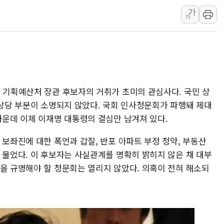
가
인제 용대리 계곡서 수
가
동해시, 11~14일 '
강원 중·남부 동해안 
청양 밭에서 일하던 9
폭염에 車 운전면허 기
李대통령, 'ISA·주가
훈 기획예산처 장관 후보자의 거취가 초미의 관심사다. 국민 상
'호우 특보' 경북 울진 
 상당 부분이 소명되지 않았다. 국회 인사청문회가 파행돼 제대
가운데 이제 이재명 대통령의 결심만 남겨져 있다.
주말 무더위·열대야 
오세훈 "용산공원 주택
 보좌진에 대한 폭언과 갑질, 반포 아파트 부정 청약, 부동산
 물었다. 이 후보자는 사실관계를 명확히 밝히지 않은 채 대부
혹을 규명해야 할 청문회는 열리지 않았다. 의혹이 전혀 해소되