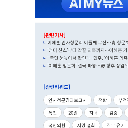
[관련기사]
이혜훈 인사청문회 이틀째 무산…靑 청문보
'엄마 찬스'부터 갑질 의혹까지…이혜훈 기
"국민 눈높이서 판단"…민주, '이혜훈 의혹
'이혜훈 청문회' 결국 파행…野 향후 상임위
[관련키워드]
인사청문경과보고서
적합
부적
폭언
20일
자녀
검증
국민의힘
지명 철회
직무 유기