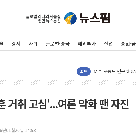
울
경제
사회
글로벌·중국
해외투자
산업
증권·
서울 중랑구 주택가서 
李대통령 "결혼 때문에 
여수 오동도 인근 해상
추미애, '위안부' 피해
속보
인천 선재도 갯벌서 해루
인천서 말다툼 중 어머니
'화합' 꺼낸 김민석에
 거취 고심'...여론 악화 땐 자진
李대통령, ISA 개편 
동해중부 전 해상 풍랑
연일 폭염에 온열질환 
26년01월20일 14:53
中 전방위 아파트 부양