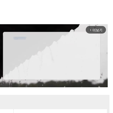
더보기
arrow_forward_ios
Mute