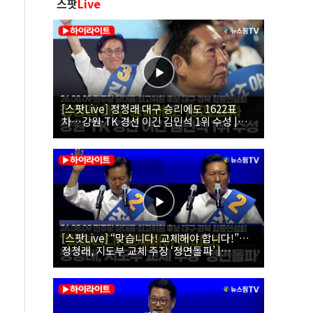
스팟
Live
[스팟Live] 정청래 대구 승리에도 1622표
차…강원·TK 경선 이긴 김민석 1위 수성 |
26.08.09 더불어민주당 당대표·최고위원 후
보 대구·경북 합동연설회
[스팟Live] “맞습니다! 교체해야 합니다!”…
정청래, 지도부 교체 주장 ‘정면돌파’ |
26.08.09 더불어민주당 당대표·최고위원 후
보 대구·경북 합동연설회