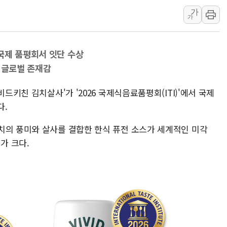
가
하나금융, 명동 소상공인에 
가
인천시 광복절 현수막 '태
병무청, 보충역 전면 손질…
국제 품평회서 잇단 수상
홈플러스發 대형마트 판매,
 글로벌 존재감
윤준병·이해민 의원, '정부
'호우·산사태 주의보' 울진 
비드키친 김치살사'가 '2026 국제식음료품평회(ITI)'에서 국제
여야, 황희 '버스 하우스' 공
다.
치의 풍미와 살사를 결합한 한식 퓨전 소스가 세계적인 미각
가 크다.