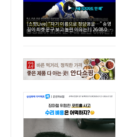
[스팟Live] “자기 이름으로 정당명을…” 송영
길이 피켓 문구 보고 놀란 이유는? | 26.08.09
더불어민주당 당대표·최고위원 후보 대구·경
북 합동연설회