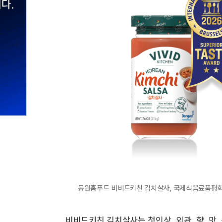
동원홈푸드 비비드키친 김치살사, 국제식음료품평회 '
비비드키친 김치살사는 첫인상, 외관, 향, 맛,