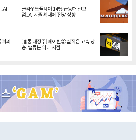
.AI
클라우드플레어 14% 급등해 신고
점...AI 지출 확대에 전망 상향
 동력의
[홍콩 대장주] 메이퇀② 실적은 고속 상
승, 밸류는 역대 저점