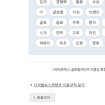
김치
경쟁력
활용
수상
IT
글로벌
이상
브랜드
글로
음료
주목
한식
스가
전역
고추
치킨
하와이
최초
인정
향후
<저작권자(c) 글로벌리더의 지름길 종합
디지털뉴스콘텐츠 이용규칙 보기
뒤로가기