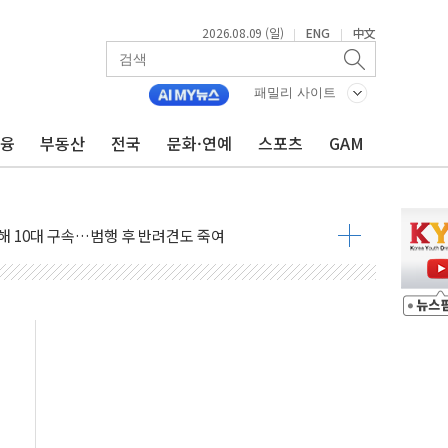
2026.08.09 (일)
ENG
中文
|
|
고 발생…작업자 1명 숨져
패밀리 사이트
철강 AI융합실증센터' 들어선다
금융
부동산
전국
문화·연예
스포츠
GAM
대 숨진 채 발견...경찰, 조사 중
.48%p 차 선두 유지...金 46.01% vs 鄭 44.53%
기 당선...합산득표율 68.63%
해 10대 구속…범행 후 반려견도 죽여
 정청래에 승리…金 48.54% vs 鄭 44.40%
경선 결과...김민석 48.54% 정청래 44.40%
발표...김민석 47.37% 정청래 45.71% 송영길 6.92%
발표...정청래 47.82% 김민석 46.35% 송영길 5.83%
발표...김민석 50.30% 정청래 41.94% 송영길 7.76%
객 400명 맞이…"마음 잇는 시간 되길"
 지급 확정되나…재상고 앞두고 막판 셈법