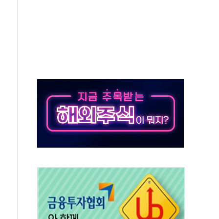
'행복상자' 전달
극기 거꾸로' 논란…이틀만에 철거
 예술·체육요원 최대 33% 감축
 역대 최대폭 감소한 9.4%↓…유통업계 양극화 심화
 특사'로 콜롬비아 대통령 취임식 참석
시간당 30mm 강한 비...호우 피해 없어
방…野 "청년 우롱 기괴" vs 與 "송구한 해프닝"