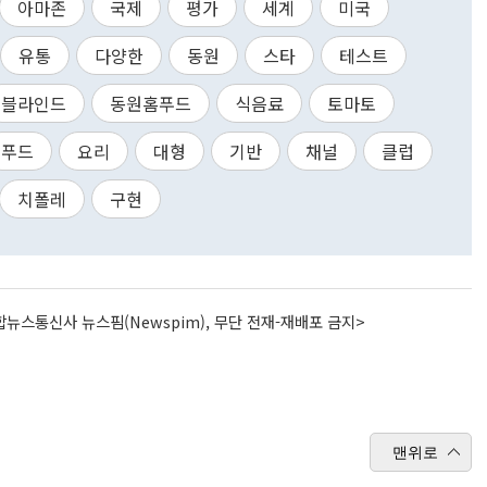
아마존
국제
평가
세계
미국
유통
다양한
동원
스타
테스트
블라인드
동원홈푸드
식음료
토마토
푸드
요리
대형
기반
채널
클럽
치폴레
구현
뉴스통신사 뉴스핌(Newspim), 무단 전재-재배포 금지>
맨위로