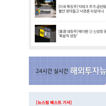
[미국 특징주] 빅테크 주가 급반등..
불안 잦아들고 낙관론 되살아나
[홍콩 대장주] 메이퇀 ③ 신성장
'폭발적 성장'
[뉴스핌 베스트 기사]