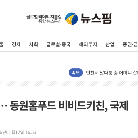
평택 진위면 공장서 질식사
포항 블루밸리 국가산단에 '
울
경제
사회
글로벌·중국
해외투자
산업
증권·
상주 낙동강 선착장 하류서 50
[종합] 김민석, 정청래에 누적 1
민주당 경북도당위원장에 오중
인천서 말다툼 중 어머니 살
속보
김민석, 강원·대구·경북 경선서
[속보] 민주, 강원·대구·경북 
[속보] 민주, 경북 경선 결과 
… 동원홈푸드 비비드키친, 국제
[속보] 민주, 대구 경선 결과 
[속보] 민주, 강원 경선 결과 
정재헌 CEO, SKT 장기고
26년01월12일 16:53
최태원, 노소영에 9440억