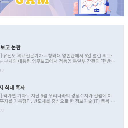
보고 논란
] 유신모 외교전문기자 = 청와대 영빈관에서 5일 열린 외교·
부 부처의 대통령 업무보고에서 정동영 통일부 장관의 '한반도
 구상'과 업무보고 발언이 논란을 빚고 있다. 이날 정 장관의
10
정부 내 조율을 거치지 않은 사안을 정책으로 추진하겠다고 공
는가 하면 사실 관계에 맞지 않은 설명도 있었다. 이재명 대통
로 신중을 기해 달라고 경고했고, 조현 외교부 장관은 '이상
지 최대 흑자
 근거한 비현실적 구상'이라는 비판을 내놨다. 그동안 정 장
책 관련 발언이 물의를 빚은 적은 여러 번 있지만 대통령과 유
] 박가연 기자 = 지난 6월 우리나라의 경상수지가 전월에 이
이 공개적으로 부정적 입장을 표명한 것은 이례적이다. 정 장
 흑자를 기록했다. 반도체를 중심으로 한 정보기술(IT) 품목 수
대북 접근법과 월권을 제어해야 한다는 목소리도 높아지고 있
간 상품수출이 처음으로 1000억달러를 넘어선 영향이다. [자
00
 따르
기자간담회를 하고 있다. [사진=통일부] 2026.07.23 ◆통일
 경상수지는 497억3000만달러 흑자로 집계됐다. 전월(386억
 넘어선 주장 정 장관은 이날 업무보고에서 '한반도 평화공존
)에 이어 두 달 연속 월간 기준 역대 최대 기록을 갈아치웠다.
 설명하면서 이재명 정부 2년차 핵심 과제로 상호 존중·평화