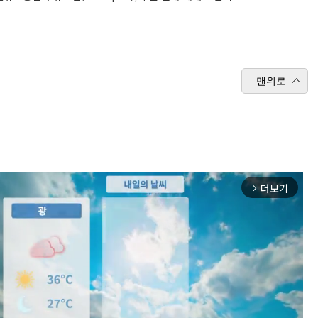
맨위로
더보기
arrow_forward_ios