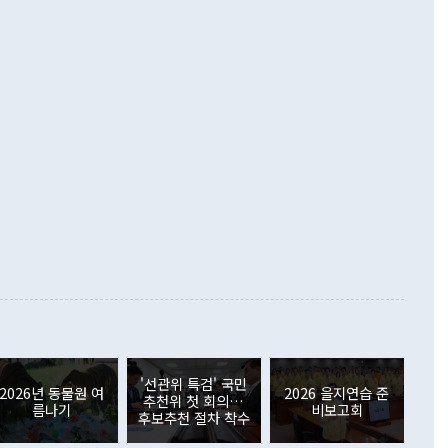
해 상반기 누적 경상수지 흑자는 1910억1000만달러를 기록
·핵 없는 한반도 등 3대 기본 방향을 제시했다. 정 장관은 "대
지 흑자를 견인한 것은 상품수지다. 6월 상품수지는 478억
언어는 멈춰야 한다"면서 주적 용어 대체를 주장했다. 지난 25
 흑자를 기록하며 전월에 이어 역대 최대를 다시 썼다. 국제수
D(완전하고 검증가능하며 되돌릴 수 없는 비핵화) 구도는 이미
수출은 1123억7000만달러로 전년 동월 대비 84.5% 증가하
했다. 또 "현 시점에서 흘러간 선(先)비핵화만 되뇌는 것은
 처음으로 1000억달러를 넘어섰다. 상품수입은 644억8000만
 데 힘이 되지 않는다"고 주장했다. 정 장관은 또 "정전 체제
6% 늘었다. 통관 기준으로는 반도체 수출이 전년 동월 대비
로 바꾸는 논의에 착수하겠다"면서 "북·미 정상회담 견인과
증했고 컴퓨터·주변기기(SSD)는 282.7% 증가했다. IT 품목
화의 동력을 확보하기 위해 최선을 다할 것"이라고 말했다. 하
.4% 늘었으며 비IT 품목도 ▲석유제품(47.5%) ▲화공품
령은 정 장관의 구상에 대부분 제동을 걸었다. 이 대통령은 "평
▲철강제품(17.9%) ▲승용차(6.1%) 등을 중심으로 18.6% 증가
 정치적으로 악용되는 측면이 있다"며 "많이 조심하셔야 한
준 수입은 ▲원자재(30.5%) ▲자본재(35.3%) ▲소비재
다. 북한을 다른 이름으로 불러야 한다는 주장에는 "표현에 꼬
가 모두 늘었다. 서비스수지는 12억9000만달러 적자를 기록해 전
정쟁으로 휘몰아 들어가면 원래 하고자 했던 데에서 오히려 나
000만달러)보다 적자 폭이 확대됐다. 여행수지는 외국인 입국자
래될 수 있다"고 경고했다. 이 대통령은 남북 신뢰 구축을 위해
증료 인상 등에 따른 출국자 감소로 4억4000만달러 흑자를
합의를 선제적으로 복원해야 한다는 정 장관의 주장에 대해서도
지식재산권사용료수지는 전월 흑자에서 4억4000만달러 적자
대로 하는 게 과연 한반도의 평화와 안정에 플러스냐, 결론적
 본원소득수지는 배당소득을 중심으로 32억7000만달러 흑자
이 들 때도 있다"며 부정적으로 반응했다. 조현 외교부 장
월(21억7000만달러)보다 흑자 폭이 확대됐다. 배당소득수지
 사후 브리핑에서 정 장관이 언급한 '4자 회담'에 대해 "이상
이 늘어난 데다 전월 분기배당에 따른 기저효과로 배당지급이
 어떤 희망이라 하더라도 그건 아직 조율되지 않은 방법"이
6000만달러 흑자를 나타냈다. 금융계정 순자산은 6월 중 467
들께서 디스카운트해 주시면 좋겠다"고 선을 그었다. 정 장관
러 증가해 월간 기준 역대 최대 증가 폭을 기록했다. 종전 최대
아 블라디보스토크에서 열리는 '동방경제포럼(EEF)'을 언급하
월(369억9000만달러)을 넘어선 것이다. 직접투자에서는 내국
원에서 (참석을) 검토하고 있다"고 발언한 데 대해서도 조 장관
가 80억1000만달러, 외국인의 국내투자가 46억3000만달러
'선관위 특검' 국민
외교부의 몫"이라며 "아직 거기까지 진도가 나가지 않았다"고
2026년 동물원 여
2026 을지연습 준
. 증권투자에서는 외국인의 국내 주식 매도세가 이어졌다. 외
추천위 첫 회의…
름나기
비보고회
장관이 이날 소개한 대북 구상과 설명은 정부 내 조율을 거치지
주식 투자는 차익실현 매도 등의 영향으로 316억1000만달러
후보추천 절차 착수
서 문제가 있다. 특히 주적 표현 대체와 국호 사용, 9·19 군
(-310억5000만달러)에 이어 역대 최대 순매도 기록을 다시