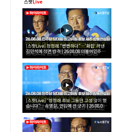
스팟
Live
[스팟Live] 정청래 “뻔뻔하다”…‘화합’ 꺼낸
김민석에 정면 반격 | 26.08.08 더불어민주당
당대표·최고위원 후보 제주 합동연설회
[스팟Live] “정청래 후보 그동안 고생 많이 했
습니다”…송영길, 연임에 선 긋기 | 26.08.08
더불어민주당 당대표·최고위원 후보 제주 합
동연설회