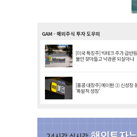
GAM
- 해외주식 투자 도우미
[미국 특징주] 빅테크 주가 급반등..
불안 잦아들고 낙관론 되살아나
[홍콩 대장주] 메이퇀 ③ 신성장
'폭발적 성장'