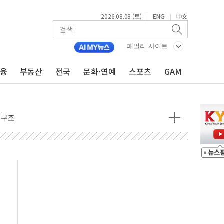
2026.08.08 (토)
ENG
中文
|
|
속 국정"
패밀리 사이트
 물결
금융
부동산
전국
문화·연예
스포츠
GAM
동
 구조
관측
 발효
8도 넘으면 중단
해소될 듯
것"