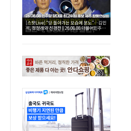
[스팟Live] “당 돌아가는 모습에 분노”…김민
석, 정청래와 신경전 | 26.08.08 더불어민주당
당대표·최고위원 후보 제주 합동연설회