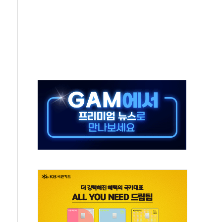
지대' 우려
타진
청래 '격차 확대'
최고치
 요구
낮아지며 상승… STOXX 600 지수는 나흘 연속 최고치