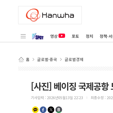
영상
포토
정치
정책·서
홈
글로벌·중국
글로벌경제
[사진] 베이징 국제공항
기사입력 :
2026년05월13일 22:23
최종수정 :
20