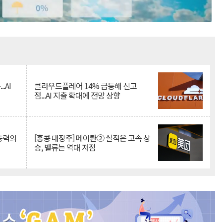
Mute
.AI
클라우드플레어 14% 급등해 신고
점...AI 지출 확대에 전망 상향
 동력의
[홍콩 대장주] 메이퇀② 실적은 고속 상
승, 밸류는 역대 저점