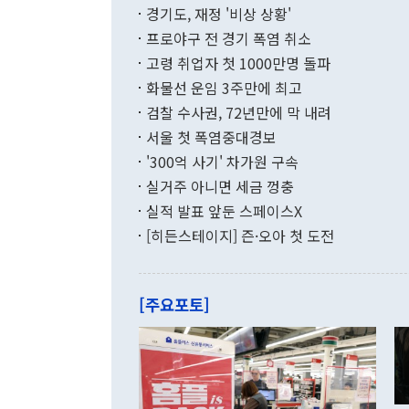
이에 따라 올
적 갈등 해결
경기도, 재정 '비상 상황'
했다. 경상수
결과 혐오의 
9000만달러
프로야구 전 경기 폭염 취소
년간의 CVI
지 기준 상품
고령 취업자 첫 1000만명 돌파
무너졌다고도 
며 월간 기준
현실을 바꾸는
달러로 38.
화물선 운임 3주만에 최고
를 평화 체제
196.9% 급
검찰 수사권, 72년만에 막 내려
함께 4자 대
수출은 160
지만 이 대통
서울 첫 폭염중대경보
(18.6%) 
화공존 정책이
했다. 통관 기
'300억 사기' 차가원 구속
다"고 지적했
(16.4%)
투리가 잡혀 
실거주 아니면 세금 껑충
월(-10억9
쁜 상황이 초
증가와 유류할
실적 발표 앞둔 스페이스X
9·19 군사
기록했지만 
[히든스테이지] 즌·오아 첫 도전
"우리의 선의
로 전환됐다.
으로 약간의 의문
를 기록해 전
관은 업무보고
는 배당수입
주의에 근거한
줄면서 25억
[주요포토]
라며 "여러분
억1000만달
이 9월 러시
였던 올해 3
며 "정부 차
인의 해외투자
은 "그것은 
각각 증가했다
잘랐다. 정 
국인의 국내 
않았다는 점에
감소하며 전월