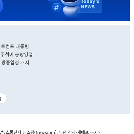
 트럼프 대통령
부주석이 공항영접
일 방중일정 개시
령
뉴스통신사 뉴스핌(Newspim), 무단 전재-재배포 금지>