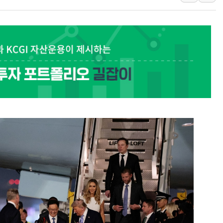
충북 주말 무더위 지속…청주·진천 35도, 곳곳 소나기
10월 보완수사권 폐지·공소청 출범…피해자들 '범죄 사각
한상협, 업계 개인정보 보안 새판 짠다…'자율규제단체' 
민주당, 오늘 제주·인천 경선 발표...김민석 '재역전' vs 정
뉴욕증시, 고용 쇼크에 금리 인상 우려 후퇴…S&P500 
트럼프, 쿡 연준 이사 해임 재추진…"26일까지 의혹 소명"
유럽증시, 美 고용 예상 밖 부진에 연준 금리 인상 가능성 