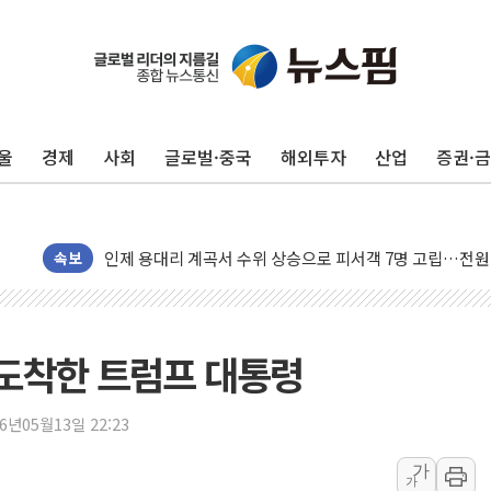
李대통령, ISA 개편 재검토 지시…與 "적극 환영"·野 "졸
동해중부 전 해상 풍랑주의보…10일까지 최대 3.5m 높은
울
경제
사회
글로벌·중국
해외투자
산업
증권·
연일 폭염에 온열질환 사망 23명…정부, 비상대응기구 가
中 전방위 아파트 부양, 수도 베이징도 부동산 규제 철폐
인제 용대리 계곡서 수위 상승으로 피서객 7명 고립…전원
동해시, 11~14일 '별똥별 멍' 운영…페르세우스 유성우 
속보
강원 중·남부 동해안 시간당 50mm 이상 폭우…호우경보
청양 밭에서 일하던 90대 숨져…온열질환 여부 조사
폭염에 車 운전면허 기능시험 오전 집중 편성…체감온도 3
 도착한 트럼프 대통령
李대통령, 'ISA·주가누르기 방지법' 전면 재검토 지시
'호우 특보' 경북 울진 시간당 20~30mm 강한 비...가뭄 
26년05월13일 22:23
주말 무더위·열대야 지속…내륙 곳곳 소나기
가
가
오세훈 "용산공원 주택 검토, 민주당 스스로 원칙 뒤집는 