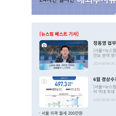
[뉴스핌 베스트 기사]
정동영 업무
[서울=뉴스핌
안보 분야 정
평화공존 발전
2026-08-06 06:
발언 중에는 
언한 것이 있
령은 공개적으
6월 경상수
주의적 희망에
관의 대북 정
[서울=뉴스핌
관 부처 장관
어 역대 최대
관의 무리한 
출 호조로 월
다. [정동영 통일부 장관이 지난달 23일 오후 서울 종로구 정부서울청사에
2026-08-06 08:
료=한국은행] 한국은행이 6일 발표한 '2026년 6월 국제수지(잠정)'에
서 취임 1주년 
면 지난 6월
부 장관 권한
1000만달러
서울 외곽 월세 200만원
발전 구상'을