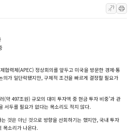
가
트럼프, 中 겨냥 폴리실리콘 관세 15% 부과
가
[사진] 빈살만과 에르도안의 만남
이란와이어 "이란 최고지도자 위독…곧 사망
남동발전, 해남군에 국내 최대 규모 400MW 
나
[인도증시] 중동 불안 속 유가 상승에 소폭 하락
중
황희 '폐버스 청년주택' SNS 글 역풍에 "정
제협력체(APEC) 정상회의를 앞두고 미국을 방문한 경제·통
논의가 일단락됐지만, 구체적 조건을 빠르게 결정할 필요가
러(약 497조원) 규모의 대미 투자액 중 현금 투자 비중'과 관
을 서두를 필요가 없다는 목소리도 적지 않다.
하는 것은 아닌 것으로 방향을 선회하기는 했지만, 국내 투자
 목소리가 나온다.