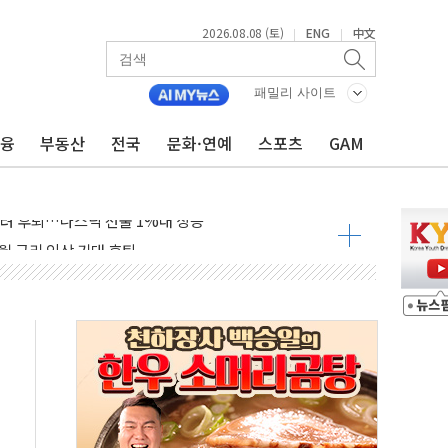
2026.08.08 (토)
ENG
中文
|
|
 다음 주"
령…트럼프 제동
패밀리 사이트
주일 이상 '올스톱'… 美 해상봉쇄 영향
금융
부동산
전국
문화·연예
스포츠
GAM
개입했나" 촉각
용 쇼크에 반도체주 '활짝'
우려 후퇴…나스닥 선물 1%대 상승
…9월 금리 인상 기대 후퇴
체결
라우드플레어·태양광주↑ VS 트레이드데스크·웬디스↓
종자 7359명 끝까지 찾겠다"
 톤 낮춰
항시 '시끌'
름…수도권 집중 완화 전환점"
 주재… "전폭적 공급 확대·속도전 총력"