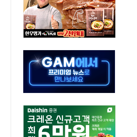
…美 태양광주 급등
해도 놀랍지 않아"
태양광 착공…여의도 1.6배 규모
...금융주 낙폭 커
부정책 아냐" 해명