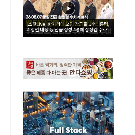
[스팟Live] 한자리에 모인 장군들...李대통령,
이상렬 대장 등 진급 장성 4명에 삼정검 수치
직접 수여｜26.08.07 장성 진급·삼정검 수치
수여식