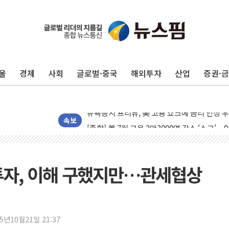
트럼프, 백신·자폐증 행정명령 검토…"이르면
美 항소법원, 백악관 무도회장 공사 중단 명
이란의 핵심 원유 수출항 '하르그섬', 최근 1
울
경제
사회
글로벌·중국
해외투자
산업
증권·
美 고용 쇼크에 엔화 장중 급등…시장은 "또 
[AI MY 뉴스] 뉴욕 반도체주 프리뷰...美 고
뉴욕증시 프리뷰, 美 고용 쇼크에 금리 인상 
[종합] 美 7월 고용 2만3000명 감소 '쇼크'
속보
[사진] 이슬람 수니파 3개국, 공동방위협정 
뉴욕증시 개장 전 특징주...아틀라시안·클
보훈부, 미 DPAA와 MOU… "6·25 미군 실
투자, 이해 구했지만…관세협상
트럼프 "금리 내려야"…파월 때와 달리 워시엔
특정 정치인 측근 포항시 정책특보 내정설...포
李 "해남 태양광, 대한민국 다음 100년 밑거
25년10월21일 21:37
李 대통령, '6시간 마라톤 부동산 2차 회의'