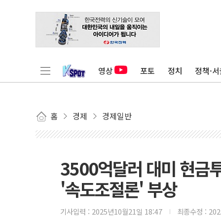
영상
포토
정치
정책·서
홈
경제
경제일반
3500억달러 대미 현금
'속도조절론' 부상
기사입력 :
2025년10월21일 18:47
최종수정 :
20