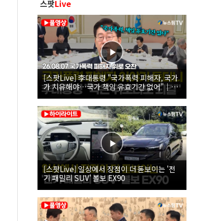
스팟
Live
[스팟Live] 李대통령 "국가폭력 피해자, 국가
가 치유해야…국가 책임 유효기간 없어"｜
26.08.07 국가폭력 피해자 위로 오찬
[스팟Live] 일상에서 장점이 더 돋보이는 '전
기 패밀리 SUV' 볼보 EX90