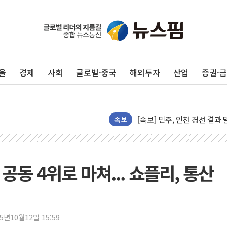
울진·영덕 '호우특보'-포항 '
[종합] 김민석, 정청래에 '0.86
인천 합동연설회 나선 송영길
울
경제
사회
글로벌·중국
해외투자
산업
증권·
김민석, 2주차 제주·인천 경선서
인사하는 김민석 당대표 후보
[속보] 민주, 제주·인천 경선 결
[속보] 민주, 인천 경선 결과 발
속보
[속보] 민주, 제주 경선 결과 발
이번주 국내 주요 금융일정(8.1
美, 이란전 출구전략 만지작
 공동 4위로 마쳐... 쇼플리, 통산
강릉·동해·삼척 시간당 최대 
폐기물 수거하다 참변…60대
서울 중랑구 주택가서 흉기 난
25년10월12일 15:59
李대통령 "결혼 때문에 손해 