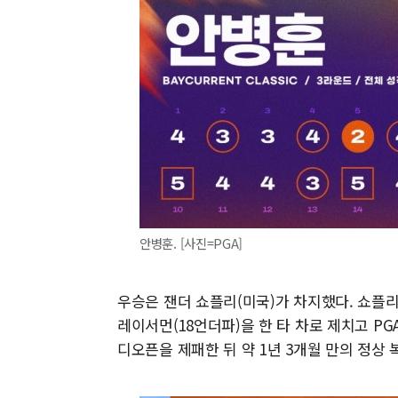
안병훈. [사진=PGA]
우승은 잰더 쇼플리(미국)가 차지했다. 쇼플리는
레이서먼(18언더파)을 한 타 차로 제치고 PG
디오픈을 제패한 뒤 약 1년 3개월 만의 정상 