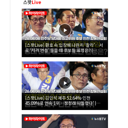
스팟
Live
[스팟Live] 환호 속 입장해 나란히 ‘찰칵’…서
로 ‘저격 연설’ 들을 때 후보들 표정은? |
26.08.08 더불어민주당 당대표·최고위원 후
보 인천 합동연설회
[스팟Live] 김민석 제주 52.64%·인천
45.09%로 연속 1위…정청래 따돌렸다’ |
26.08.08 더불어민주당 당대표·최고위원 후
보 인천 합동연설회