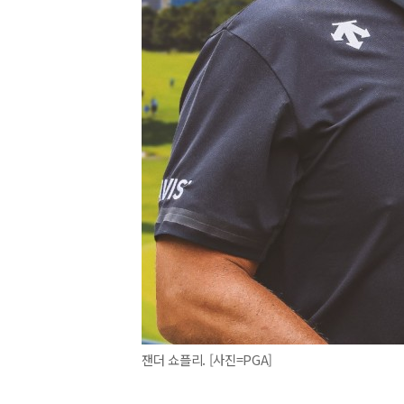
잰더 쇼플리. [사진=PGA]