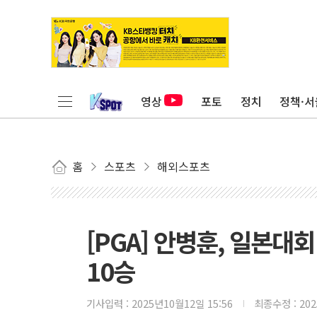
영상
포토
정치
정책·서
홈
스포츠
해외스포츠
[PGA] 안병훈, 일본대회
10승
기사입력 :
2025년10월12일 15:56
최종수정 :
20