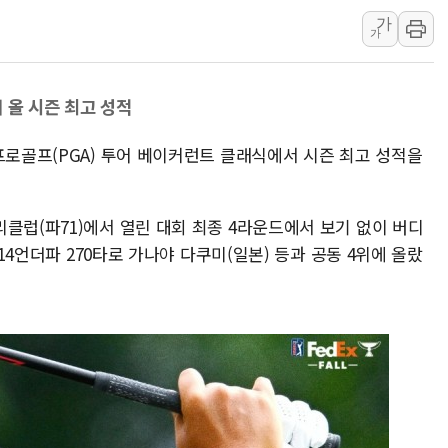
여수 오동도 인근 해상서 모
가
가
추미애, '위안부' 피해자 기림
인천 선재도 갯벌서 해루질 중
 올 시즌 최고 성적
인천서 말다툼 중 어머니 흉기
'화합' 꺼낸 김민석에 '뻔뻔
프로골프(PGA) 투어 베이커런트 클래식에서 시즌 최고 성적을
李대통령, ISA 개편 재검토 
클럽(파71)에서 열린 대회 최종 4라운드에서 보기 없이 버디
 14언더파 270타로 가나야 다쿠미(일본) 등과 공동 4위에 올랐