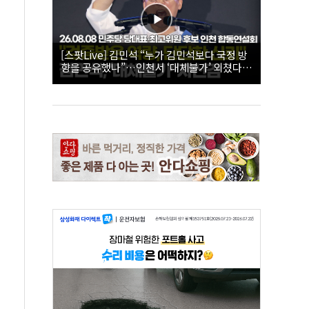
[스팟Live] 김민석 “누가 김민석보다 국정 방
향을 공유했나”…인천서 ‘대체불가’ 외쳤다 |
26.08.08 더불어민주당 당대표·최고위원 후
보 인천 합동연설회