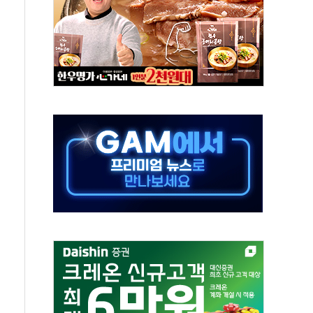
터보트 전복…1명 사망·1명 실종
의 날 참석..."국제적 시민 연대로 목소리 내야"
 실종 60대 나흘만에 숨진 채 발견
 살해 10대 아들 체포
' 받아친 정청래…제주 연설서 신경전 고조
지시…與 "적극 환영"·野 "졸속 국정"