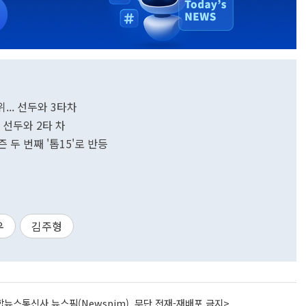
위... 선두와 3타차
… 선두와 2타 차
즌 두 번째 '톱15'로 반등
우
김주형
뉴스통신사 뉴스핌(Newspim), 무단 전재-재배포 금지>