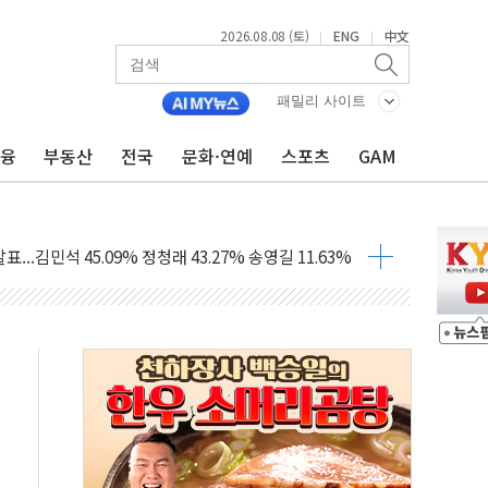
2026.08.08 (토)
ENG
中文
|
|
산사태 주의보'...경북도, 호우 피해·통제구간 없어
%p' 차 재역전 성공...金 45.42% vs 鄭 44.56%
패밀리 사이트
·정청래·김민석 당대표 후보
금융
부동산
전국
문화·연예
스포츠
GAM
 정청래에 승리...47.75% vs 42.08%
과 발표...김민석 47.75% 정청래 42.08%
표...김민석 45.09% 정청래 43.27% 송영길 11.63%
표...김민석 52.64% 정청래 39.89% 송영길 7.47%
0~8.14)
…공습 한계·탄약 부족 현실화
50㎜ 폭우…강원 동해안 강한 비 이어져
 환경미화원 수거차에 치여 사망
동…60대 남성 2명 숨져
보는 일 없게"…'결혼 페널티' 22개 과제 손본다