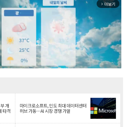
더보기
arrow_forward_ios
Mute
뇌부 개
마이크로소프트, 인도 최대 데이터센터
에 타격
허브 가동…AI 시장 경쟁 가열