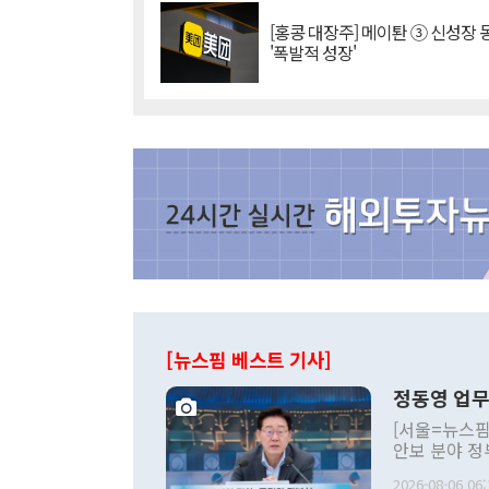
[홍콩 대장주] 메이퇀 ③ 신성장
'폭발적 성장'
[뉴스핌 베스트 기사]
정동영 업무
[서울=뉴스핌
안보 분야 정
평화공존 발전
2026-08-06 06: