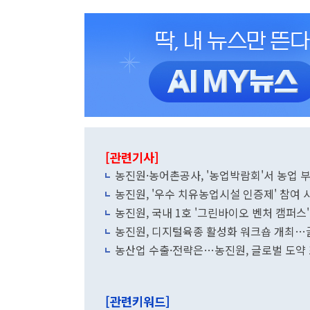
[관련기사]
농진원·농어촌공사, '농업박람회'서 농업 
농진원, '우수 치유농업시설 인증제' 참여 
농진원, 국내 1호 '그린바이오 벤처 캠퍼스
농진원, 디지털육종 활성화 워크숍 개최…
농산업 수출·전략은…농진원, 글로벌 도약
[관련키워드]