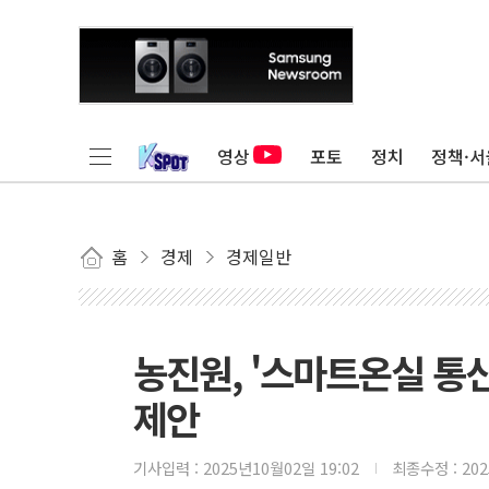
영상
포토
정치
정책·서
홈
경제
경제일반
농진원, '스마트온실 통
제안
기사입력 :
2025년10월02일 19:02
최종수정 :
20