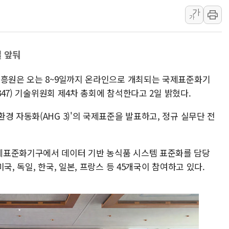
가
[오늘의 국회일정] 상임위·세미나·기
가
이란, 美·이스라엘 선박 호르무즈 
유럽증시, 견조한 실적 소화하며 대부
 앞둬
리투아니아 국방 "러, 우크라 드론
구광모, 내주 실리콘밸리서 젠슨 황
진흥원은 오는 8~9일까지 온라인으로 개최되는 국제표준화기
뉴욕증시 개장 전 특징주...모더
347) 기술위원회 제4차 총회에 참석한다고 2일 밝혔다.
김정관 장관 "영업이익 N% 성과
경 자동화(AHG 3)'의 국제표준을 발표하고, 정규 실무단 전
뉴욕증시 프리뷰, 미 주가선물 AI
청와대, 북한 단거리 탄도미사일 발
제표준화기구에서 데이터 기반 농식품 시스템 표준화를 담당
국, 독일, 한국, 일본, 프랑스 등 45개국이 참여하고 있다.