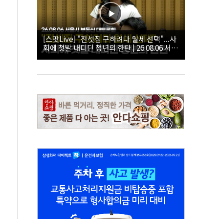
[스팟Live] "전셋집 구하려다 월세 선택"...사
회에 첫발 내디딘 청년의 한탄 | 26.08.06 서울
시 부동산 대토론회