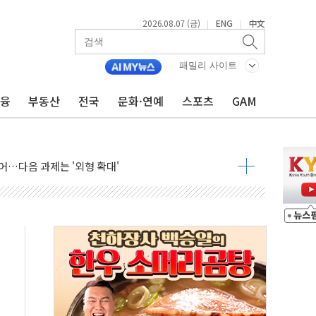
2026.08.07 (금)
ENG
中文
|
|
패밀리 사이트
금융
부동산
전국
문화·연예
스포츠
GAM
행정명령 서명…출생시민권 제한 재시동
군수품 부족설 일축 "막대한 무기 보유"
어…다음 과제는 '외형 확대'
 귀환 조짐에 전월세시장 '긴장'
교환·재매수·다운사이징 '저울질'
항 제한 검토에 유가 3% 급등…금값 보합
다우 5거래일 랠리 '마침표'
합의 막바지.."美와 직접 협상 없어"
·김민석 후보 - 8월 7일
2차 회의…주택 공급 대책 막바지 조율할 듯