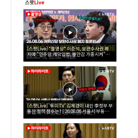
스팟
Live
[스팟Live] *풀영상* 이준석, 보완수사권 폐
지에 "민주당 개악입법, 불안감 가중시켜"｜
26.08.06 개혁신당 보완수사권 폐지 토론회
[스팟Live] '투미TV' 김제경이 내린 李정부 부
동산 정책 점수는? | 26.08.06 서울시 부동산
대토론회