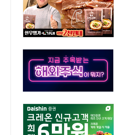
자회견·주요 정당 - 8월 7일
통항 제한 추진…美 "통행 막을 권한 없어"
분 상승… "2분기 기업 순이익 21% 증가" 전망
으로 나토 회원국 공격 검토… 거짓 깃발 작전"
 재회…로봇·AI 데이터센터·모빌리티 구체화
나·아이온큐·도어대시↑ VS 샌디스크·피그마·앱러빈↓
급 반대…상법·자본시장법 개정 논의"
주 차익실현 속 혼조세...웨스턴디지털·샌디스크↓
사에 긴급 안보 점검회의