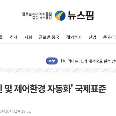
울
경제
사회
글로벌·중국
해외투자
산업
증권·
트럼프, '원정출산 시민권 차단' 
트럼프 "이란전 조만간 끝날 것"…
현대리바트, 원가 개선으로 실적 방
"세금 부담 덜자"…비거주 1주택자
속보
세금 부담 커진 고가 1주택자…맞
[금/유가] 이란의 호르무즈 해협 통
뉴욕증시, 유가·금리 부담에 하락…
신 및 제어환경 자동화' 국제표준
이란, 오만과 호르무즈 해협 재개방 
[민주 당권주자 일정] 송영길·정청래
李대통령, 오늘 부동산 정책 점검 
25년10월02일 19:02
[오늘의 정치일정] 8월 7일(금)