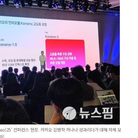
kao)25' 컨퍼런스 현장. 카카오 김병학 카나나 성과리더가 대해 자체 모
자]