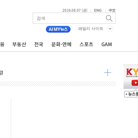
2026.08.07 (금)
ENG
中文
|
|
패밀리 사이트
금융
부동산
전국
문화·연예
스포츠
GAM
우려 후퇴…나스닥 선물 1%대 상승
…9월 금리 인상 기대 후퇴
체결
라우드플레어·태양광주↑ VS 트레이드데스크·웬디스↓
종자 7359명 끝까지 찾겠다"
 톤 낮춰
항시 '시끌'
름…수도권 집중 완화 전환점"
 주재… "전폭적 공급 확대·속도전 총력"
…美 태양광주 급등