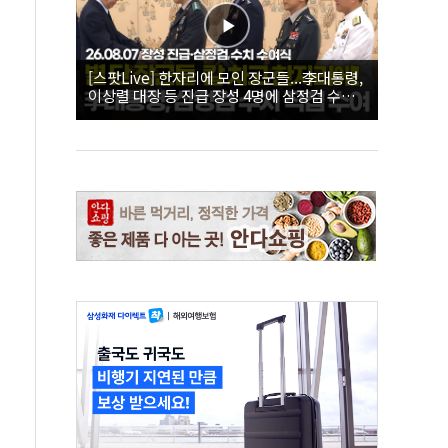
[스팟Live] 한자리에 모인 장군들...李대통령,
이상렬 대장 등 진급 장성 4명에 삼정검 수치
직접 수여｜26.08.07 장성 진급·삼정검 수치
수여식