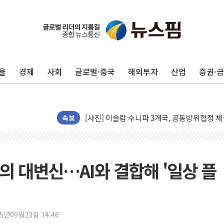
울
경제
사회
글로벌·중국
해외투자
산업
증권·
뉴욕증시 프리뷰, 美 고용 쇼크에 금리 인상 
[종합] 美 7월 고용 2만3000명 감소 '쇼크'
[사진] 이슬람 수니파 3개국, 공동방위협정 
뉴욕증시 개장 전 특징주...아틀라시안·클
속보
보훈부, 미 DPAA와 MOU… "6·25 미군 실
트럼프 "금리 내려야"…파월 때와 달리 워시엔
특정 정치인 측근 포항시 정책특보 내정설...포
만의 대변신…AI와 결합해 '일상 플
李 "해남 태양광, 대한민국 다음 100년 밑거
李 대통령, '6시간 마라톤 부동산 2차 회의'
트럼프, 中 겨냥 폴리실리콘 관세 15% 부과
25년09월23일 14:46
[사진] 빈살만과 에르도안의 만남