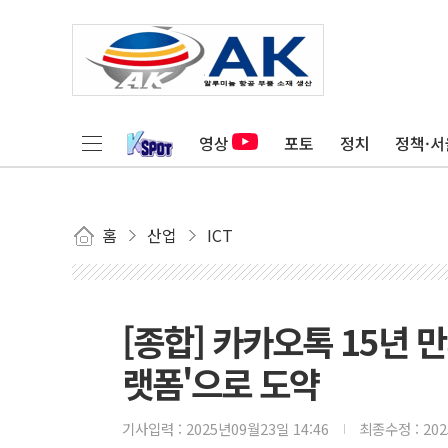
영상
포토
정치
정책·서
홈
산업
ICT
[종합] 카카오톡 15년 
랫폼'으로 도약
기사입력 :
2025년09월23일 14:46
최종수정 :
20