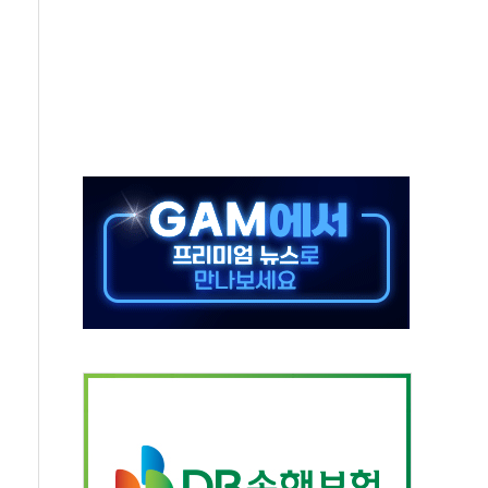
해도 놀랍지 않아"
태양광 착공…여의도 1.6배 규모
...금융주 낙폭 커
부정책 아냐" 해명
~9일 최대 100mm 호우
체결… 수니파 국가들의 새 안보 협력 구도
비온 59㎡ 18억원대
-서울시 '정책 엇박자'
…생애최초만 경쟁 치열