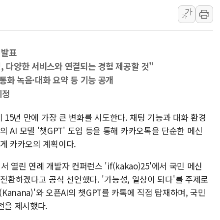
가
이란와이어 "이란 최고지도자 위독…곧 사망
가
남동발전, 해남군에 국내 최대 규모 400MW 
[인도증시] 중동 불안 속 유가 상승에 소폭 하락
해 발표
황희 '폐버스 청년주택' SNS 글 역풍에 "정
, 다양한 서비스와 연결되는 경험 제공할 것"
폭염 누그러지고 가뭄 숙지나...경북동해안권 8
통화 녹음·대화 요약 등 기능 공개
사우디·튀르키예·파키스탄, '공동방위협정' 
예정
신길동 신축도 3.3㎡당 7250만원…써밋 클라
용산공원·그린벨트로 또 충돌…반복되는 국토부
 15년 만에 가장 큰 변화를 시도한다. 채팅 기능과 대화 환경
AI의 AI 모델 '챗GPT' 도입 등을 통해 카카오톡을 단순한 메신
[AI 부동산 투데이] 특공 전략도 '극과 극'
 게 카카오의 계획이다.
열린 연례 개발자 컨퍼런스 'if(kakao)25'에서 국민 메신
 전환하겠다고 공식 선언했다. '가능성, 일상이 되다'를 주제로
Kanana)'와 오픈AI의 챗GPT를 카톡에 직접 탑재하며, 국민
전을 제시했다.