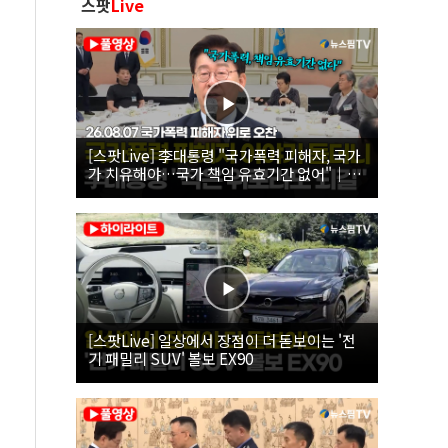
스팟
Live
[스팟Live] 李대통령 "국가폭력 피해자, 국가
가 치유해야…국가 책임 유효기간 없어"｜
26.08.07 국가폭력 피해자 위로 오찬
[스팟Live] 일상에서 장점이 더 돋보이는 '전
기 패밀리 SUV' 볼보 EX90